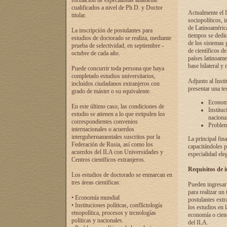
formación de especialistas altamente
cualificados a nivel de Ph.D. y Doctor
Actualmente el I
titular.
sociopolíticos, 
de Latinoamérica
La inscripción de postulantes para
tiempos se dedic
estudios de doctorado se realiza, mediante
de los sistemas p
prueba de selectividad, en septiembre -
de científicos d
octubre de cada año.
países latinoame
base bilateral y m
Puede concurrir toda persona que haya
completado estudios universitarios,
Adjunto al Insti
incluidos ciudadanos extranjeros con
presentar una te
grado de máster o su equivalente.
Economí
En este último caso, las condiciones de
Instituc
estudio se atienen a lo que estipulen los
naciona
correspondientes convenios
Problema
internacionales o acuerdos
intergubernamentales suscritos por la
La principal fin
Federación de Rusia, así como los
capacitándoles p
acuerdos del ILA con Universidades y
especialidad ele
Centros científicos extranjeros.
Requisitos de 
Los estudios de doctorado se enmarcan en
tres áreas científicas:
Pueden ingresar 
para realizar un 
• Economía mundial
postulantes extr
• Instituciones políticas, conflictología
los estudios en l
etnopolítica, procesos y tecnologías
economía o cienc
políticas y nacionales.
del ILA.