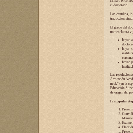
firmará el corre
el doctorado.
Los estudios, lo
traducción simul
El grado del doc
nomenclatura vi
hayan a
doctorad
hayan s
instituc
cercana
hayan p
instituc
Las resolucione
Atestación Acad
nauk” (en la esp
Educación Superi
de origen del po
Principales eta
Present
Convali
Ministe
Examen 
Elecció
Presenta