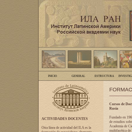
INICIO
GENERAL
ESTRUCTURA
INVESTI
FORMAC
Cursos de Doct
Rusia
Fundado en 1961
ACTIVIDADES DOCENTES
de estudios sobr
Academia de Cien
Otra línea de actividad del ILA es la
multifacética de