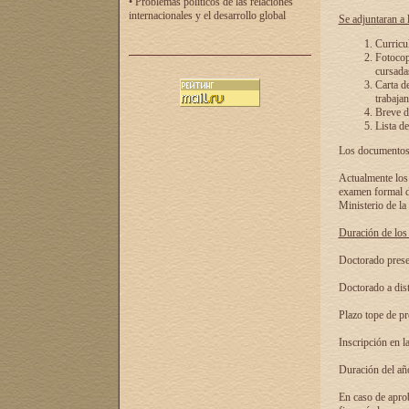
• Problemas políticos de las relaciones
internacionales y el desarrollo global
Se adjuntaran a l
Curricu
Fotocopi
cursadas
Carta d
trabajan
Breve de
Lista de
Los documentos 
Actualmente los 
examen formal de
Ministerio de la
Duración de los 
Doctorado presen
Doctorado a dist
Plazo tope de pr
Inscripción en la
Duración del añ
En caso de aprob