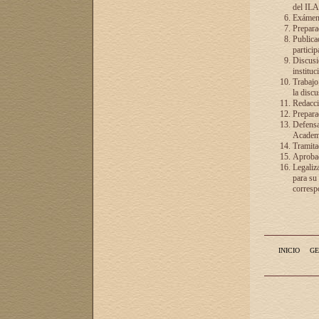
del ILA
Exámenes
Preparac
Publicac
particip
Discusió
instituc
Trabajo
la discu
Redacció
Preparac
Defensa 
Academia
Tramita
Aprobac
Legaliz
para su
correspo
INICIO
GE