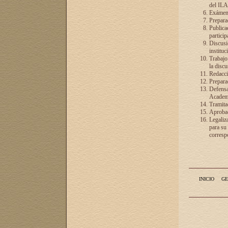
del ILA
Exámenes
Preparac
Publicac
particip
Discusió
instituc
Trabajo
la discu
Redacció
Preparac
Defensa 
Academia
Tramita
Aprobac
Legaliz
para su
correspo
INICIO
GE