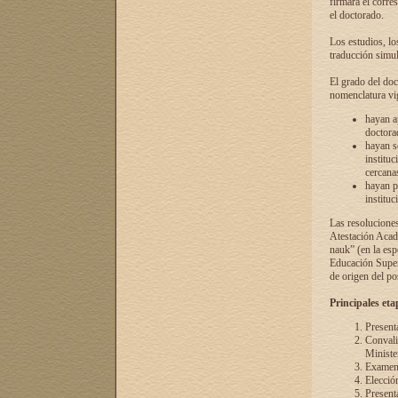
firmará el corre
el doctorado.
Los estudios, lo
traducción simul
El grado del doc
nomenclatura vi
hayan a
doctorad
hayan s
instituc
cercana
hayan p
instituc
Las resolucione
Atestación Acad
nauk” (en la esp
Educación Superi
de origen del po
Principales eta
Present
Convali
Ministe
Examen 
Elecció
Presenta