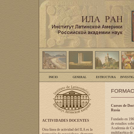
INICIO
GENERAL
ESTRUCTURA
INVESTI
FORMAC
Cursos de Doct
Rusia
Fundado en 1961
ACTIVIDADES DOCENTES
de estudios sobr
Academia de Cien
Otra línea de actividad del ILA es la
multifacética de