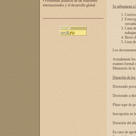
• Problemas políticos de las relaciones
internacionales y el desarrollo global
Se adjuntaran a l
Curricu
Fotocopi
cursadas
Carta d
trabajan
Breve de
Lista de
Los documentos 
Actualmente los 
examen formal de
Ministerio de la
Duración de los 
Doctorado presen
Doctorado a dist
Plazo tope de pr
Inscripción en la
Duración del añ
En caso de aprob