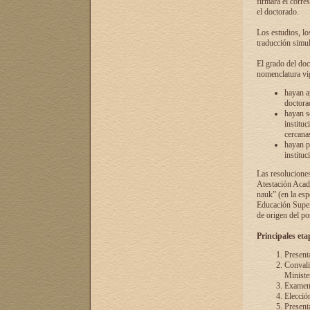
firmará el corre
el doctorado.
Los estudios, lo
traducción simul
El grado del doc
nomenclatura vi
hayan a
doctorad
hayan s
instituc
cercana
hayan p
instituc
Las resolucione
Atestación Acad
nauk” (en la esp
Educación Superi
de origen del po
Principales eta
Present
Convali
Ministe
Examen 
Elecció
Presenta