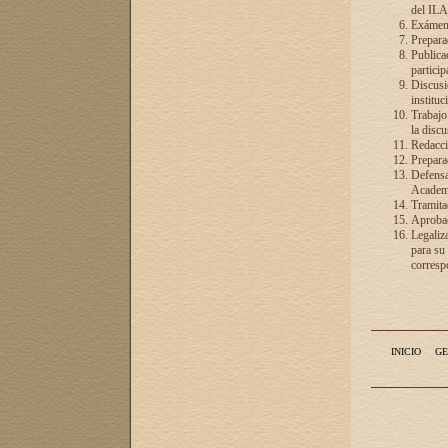
del ILA
Exámenes
Preparac
Publicac
particip
Discusió
instituc
Trabajo
la discu
Redacció
Preparac
Defensa 
Academia
Tramita
Aprobac
Legaliz
para su
correspo
INICIO
GE