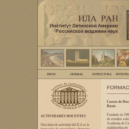
INICIO
GENERAL
ESTRUCTURA
INVESTI
FORMAC
Cursos de Doct
Rusia
Fundado en 1961
ACTIVIDADES DOCENTES
de estudios sobr
Academia de Cien
Otra línea de actividad del ILA es la
multifacética de