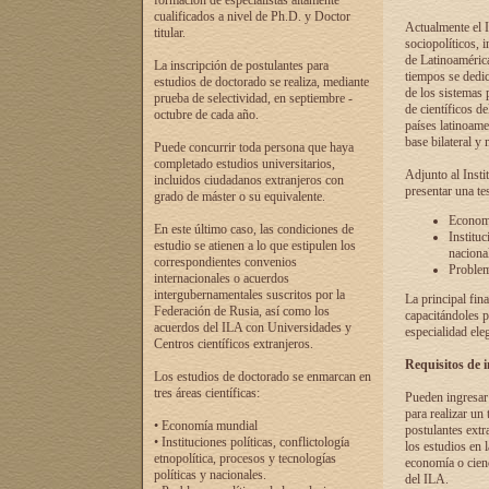
formación de especialistas altamente
cualificados a nivel de Ph.D. y Doctor
Actualmente el I
titular.
sociopolíticos, 
de Latinoamérica
La inscripción de postulantes para
tiempos se dedic
estudios de doctorado se realiza, mediante
de los sistemas p
prueba de selectividad, en septiembre -
de científicos d
octubre de cada año.
países latinoame
base bilateral y m
Puede concurrir toda persona que haya
completado estudios universitarios,
Adjunto al Insti
incluidos ciudadanos extranjeros con
presentar una te
grado de máster o su equivalente.
Economí
En este último caso, las condiciones de
Instituc
estudio se atienen a lo que estipulen los
naciona
correspondientes convenios
Problema
internacionales o acuerdos
intergubernamentales suscritos por la
La principal fin
Federación de Rusia, así como los
capacitándoles p
acuerdos del ILA con Universidades y
especialidad ele
Centros científicos extranjeros.
Requisitos de 
Los estudios de doctorado se enmarcan en
tres áreas científicas:
Pueden ingresar 
para realizar un 
• Economía mundial
postulantes extr
• Instituciones políticas, conflictología
los estudios en l
etnopolítica, procesos y tecnologías
economía o cienc
políticas y nacionales.
del ILA.