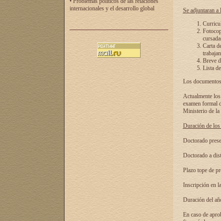
• Problemas políticos de las relaciones
internacionales y el desarrollo global
Se adjuntaran a l
Curricu
Fotocopi
cursadas
Carta d
trabajan
Breve de
Lista de
Los documentos 
Actualmente los 
examen formal de
Ministerio de la
Duración de los 
Doctorado presen
Doctorado a dist
Plazo tope de pr
Inscripción en la
Duración del añ
En caso de aprob