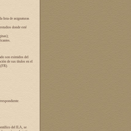
a lista de asignaturas
 estudios donde esté
ginas);
icantes.
ado son eximidos del
ión de sus títulos en el
 (FR).
rrespondiente.
entífico del ILA, se