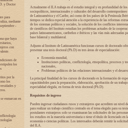
 altamente
.D. y Doctor
Actualmente el ILA trabaja en el estudio integral y en profundidad de lo
sociopolíticos, internacionales y culturales del desarrollo contemporáneo
de Latinoamérica y el Caribe, así como de los países de la Península Ibér
tes para
tiempos se dedica especial atención a la experiencia de las reformas estru
ealiza, mediante
de los sistemas políticos y sociales, la solución de los conflictos interest
 septiembre -
de científicos del Instituto estudian los problemas actuales de la coopera
países latinoamericanos, caribeños e ibéricos y las vías más adecuadas pa
base bilateral y multilateral.
ona que haya
sitarios,
Adjunto al Instituto de Latinoamérica funcionan cursos de doctorado ofre
anjeros con
presentar una tesis doctoral (Ph.D) en tres áreas de especialización:
alente.
Economía mundial,
ondiciones de
Instituciones políticas, conflictología, etnopolítica, procesos y te
 estipulen los
nacionales,
os
Problemas políticos de las relaciones internacionales y el desarro
itos por la
La principal finalidad de los cursos de doctorado es la formación de expe
como los
capacitándoles para la preparación, elaboración, aprobación de un trabajo
versidades y
especialidad elegida, en forma de tesis doctoral (Ph.D).
eros.
Requisitos de ingreso
 se enmarcan en
Pueden ingresar ciudadanos rusos y extranjeros que acrediten un nivel d
para realizar un trabajo científico centrado en el tema elegido para su tesis
postulantes extranjeros solo se examinaran las solicitudes de las persona
onflictología
los estudios en la maestría universitaria o tiene el título de licenciado en l
cnologías
economía o ciencias políticas. Los interesados deberán remitir la solicitu
del ILA.