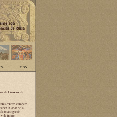
PA
RUSO
ia de Ciencias de
yores centros europeos
siden la labor de la
 la investigación
 y de futuro.