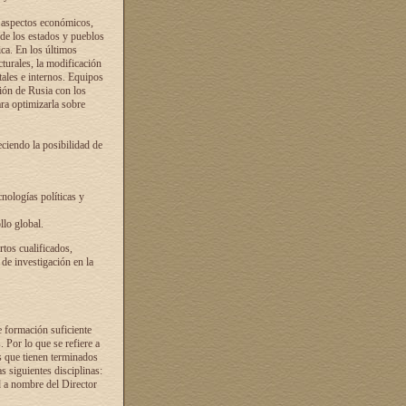
s aspectos económicos,
 de los estados y pueblos
ica. En los últimos
cturales, la modificación
atales e internos. Equipos
ción de Rusia con los
ra optimizarla sobre
ciendo la posibilidad de
cnologías políticas y
llo global.
rtos cualificados,
 de investigación en la
e formación suficiente
. Por lo que se refiere a
s que tienen terminados
as siguientes disciplinas:
d a nombre del Director