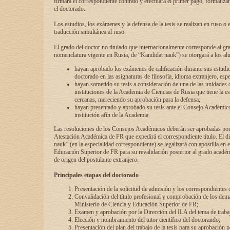
firmará el correspondiente contrato y efectuará el primer pago, formaliz
el doctorado.
Los estudios, los exámenes y la defensa de la tesis se realizan en ruso o 
traducción simultánea al ruso.
El grado del doctor no titulado que internacionalmente corresponde al gr
nomenclatura vigente en Rusia, de “Kandidat nauk”) se otorgará a los a
hayan aprobado los exámenes de calificación durante sus estudio
doctorado en las asignaturas de filosofía, idioma extranjero, espe
hayan sometido su tesis a consideración de una de las unidades 
instituciones de la Academia de Ciencias de Rusia que tiene la es
cercanas, mereciendo su aprobación para la defensa,
hayan presentado y aprobado su tesis ante el Consejo Académico
institución afín de la Academia.
Las resoluciones de los Consejos Académicos deberán ser aprobadas por
Atestación Académica de FR que expedirá el correspondiente título. El 
nauk” (en la especialidad correspondiente) se legalizará con apostilla en 
Educación Superior de FR para su revalidación posterior al grado académ
de origen del postulante extranjero.
Principales etapas del doctorado
Presentación de la solicitud de admisión y los correspondientes
Convalidación del título profesional y comprobación de los dem
Ministerio de Ciencia y Educación Superior de FR;
Examen y aprobación por la Dirección del ILA del tema de trabaj
Elección y nombramiento del tutor científico del doctorando;
Presentación del plan del trabajo de la tesis para su aprobación 