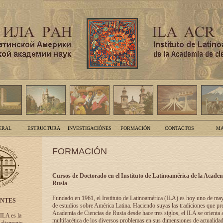
ERAL
ESTRUCTURA
INVESTIGACIÓNES
FORMACIÓN
CONTACTOS
MA
FORMACIÓN
Cursos de Doctorado en el Instituto de Latinoamérica de la Academ
Rusia
Fundado en 1961, el Instituto de Latinoamérica (ILA) es hoy uno de ma
ENTES
de estudios sobre América Latina. Haciendo suyas las tradiciones que pre
Academia de Ciencias de Rusia desde hace tres siglos, el ILA se orienta a
 ILA es la
multifacética de los diversos problemas en sus dimensiones de actualidad