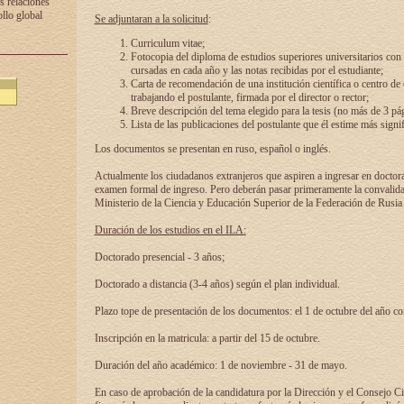
s relaciones
ollo global
Se adjuntaran a la solicitud
:
Curriculum vitae;
Fotocopia del diploma de estudios superiores universitarios con l
cursadas en cada año y las notas recibidas por el estudiante;
Carta de recomendación de una institución científica o centro de
trabajando el postulante, firmada por el director o rector;
Breve descripción del tema elegido para la tesis (no más de 3 pá
Lista de las publicaciones del postulante que él estime más signif
Los documentos se presentan en ruso, español o inglés.
Actualmente los ciudadanos extranjeros que aspiren a ingresar en doctor
examen formal de ingreso. Pero deberán pasar primeramente la convalidac
Ministerio de la Ciencia y Educación Superior de la Federación de Rusia
Duración de los estudios en el ILA:
Doctorado presencial - 3 años;
Doctorado a distancia (3-4 años) según el plan individual.
Plazo tope de presentación de los documentos: el 1 de octubre del año co
Inscripción en la matricula: a partir del 15 de octubre.
Duración del año académico: 1 de noviembre - 31 de mayo.
En caso de aprobación de la candidatura por la Dirección y el Consejo Ci