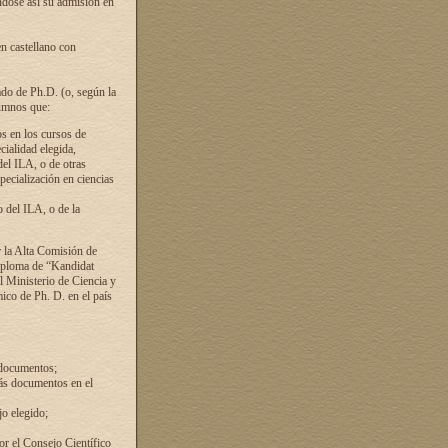
ándose así su admisión en
en castellano con
ado de Ph.D. (o, según la
lumnos que:
s en los cursos de
cialidad elegida,
del ILA, o de otras
pecialización en ciencias
 del ILA, o de la
 la Alta Comisión de
diploma de “Kandidat
el Ministerio de Ciencia y
ico de Ph. D. en el país
 documentos;
ás documentos en el
o elegido;
por el Consejo Científico