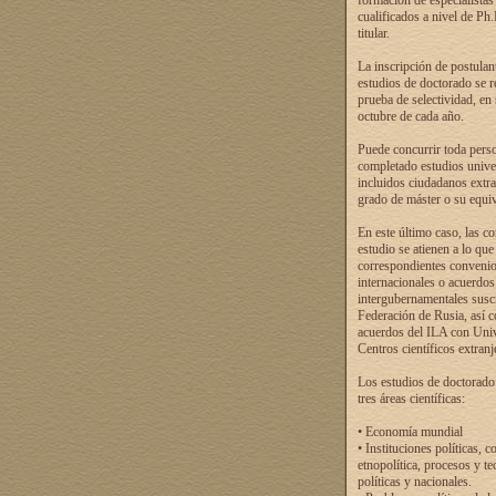
formación de especialistas
cualificados a nivel de Ph
titular.
La inscripción de postulan
estudios de doctorado se r
prueba de selectividad, en
octubre de cada año.
Puede concurrir toda pers
completado estudios univer
incluidos ciudadanos extr
grado de máster o su equiv
En este último caso, las c
estudio se atienen a lo que
correspondientes conveni
internacionales o acuerdos
intergubernamentales suscr
Federación de Rusia, así 
acuerdos del ILA con Uni
Centros científicos extranj
Los estudios de doctorado
tres áreas científicas:
• Economía mundial
• Instituciones políticas, c
etnopolítica, procesos y te
políticas y nacionales.