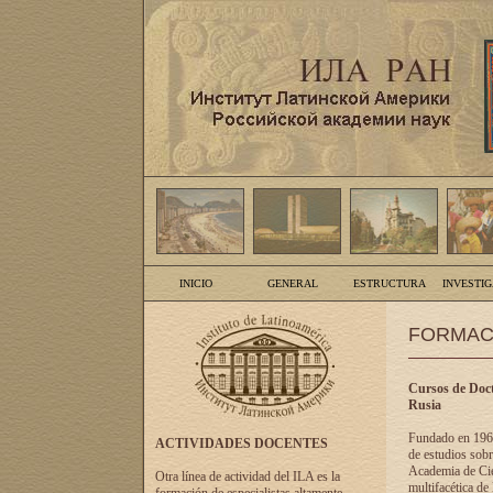
INICIO
GENERAL
ESTRUCTURA
INVESTI
FORMAC
Cursos de Doct
Rusia
Fundado en 1961
ACTIVIDADES DOCENTES
de estudios sobr
Academia de Cien
Otra línea de actividad del ILA es la
multifacética de