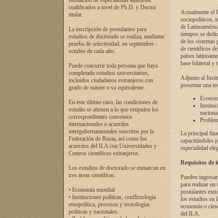
formación de especialistas altamente
cualificados a nivel de Ph.D. y Doctor
Actualmente el I
titular.
sociopolíticos, 
de Latinoamérica
La inscripción de postulantes para
tiempos se dedic
estudios de doctorado se realiza, mediante
de los sistemas p
prueba de selectividad, en septiembre -
de científicos d
octubre de cada año.
países latinoame
base bilateral y m
Puede concurrir toda persona que haya
completado estudios universitarios,
Adjunto al Insti
incluidos ciudadanos extranjeros con
presentar una te
grado de máster o su equivalente.
Economí
En este último caso, las condiciones de
Instituc
estudio se atienen a lo que estipulen los
naciona
correspondientes convenios
Problema
internacionales o acuerdos
intergubernamentales suscritos por la
La principal fin
Federación de Rusia, así como los
capacitándoles p
acuerdos del ILA con Universidades y
especialidad ele
Centros científicos extranjeros.
Requisitos de 
Los estudios de doctorado se enmarcan en
tres áreas científicas:
Pueden ingresar 
para realizar un 
• Economía mundial
postulantes extr
• Instituciones políticas, conflictología
los estudios en l
etnopolítica, procesos y tecnologías
economía o cienc
políticas y nacionales.
del ILA.