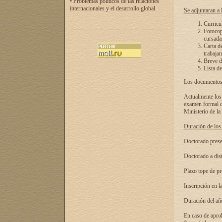
• Problemas políticos de las relaciones
internacionales y el desarrollo global
Se adjuntaran a l
Curricu
Fotocopi
cursadas
Carta d
trabajan
Breve de
Lista de
Los documentos 
Actualmente los 
examen formal de
Ministerio de la
Duración de los 
Doctorado presen
Doctorado a dist
Plazo tope de pr
Inscripción en la
Duración del añ
En caso de aprob