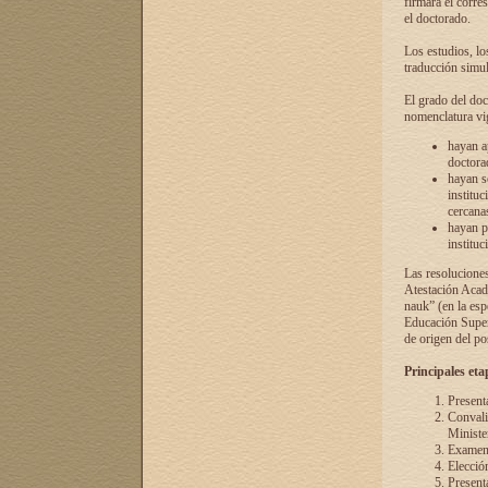
firmará el corre
el doctorado.
Los estudios, lo
traducción simul
El grado del doc
nomenclatura vi
hayan a
doctorad
hayan s
instituc
cercana
hayan p
instituc
Las resolucione
Atestación Acad
nauk” (en la esp
Educación Superi
de origen del po
Principales eta
Present
Convali
Ministe
Examen 
Elecció
Presenta