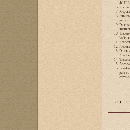
del ILA
Exámenes
Preparac
Publicac
particip
Discusió
instituc
Trabajo
la discu
Redacció
Preparac
Defensa 
Academia
Tramita
Aprobac
Legaliz
para su
correspo
INICIO
GE