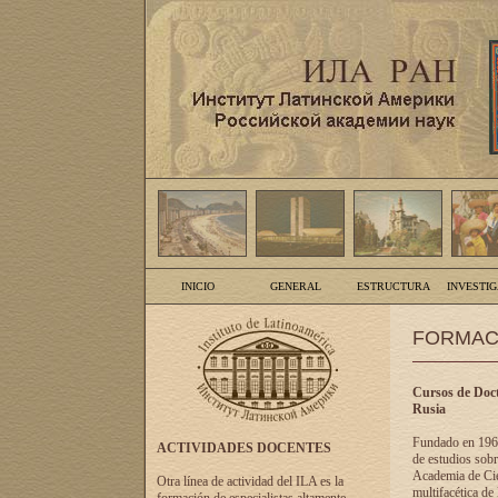
INICIO
GENERAL
ESTRUCTURA
INVESTI
FORMAC
Cursos de Doct
Rusia
Fundado en 1961
ACTIVIDADES DOCENTES
de estudios sobr
Academia de Cien
Otra línea de actividad del ILA es la
multifacética de