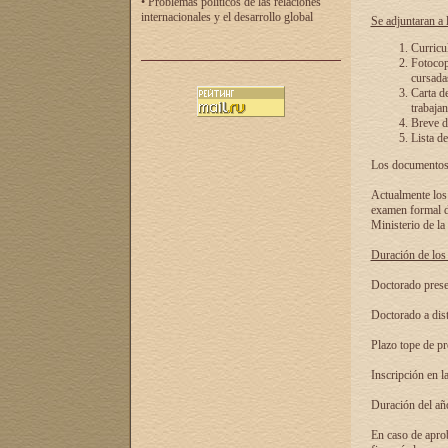
• Problemas políticos de las relaciones
internacionales y el desarrollo global
Se adjuntaran a l
Curricu
Fotocopi
cursadas
Carta d
trabajan
Breve de
Lista de
Los documentos 
Actualmente los 
examen formal de
Ministerio de la
Duración de los 
Doctorado presen
Doctorado a dist
Plazo tope de pr
Inscripción en la
Duración del añ
En caso de aprob