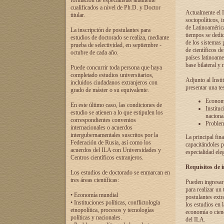
formación de especialistas altamente
cualificados a nivel de Ph.D. y Doctor
Actualmente el I
titular.
sociopolíticos, 
de Latinoamérica
La inscripción de postulantes para
tiempos se dedic
estudios de doctorado se realiza, mediante
de los sistemas p
prueba de selectividad, en septiembre -
de científicos d
octubre de cada año.
países latinoame
base bilateral y m
Puede concurrir toda persona que haya
completado estudios universitarios,
Adjunto al Insti
incluidos ciudadanos extranjeros con
presentar una te
grado de máster o su equivalente.
Economí
En este último caso, las condiciones de
Instituc
estudio se atienen a lo que estipulen los
naciona
correspondientes convenios
Problema
internacionales o acuerdos
intergubernamentales suscritos por la
La principal fin
Federación de Rusia, así como los
capacitándoles p
acuerdos del ILA con Universidades y
especialidad ele
Centros científicos extranjeros.
Requisitos de 
Los estudios de doctorado se enmarcan en
tres áreas científicas:
Pueden ingresar 
para realizar un 
• Economía mundial
postulantes extr
• Instituciones políticas, conflictología
los estudios en l
etnopolítica, procesos y tecnologías
economía o cienc
políticas y nacionales.
del ILA.