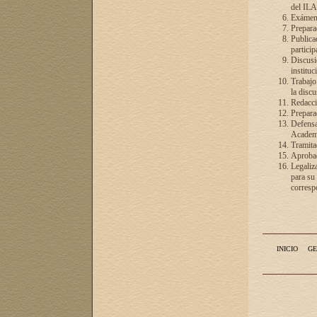
del ILA
Exámenes
Preparac
Publicac
particip
Discusió
instituc
Trabajo
la discu
Redacció
Preparac
Defensa 
Academia
Tramita
Aprobac
Legaliz
para su
correspo
INICIO
GE