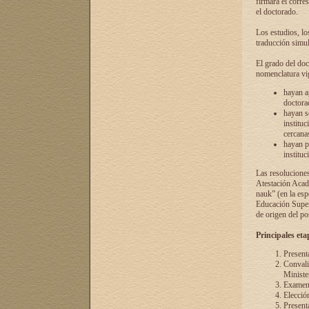
firmará el corre
el doctorado.
Los estudios, lo
traducción simul
El grado del doc
nomenclatura vi
hayan a
doctorad
hayan s
instituc
cercana
hayan p
instituc
Las resolucione
Atestación Acad
nauk” (en la esp
Educación Superi
de origen del po
Principales eta
Present
Convali
Ministe
Examen 
Elecció
Presenta