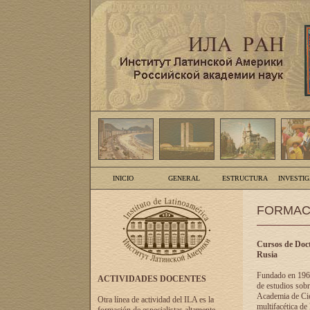
INICIO
GENERAL
ESTRUCTURA
INVESTI
FORMAC
Cursos de Doct
Rusia
Fundado en 1961
ACTIVIDADES DOCENTES
de estudios sobr
Academia de Cien
Otra línea de actividad del ILA es la
multifacética de