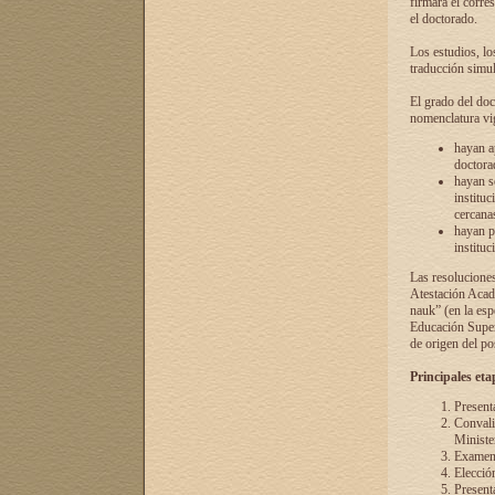
firmará el corre
el doctorado.
Los estudios, lo
traducción simul
El grado del doc
nomenclatura vi
hayan a
doctorad
hayan s
instituc
cercana
hayan p
instituc
Las resolucione
Atestación Acad
nauk” (en la esp
Educación Superi
de origen del po
Principales eta
Present
Convali
Ministe
Examen 
Elecció
Presenta