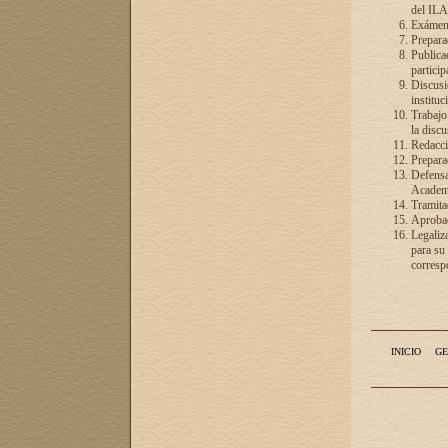
del ILA
Exámenes
Preparac
Publicac
particip
Discusió
instituc
Trabajo
la discu
Redacció
Preparac
Defensa 
Academia
Tramita
Aprobac
Legaliz
para su
correspo
INICIO
GE