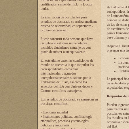
formación de especialistas altamente
cualificados a nivel de Ph.D. y Doctor
Actualmente el I
titular.
sociopolíticos, 
de Latinoamérica
La inscripción de postulantes para
tiempos se dedic
estudios de doctorado se realiza, mediante
de los sistemas p
prueba de selectividad, en septiembre -
de científicos d
octubre de cada año.
países latinoame
base bilateral y m
Puede concurrir toda persona que haya
completado estudios universitarios,
Adjunto al Insti
incluidos ciudadanos extranjeros con
presentar una te
grado de máster o su equivalente.
Economí
En este último caso, las condiciones de
Instituc
estudio se atienen a lo que estipulen los
naciona
correspondientes convenios
Problema
internacionales o acuerdos
intergubernamentales suscritos por la
La principal fin
Federación de Rusia, así como los
capacitándoles p
acuerdos del ILA con Universidades y
especialidad ele
Centros científicos extranjeros.
Requisitos de 
Los estudios de doctorado se enmarcan en
tres áreas científicas:
Pueden ingresar 
para realizar un 
• Economía mundial
postulantes extr
• Instituciones políticas, conflictología
los estudios en l
etnopolítica, procesos y tecnologías
economía o cienc
políticas y nacionales.
del ILA.