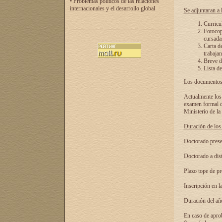
• Problemas políticos de las relaciones
internacionales y el desarrollo global
Se adjuntaran a l
Curricu
Fotocopi
cursadas
Carta d
trabajan
Breve de
Lista de
Los documentos 
Actualmente los 
examen formal de
Ministerio de la
Duración de los 
Doctorado presen
Doctorado a dist
Plazo tope de pr
Inscripción en la
Duración del añ
En caso de aprob