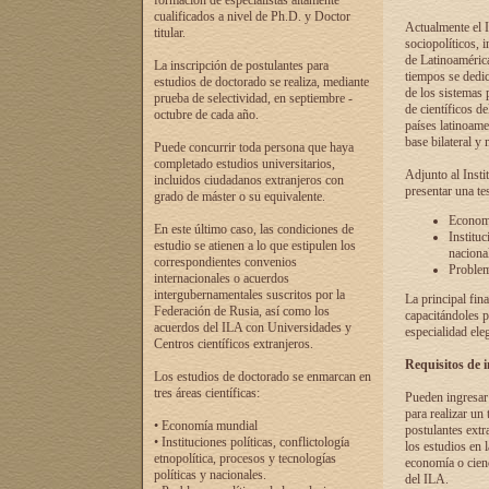
formación de especialistas altamente
cualificados a nivel de Ph.D. y Doctor
Actualmente el I
titular.
sociopolíticos, 
de Latinoamérica
La inscripción de postulantes para
tiempos se dedic
estudios de doctorado se realiza, mediante
de los sistemas p
prueba de selectividad, en septiembre -
de científicos d
octubre de cada año.
países latinoame
base bilateral y m
Puede concurrir toda persona que haya
completado estudios universitarios,
Adjunto al Insti
incluidos ciudadanos extranjeros con
presentar una te
grado de máster o su equivalente.
Economí
En este último caso, las condiciones de
Instituc
estudio se atienen a lo que estipulen los
naciona
correspondientes convenios
Problema
internacionales o acuerdos
intergubernamentales suscritos por la
La principal fin
Federación de Rusia, así como los
capacitándoles p
acuerdos del ILA con Universidades y
especialidad ele
Centros científicos extranjeros.
Requisitos de 
Los estudios de doctorado se enmarcan en
tres áreas científicas:
Pueden ingresar 
para realizar un 
• Economía mundial
postulantes extr
• Instituciones políticas, conflictología
los estudios en l
etnopolítica, procesos y tecnologías
economía o cienc
políticas y nacionales.
del ILA.