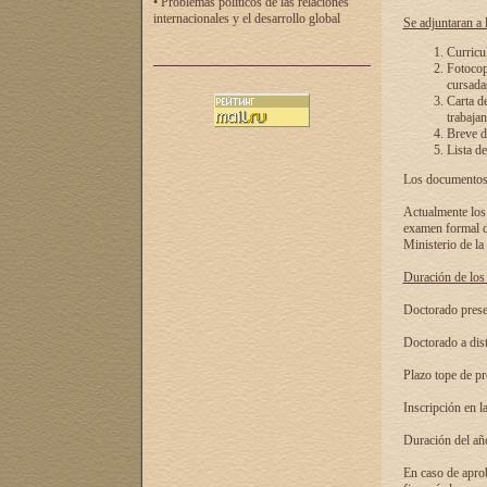
• Problemas políticos de las relaciones
internacionales y el desarrollo global
Se adjuntaran a l
Curricu
Fotocopi
cursadas
Carta d
trabajan
Breve de
Lista de
Los documentos 
Actualmente los 
examen formal de
Ministerio de la
Duración de los 
Doctorado presen
Doctorado a dist
Plazo tope de pr
Inscripción en la
Duración del añ
En caso de aprob