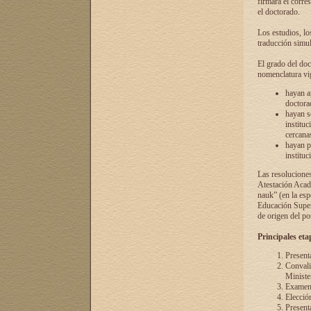
firmará el corre
el doctorado.
Los estudios, lo
traducción simul
El grado del doc
nomenclatura vi
hayan a
doctorad
hayan s
instituc
cercana
hayan p
instituc
Las resolucione
Atestación Acad
nauk” (en la esp
Educación Superi
de origen del po
Principales eta
Present
Convali
Ministe
Examen 
Elecció
Presenta