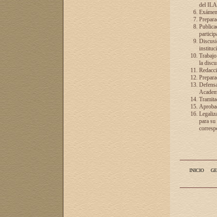
del ILA
Exámenes
Preparac
Publicac
particip
Discusió
instituc
Trabajo
la discu
Redacció
Preparac
Defensa 
Academia
Tramita
Aprobac
Legaliz
para su
correspo
INICIO
GE