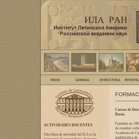
INICIO
GENERAL
ESTRUCTURA
INVESTI
FORMAC
Cursos de Doct
Rusia
Fundado en 1961
ACTIVIDADES DOCENTES
de estudios sobr
Academia de Cien
Otra línea de actividad del ILA es la
multifacética de