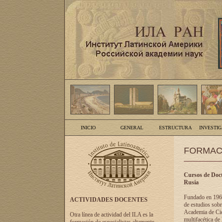
INICIO
GENERAL
ESTRUCTURA
INVESTI
FORMAC
Cursos de Doct
Rusia
Fundado en 1961
ACTIVIDADES DOCENTES
de estudios sobr
Academia de Cien
Otra línea de actividad del ILA es la
multifacética de