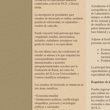
formación de especialistas altamente
cualificados a nivel de Ph.D. y Doctor
Actualmente el I
titular.
sociopolíticos, 
de Latinoamérica
La inscripción de postulantes para
tiempos se dedic
estudios de doctorado se realiza, mediante
de los sistemas p
prueba de selectividad, en septiembre -
de científicos d
octubre de cada año.
países latinoame
base bilateral y m
Puede concurrir toda persona que haya
completado estudios universitarios,
Adjunto al Insti
incluidos ciudadanos extranjeros con
presentar una te
grado de máster o su equivalente.
Economí
En este último caso, las condiciones de
Instituc
estudio se atienen a lo que estipulen los
naciona
correspondientes convenios
Problema
internacionales o acuerdos
intergubernamentales suscritos por la
La principal fin
Federación de Rusia, así como los
capacitándoles p
acuerdos del ILA con Universidades y
especialidad ele
Centros científicos extranjeros.
Requisitos de 
Los estudios de doctorado se enmarcan en
tres áreas científicas:
Pueden ingresar 
para realizar un 
• Economía mundial
postulantes extr
• Instituciones políticas, conflictología
los estudios en l
etnopolítica, procesos y tecnologías
economía o cienc
políticas y nacionales.
del ILA.