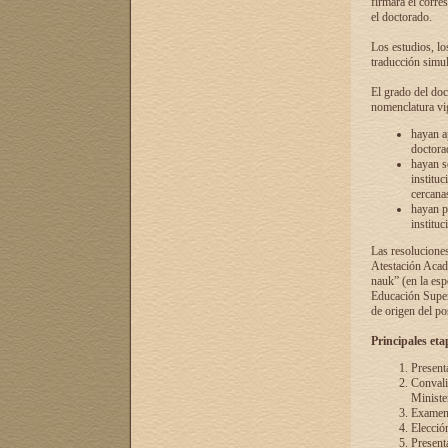
firmará el corre
el doctorado.
Los estudios, lo
traducción simul
El grado del doc
nomenclatura vi
hayan a
doctorad
hayan s
instituc
cercana
hayan p
instituc
Las resolucione
Atestación Acad
nauk” (en la esp
Educación Superi
de origen del po
Principales eta
Present
Convali
Ministe
Examen 
Elecció
Presenta