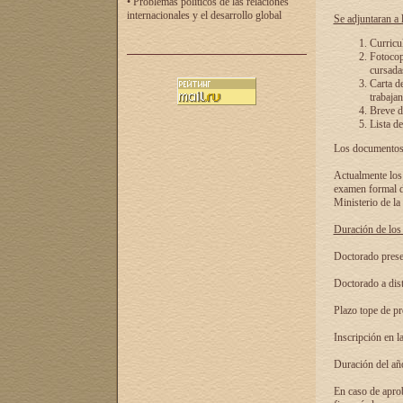
• Problemas políticos de las relaciones
internacionales y el desarrollo global
Se adjuntaran a l
Curricu
Fotocopi
cursadas
Carta d
trabajan
Breve de
Lista de
Los documentos 
Actualmente los 
examen formal de
Ministerio de la
Duración de los 
Doctorado presen
Doctorado a dist
Plazo tope de pr
Inscripción en la
Duración del añ
En caso de aprob