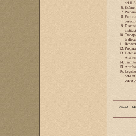
del ILA
Exámenes
Preparac
Publicac
particip
Discusió
instituc
Trabajo
la discu
Redacció
Preparac
Defensa 
Academia
Tramita
Aprobac
Legaliz
para su
correspo
INICIO
GE