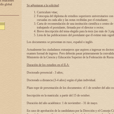
s relaciones
ollo global
Se adjuntaran a la solicitud
:
Curriculum vitae;
Fotocopia del diploma de estudios superiores universitarios con l
cursadas en cada año y las notas recibidas por el estudiante;
Carta de recomendación de una institución científica o centro de
trabajando el postulante, firmada por el director o rector;
Breve descripción del tema elegido para la tesis (no más de 3 pá
Lista de las publicaciones del postulante que él estime más signif
Los documentos se presentan en ruso, español o inglés.
Actualmente los ciudadanos extranjeros que aspiren a ingresar en doctor
examen formal de ingreso. Pero deberán pasar primeramente la convalidac
Ministerio de la Ciencia y Educación Superior de la Federación de Rusia
Duración de los estudios en el ILA:
Doctorado presencial - 3 años;
Doctorado a distancia (3-4 años) según el plan individual.
Plazo tope de presentación de los documentos: el 1 de octubre del año co
Inscripción en la matricula: a partir del 15 de octubre.
Duración del año académico: 1 de noviembre - 31 de mayo.
En caso de aprobación de la candidatura por la Dirección y el Consejo Ci