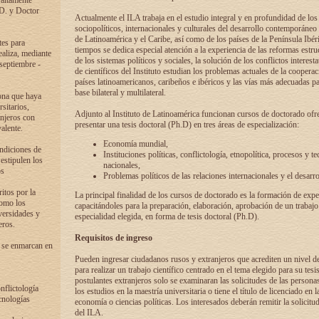
 altamente
.D. y Doctor
Actualmente el ILA trabaja en el estudio integral y en profundidad de lo
sociopolíticos, internacionales y culturales del desarrollo contemporáneo
de Latinoamérica y el Caribe, así como de los países de la Península Ibér
tes para
tiempos se dedica especial atención a la experiencia de las reformas estru
ealiza, mediante
de los sistemas políticos y sociales, la solución de los conflictos interest
 septiembre -
de científicos del Instituto estudian los problemas actuales de la coopera
países latinoamericanos, caribeños e ibéricos y las vías más adecuadas pa
base bilateral y multilateral.
ona que haya
sitarios,
Adjunto al Instituto de Latinoamérica funcionan cursos de doctorado ofre
anjeros con
presentar una tesis doctoral (Ph.D) en tres áreas de especialización:
alente.
Economía mundial,
ondiciones de
Instituciones políticas, conflictología, etnopolítica, procesos y te
 estipulen los
nacionales,
os
Problemas políticos de las relaciones internacionales y el desarro
itos por la
La principal finalidad de los cursos de doctorado es la formación de expe
como los
capacitándoles para la preparación, elaboración, aprobación de un trabajo
versidades y
especialidad elegida, en forma de tesis doctoral (Ph.D).
eros.
Requisitos de ingreso
 se enmarcan en
Pueden ingresar ciudadanos rusos y extranjeros que acrediten un nivel d
para realizar un trabajo científico centrado en el tema elegido para su tesis
postulantes extranjeros solo se examinaran las solicitudes de las persona
onflictología
los estudios en la maestría universitaria o tiene el título de licenciado en l
cnologías
economía o ciencias políticas. Los interesados deberán remitir la solicitu
del ILA.