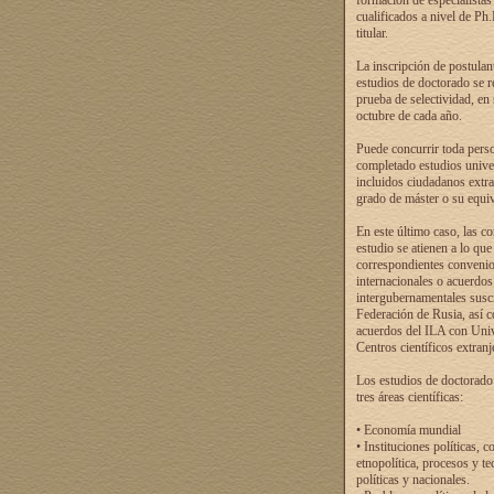
formación de especialistas
cualificados a nivel de Ph
titular.
La inscripción de postulan
estudios de doctorado se r
prueba de selectividad, en
octubre de cada año.
Puede concurrir toda pers
completado estudios univer
incluidos ciudadanos extr
grado de máster o su equiv
En este último caso, las c
estudio se atienen a lo que
correspondientes conveni
internacionales o acuerdos
intergubernamentales suscr
Federación de Rusia, así 
acuerdos del ILA con Uni
Centros científicos extranj
Los estudios de doctorado
tres áreas científicas:
• Economía mundial
• Instituciones políticas, c
etnopolítica, procesos y te
políticas y nacionales.