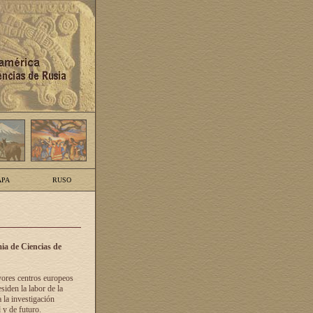
PA
RUSO
ia de Ciencias de
yores centros europeos
siden la labor de la
 la investigación
 y de futuro.