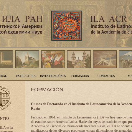
ERAL
ESTRUCTURA
INVESTIGACIÓNES
FORMACIÓN
CONTACTOS
MA
FORMACIÓN
Cursos de Doctorado en el Instituto de Latinoamérica de la Academ
Rusia
Fundado en 1961, el Instituto de Latinoamérica (ILA) es hoy uno de ma
ENTES
de estudios sobre América Latina. Haciendo suyas las tradiciones que pre
Academia de Ciencias de Rusia desde hace tres siglos, el ILA se orienta a
 ILA es la
multifacética de los diversos problemas en sus dimensiones de actualidad