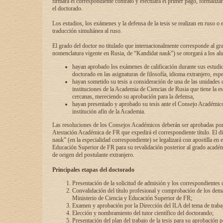
firmará el correspondiente contrato y efectuará el primer pago, formaliz
el doctorado.
Los estudios, los exámenes y la defensa de la tesis se realizan en ruso o 
traducción simultánea al ruso.
El grado del doctor no titulado que internacionalmente corresponde al gr
nomenclatura vigente en Rusia, de “Kandidat nauk”) se otorgará a los a
hayan aprobado los exámenes de calificación durante sus estudio
doctorado en las asignaturas de filosofía, idioma extranjero, espe
hayan sometido su tesis a consideración de una de las unidades 
instituciones de la Academia de Ciencias de Rusia que tiene la es
cercanas, mereciendo su aprobación para la defensa,
hayan presentado y aprobado su tesis ante el Consejo Académico
institución afín de la Academia.
Las resoluciones de los Consejos Académicos deberán ser aprobadas por
Atestación Académica de FR que expedirá el correspondiente título. El 
nauk” (en la especialidad correspondiente) se legalizará con apostilla en 
Educación Superior de FR para su revalidación posterior al grado académ
de origen del postulante extranjero.
Principales etapas del doctorado
Presentación de la solicitud de admisión y los correspondientes
Convalidación del título profesional y comprobación de los dem
Ministerio de Ciencia y Educación Superior de FR;
Examen y aprobación por la Dirección del ILA del tema de trabaj
Elección y nombramiento del tutor científico del doctorando;
Presentación del plan del trabajo de la tesis para su aprobación 