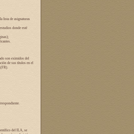
a lista de asignaturas
 estudios donde esté
ginas);
icantes.
ado son eximidos del
ión de sus títulos en el
 (FR).
rrespondiente.
entífico del ILA, se