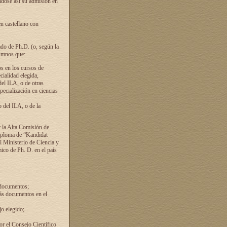
ándose así su admisión en
en castellano con
ado de Ph.D. (o, según la
lumnos que:
s en los cursos de
cialidad elegida,
del ILA, o de otras
pecialización en ciencias
 del ILA, o de la
 la Alta Comisión de
diploma de “Kandidat
el Ministerio de Ciencia y
ico de Ph. D. en el país
 documentos;
ás documentos en el
o elegido;
por el Consejo Científico