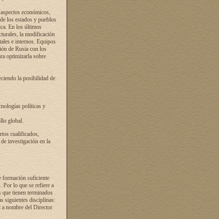
s aspectos económicos,
 de los estados y pueblos
ica. En los últimos
cturales, la modificación
atales e internos. Equipos
ción de Rusia con los
ra optimizarla sobre
ciendo la posibilidad de
cnologías políticas y
llo global.
rtos cualificados,
 de investigación en la
e formación suficiente
. Por lo que se refiere a
s que tienen terminados
as siguientes disciplinas:
d a nombre del Director