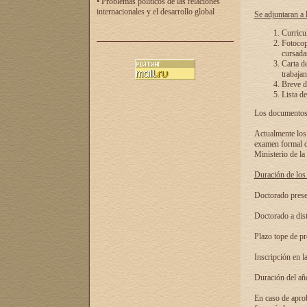
• Problemas políticos de las relaciones
internacionales y el desarrollo global
Se adjuntaran a l
Curricu
Fotocopi
cursadas
Carta d
trabajan
Breve de
Lista de
Los documentos 
Actualmente los 
examen formal de
Ministerio de la
Duración de los 
Doctorado presen
Doctorado a dist
Plazo tope de pr
Inscripción en la
Duración del añ
En caso de aprob