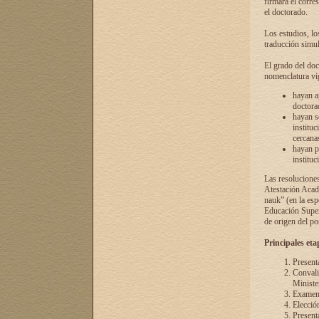
firmará el corre
el doctorado.
Los estudios, lo
traducción simul
El grado del doc
nomenclatura vi
hayan a
doctorad
hayan s
instituc
cercana
hayan p
instituc
Las resolucione
Atestación Acad
nauk” (en la esp
Educación Superi
de origen del po
Principales eta
Present
Convali
Ministe
Examen 
Elecció
Presenta