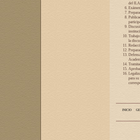
del ILA
Exámenes
Preparac
Publicac
particip
Discusió
instituc
Trabajo
la discu
Redacció
Preparac
Defensa 
Academia
Tramita
Aprobac
Legaliz
para su
correspo
INICIO
GE