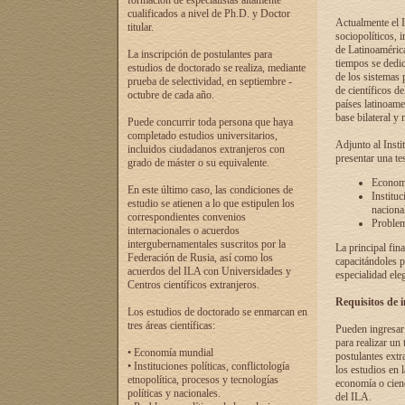
formación de especialistas altamente
cualificados a nivel de Ph.D. y Doctor
Actualmente el I
titular.
sociopolíticos, 
de Latinoamérica
La inscripción de postulantes para
tiempos se dedic
estudios de doctorado se realiza, mediante
de los sistemas p
prueba de selectividad, en septiembre -
de científicos d
octubre de cada año.
países latinoame
base bilateral y m
Puede concurrir toda persona que haya
completado estudios universitarios,
Adjunto al Insti
incluidos ciudadanos extranjeros con
presentar una te
grado de máster o su equivalente.
Economí
En este último caso, las condiciones de
Instituc
estudio se atienen a lo que estipulen los
naciona
correspondientes convenios
Problema
internacionales o acuerdos
intergubernamentales suscritos por la
La principal fin
Federación de Rusia, así como los
capacitándoles p
acuerdos del ILA con Universidades y
especialidad ele
Centros científicos extranjeros.
Requisitos de 
Los estudios de doctorado se enmarcan en
tres áreas científicas:
Pueden ingresar 
para realizar un 
• Economía mundial
postulantes extr
• Instituciones políticas, conflictología
los estudios en l
etnopolítica, procesos y tecnologías
economía o cienc
políticas y nacionales.
del ILA.