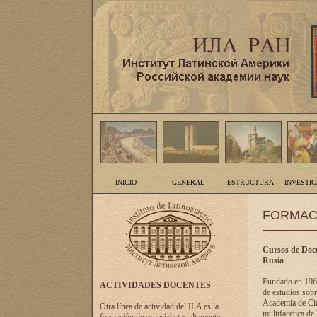
INICIO
GENERAL
ESTRUCTURA
INVESTI
FORMAC
Cursos de Doct
Rusia
Fundado en 1961
ACTIVIDADES DOCENTES
de estudios sobr
Academia de Cien
Otra línea de actividad del ILA es la
multifacética de