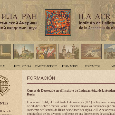
ERAL
ESTRUCTURA
INVESTIGACIÓNES
FORMACIÓN
CONTACTOS
MA
FORMACIÓN
Cursos de Doctorado en el Instituto de Latinoamérica de la Academ
Rusia
Fundado en 1961, el Instituto de Latinoamérica (ILA) es hoy uno de ma
ENTES
de estudios sobre América Latina. Haciendo suyas las tradiciones que pre
Academia de Ciencias de Rusia desde hace tres siglos, el ILA se orienta a
 ILA es la
multifacética de los diversos problemas en sus dimensiones de actualidad