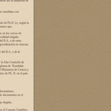
ándose así su admisión en
en castellano con
ado de Ph.D. (o, según la
lumnos que:
s en los cursos de
cialidad elegida,
del ILA, o de otras
pecialización en ciencias
 del ILA, o de la
 la Alta Comisión de
diploma de “Kandidat
el Ministerio de Ciencia y
ico de Ph. D. en el país
 documentos;
ás documentos en el
o elegido;
por el Consejo Científico