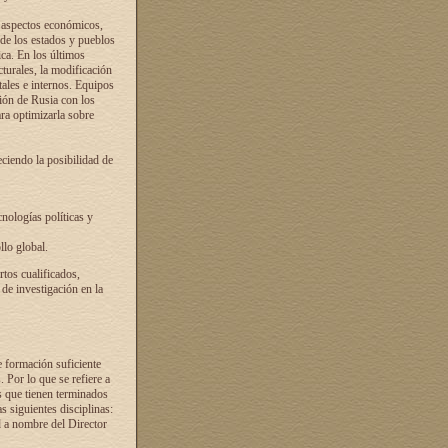
s aspectos económicos,
 de los estados y pueblos
ica. En los últimos
cturales, la modificación
atales e internos. Equipos
ción de Rusia con los
ra optimizarla sobre
ciendo la posibilidad de
cnologías políticas y
llo global.
rtos cualificados,
 de investigación en la
e formación suficiente
. Por lo que se refiere a
s que tienen terminados
as siguientes disciplinas:
d a nombre del Director