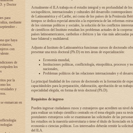
 altamente
.D. y Doctor
Actualmente el ILA trabaja en el estudio integral y en profundidad de lo
sociopolíticos, internacionales y culturales del desarrollo contemporáneo
de Latinoamérica y el Caribe, así como de los países de la Península Ibér
tes para
tiempos se dedica especial atención a la experiencia de las reformas estru
ealiza, mediante
de los sistemas políticos y sociales, la solución de los conflictos interest
 septiembre -
de científicos del Instituto estudian los problemas actuales de la coopera
países latinoamericanos, caribeños e ibéricos y las vías más adecuadas pa
base bilateral y multilateral.
ona que haya
sitarios,
Adjunto al Instituto de Latinoamérica funcionan cursos de doctorado ofre
anjeros con
presentar una tesis doctoral (Ph.D) en tres áreas de especialización:
alente.
Economía mundial,
ondiciones de
Instituciones políticas, conflictología, etnopolítica, procesos y te
 estipulen los
nacionales,
os
Problemas políticos de las relaciones internacionales y el desarro
itos por la
La principal finalidad de los cursos de doctorado es la formación de expe
como los
capacitándoles para la preparación, elaboración, aprobación de un trabajo
versidades y
especialidad elegida, en forma de tesis doctoral (Ph.D).
eros.
Requisitos de ingreso
 se enmarcan en
Pueden ingresar ciudadanos rusos y extranjeros que acrediten un nivel d
para realizar un trabajo científico centrado en el tema elegido para su tesis
postulantes extranjeros solo se examinaran las solicitudes de las persona
onflictología
los estudios en la maestría universitaria o tiene el título de licenciado en l
cnologías
economía o ciencias políticas. Los interesados deberán remitir la solicitu
del ILA.