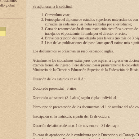
s relaciones
ollo global
Se adjuntaran a la solicitud
:
Curriculum vitae;
Fotocopia del diploma de estudios superiores universitarios con l
cursadas en cada año y las notas recibidas por el estudiante;
Carta de recomendación de una institución científica o centro de
trabajando el postulante, firmada por el director o rector;
Breve descripción del tema elegido para la tesis (no más de 3 pá
Lista de las publicaciones del postulante que él estime más signif
Los documentos se presentan en ruso, español o inglés.
Actualmente los ciudadanos extranjeros que aspiren a ingresar en doctor
examen formal de ingreso. Pero deberán pasar primeramente la convalidac
Ministerio de la Ciencia y Educación Superior de la Federación de Rusia
Duración de los estudios en el ILA:
Doctorado presencial - 3 años;
Doctorado a distancia (3-4 años) según el plan individual.
Plazo tope de presentación de los documentos: el 1 de octubre del año co
Inscripción en la matricula: a partir del 15 de octubre.
Duración del año académico: 1 de noviembre - 31 de mayo.
En caso de aprobación de la candidatura por la Dirección y el Consejo Ci