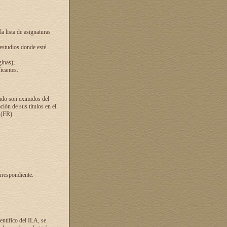
a lista de asignaturas
 estudios donde esté
ginas);
icantes.
ado son eximidos del
ión de sus títulos en el
 (FR).
rrespondiente.
entífico del ILA, se