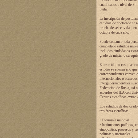
formación de especialistas
cualificados a nivel de Ph
titular.
La inscripción de postulan
estudios de doctorado se r
prueba de selectividad, en
octubre de cada año.
Puede concurrir toda pers
completado estudios univer
incluidos ciudadanos extr
grado de máster o su equiv
En este último caso, las c
estudio se atienen a lo que
correspondientes conveni
internacionales o acuerdos
intergubernamentales suscr
Federación de Rusia, así 
acuerdos del ILA con Uni
Centros científicos extranj
Los estudios de doctorado
tres áreas científicas:
• Economía mundial
• Instituciones políticas, c
etnopolítica, procesos y te
políticas y nacionales.