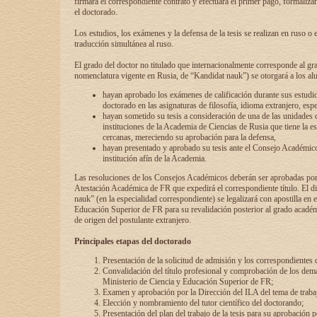
firmará el correspondiente contrato y efectuará el primer pago, formaliz
el doctorado.
Los estudios, los exámenes y la defensa de la tesis se realizan en ruso o 
traducción simultánea al ruso.
El grado del doctor no titulado que internacionalmente corresponde al gr
nomenclatura vigente en Rusia, de “Kandidat nauk”) se otorgará a los a
hayan aprobado los exámenes de calificación durante sus estudio
doctorado en las asignaturas de filosofía, idioma extranjero, espe
hayan sometido su tesis a consideración de una de las unidades 
instituciones de la Academia de Ciencias de Rusia que tiene la es
cercanas, mereciendo su aprobación para la defensa,
hayan presentado y aprobado su tesis ante el Consejo Académico
institución afín de la Academia.
Las resoluciones de los Consejos Académicos deberán ser aprobadas por
Atestación Académica de FR que expedirá el correspondiente título. El 
nauk” (en la especialidad correspondiente) se legalizará con apostilla en 
Educación Superior de FR para su revalidación posterior al grado académ
de origen del postulante extranjero.
Principales etapas del doctorado
Presentación de la solicitud de admisión y los correspondientes
Convalidación del título profesional y comprobación de los dem
Ministerio de Ciencia y Educación Superior de FR;
Examen y aprobación por la Dirección del ILA del tema de trabaj
Elección y nombramiento del tutor científico del doctorando;
Presentación del plan del trabajo de la tesis para su aprobación 