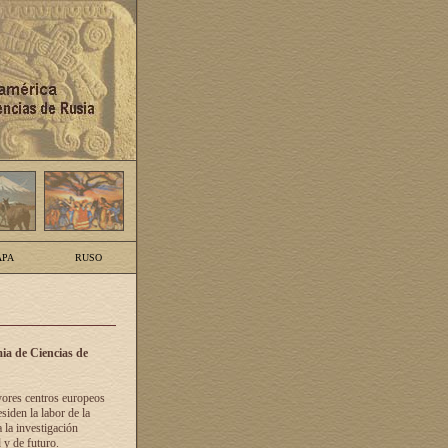
PA
RUSO
ia de Ciencias de
yores centros europeos
siden la labor de la
 la investigación
 y de futuro.