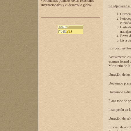
• Problemas políticos de las relaciones
internacionales y el desarrollo global
Se adjuntaran a l
Curricu
Fotocopi
cursadas
Carta d
trabajan
Breve de
Lista de
Los documentos 
Actualmente los 
examen formal de
Ministerio de la
Duración de los 
Doctorado presen
Doctorado a dist
Plazo tope de pr
Inscripción en la
Duración del añ
En caso de aprob