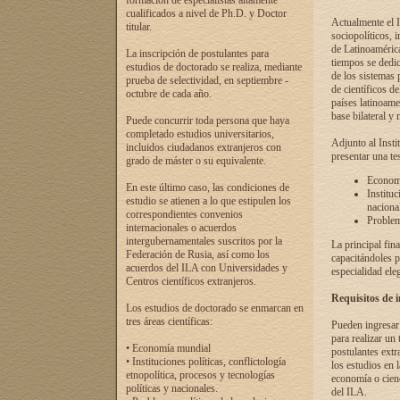
formación de especialistas altamente
cualificados a nivel de Ph.D. y Doctor
Actualmente el I
titular.
sociopolíticos, 
de Latinoamérica
La inscripción de postulantes para
tiempos se dedic
estudios de doctorado se realiza, mediante
de los sistemas p
prueba de selectividad, en septiembre -
de científicos d
octubre de cada año.
países latinoame
base bilateral y m
Puede concurrir toda persona que haya
completado estudios universitarios,
Adjunto al Insti
incluidos ciudadanos extranjeros con
presentar una te
grado de máster o su equivalente.
Economí
En este último caso, las condiciones de
Instituc
estudio se atienen a lo que estipulen los
naciona
correspondientes convenios
Problema
internacionales o acuerdos
intergubernamentales suscritos por la
La principal fin
Federación de Rusia, así como los
capacitándoles p
acuerdos del ILA con Universidades y
especialidad ele
Centros científicos extranjeros.
Requisitos de 
Los estudios de doctorado se enmarcan en
tres áreas científicas:
Pueden ingresar 
para realizar un 
• Economía mundial
postulantes extr
• Instituciones políticas, conflictología
los estudios en l
etnopolítica, procesos y tecnologías
economía o cienc
políticas y nacionales.
del ILA.