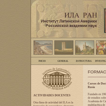
INICIO
GENERAL
ESTRUCTURA
INVESTI
FORMAC
Cursos de Doct
Rusia
Fundado en 1961
ACTIVIDADES DOCENTES
de estudios sobr
Academia de Cien
Otra línea de actividad del ILA es la
multifacética de