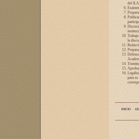
del ILA
Exámenes
Preparac
Publicac
particip
Discusió
instituc
Trabajo
la discu
Redacció
Preparac
Defensa 
Academia
Tramita
Aprobac
Legaliz
para su
correspo
INICIO
GE