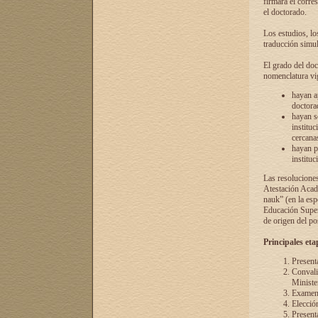
firmará el corre
el doctorado.
Los estudios, lo
traducción simul
El grado del doc
nomenclatura vi
hayan a
doctorad
hayan s
instituc
cercana
hayan p
instituc
Las resolucione
Atestación Acad
nauk” (en la esp
Educación Superi
de origen del po
Principales eta
Present
Convali
Ministe
Examen 
Elecció
Presenta