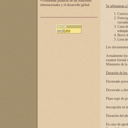
• Problemas políticos de las relaciones
internacionales y el desarrollo global
Se adjuntaran a l
Curricu
Fotocopi
cursadas
Carta d
trabajan
Breve de
Lista de
Los documentos 
Actualmente los 
examen formal de
Ministerio de la
Duración de los 
Doctorado presen
Doctorado a dist
Plazo tope de pr
Inscripción en la
Duración del añ
En caso de aprob