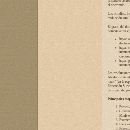
firmará el corre
el doctorado.
Los estudios, lo
traducción simul
El grado del doc
nomenclatura vi
hayan a
doctorad
hayan s
instituc
cercana
hayan p
instituc
Las resolucione
Atestación Acad
nauk” (en la esp
Educación Superi
de origen del po
Principales eta
Present
Convali
Ministe
Examen 
Elecció
Presenta