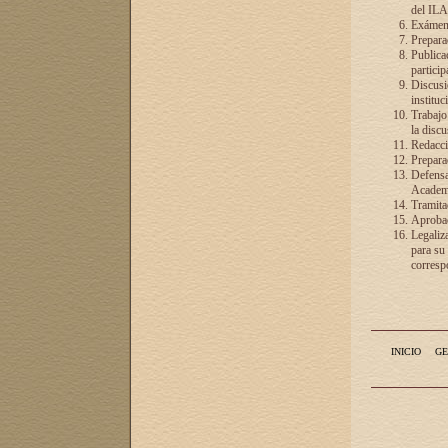
del ILA
Exámenes
Preparac
Publicac
particip
Discusió
instituc
Trabajo
la discu
Redacció
Preparac
Defensa 
Academia
Tramita
Aprobac
Legaliz
para su
correspo
INICIO
GE