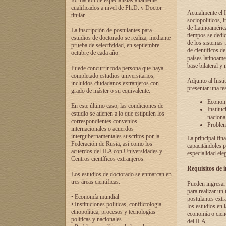
formación de especialistas altamente
cualificados a nivel de Ph.D. y Doctor
Actualmente el I
titular.
sociopolíticos, 
de Latinoamérica
La inscripción de postulantes para
tiempos se dedic
estudios de doctorado se realiza, mediante
de los sistemas p
prueba de selectividad, en septiembre -
de científicos d
octubre de cada año.
países latinoame
base bilateral y m
Puede concurrir toda persona que haya
completado estudios universitarios,
Adjunto al Insti
incluidos ciudadanos extranjeros con
presentar una te
grado de máster o su equivalente.
Economí
En este último caso, las condiciones de
Instituc
estudio se atienen a lo que estipulen los
naciona
correspondientes convenios
Problema
internacionales o acuerdos
intergubernamentales suscritos por la
La principal fin
Federación de Rusia, así como los
capacitándoles p
acuerdos del ILA con Universidades y
especialidad ele
Centros científicos extranjeros.
Requisitos de 
Los estudios de doctorado se enmarcan en
tres áreas científicas:
Pueden ingresar 
para realizar un 
• Economía mundial
postulantes extr
• Instituciones políticas, conflictología
los estudios en l
etnopolítica, procesos y tecnologías
economía o cienc
políticas y nacionales.
del ILA.