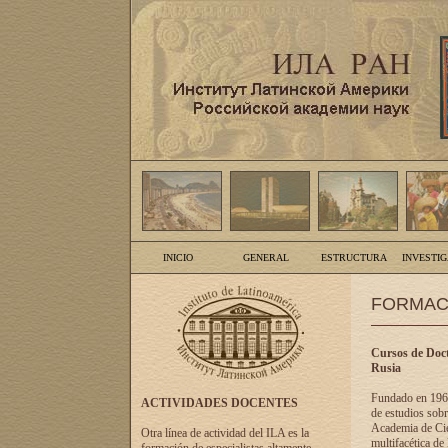
INICIO
GENERAL
ESTRUCTURA
INVESTI
FORMAC
Cursos de Doct
Rusia
Fundado en 1961
ACTIVIDADES DOCENTES
de estudios sobr
Academia de Cien
Otra línea de actividad del ILA es la
multifacética de