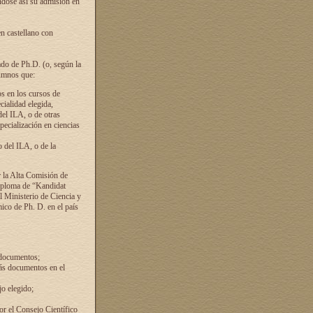
ándose así su admisión en
en castellano con
ado de Ph.D. (o, según la
lumnos que:
s en los cursos de
cialidad elegida,
del ILA, o de otras
pecialización en ciencias
 del ILA, o de la
 la Alta Comisión de
diploma de “Kandidat
el Ministerio de Ciencia y
ico de Ph. D. en el país
 documentos;
ás documentos en el
o elegido;
por el Consejo Científico