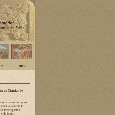
PA
RUSO
ia de Ciencias de
yores centros europeos
siden la labor de la
 la investigación
 y de futuro.