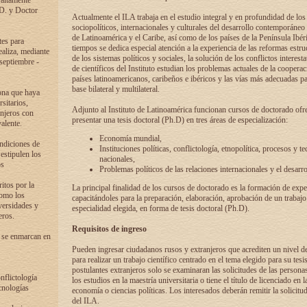
 altamente
.D. y Doctor
Actualmente el ILA trabaja en el estudio integral y en profundidad de lo
sociopolíticos, internacionales y culturales del desarrollo contemporáneo
de Latinoamérica y el Caribe, así como de los países de la Península Ibér
tes para
tiempos se dedica especial atención a la experiencia de las reformas estru
ealiza, mediante
de los sistemas políticos y sociales, la solución de los conflictos interest
 septiembre -
de científicos del Instituto estudian los problemas actuales de la coopera
países latinoamericanos, caribeños e ibéricos y las vías más adecuadas pa
base bilateral y multilateral.
ona que haya
sitarios,
Adjunto al Instituto de Latinoamérica funcionan cursos de doctorado ofre
anjeros con
presentar una tesis doctoral (Ph.D) en tres áreas de especialización:
alente.
Economía mundial,
ondiciones de
Instituciones políticas, conflictología, etnopolítica, procesos y te
 estipulen los
nacionales,
os
Problemas políticos de las relaciones internacionales y el desarro
itos por la
La principal finalidad de los cursos de doctorado es la formación de expe
como los
capacitándoles para la preparación, elaboración, aprobación de un trabajo
versidades y
especialidad elegida, en forma de tesis doctoral (Ph.D).
eros.
Requisitos de ingreso
 se enmarcan en
Pueden ingresar ciudadanos rusos y extranjeros que acrediten un nivel d
para realizar un trabajo científico centrado en el tema elegido para su tesis
postulantes extranjeros solo se examinaran las solicitudes de las persona
onflictología
los estudios en la maestría universitaria o tiene el título de licenciado en l
cnologías
economía o ciencias políticas. Los interesados deberán remitir la solicitu
del ILA.