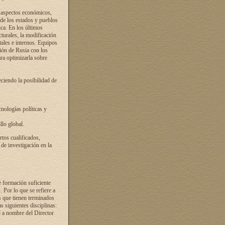
s aspectos económicos,
 de los estados y pueblos
ica. En los últimos
cturales, la modificación
atales e internos. Equipos
ción de Rusia con los
ra optimizarla sobre
ciendo la posibilidad de
cnologías políticas y
llo global.
rtos cualificados,
 de investigación en la
e formación suficiente
. Por lo que se refiere a
s que tienen terminados
as siguientes disciplinas:
d a nombre del Director