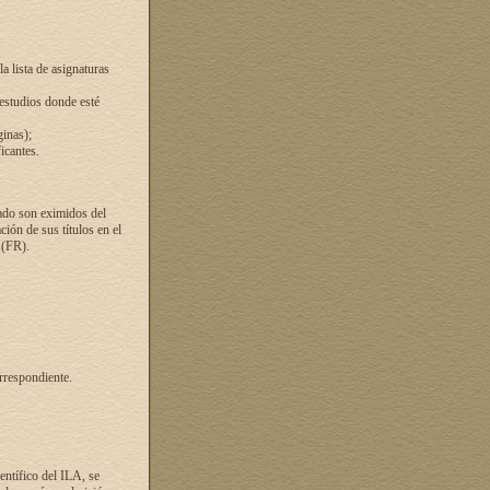
a lista de asignaturas
 estudios donde esté
ginas);
icantes.
ado son eximidos del
ión de sus títulos en el
 (FR).
rrespondiente.
entífico del ILA, se