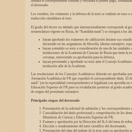
firmará el correspondiente contrato y efectuará el primer pago, formaliz
el doctorado.
Los estudios, los exámenes y la defensa de la tesis se realizan en ruso o 
traducción simultánea al ruso.
El grado del doctor no titulado que internacionalmente corresponde al gr
nomenclatura vigente en Rusia, de “Kandidat nauk”) se otorgará a los a
hayan aprobado los exámenes de calificación durante sus estudio
doctorado en las asignaturas de filosofía, idioma extranjero, espe
hayan sometido su tesis a consideración de una de las unidades 
instituciones de la Academia de Ciencias de Rusia que tiene la es
cercanas, mereciendo su aprobación para la defensa,
hayan presentado y aprobado su tesis ante el Consejo Académico
institución afín de la Academia.
Las resoluciones de los Consejos Académicos deberán ser aprobadas por
Atestación Académica de FR que expedirá el correspondiente título. El 
nauk” (en la especialidad correspondiente) se legalizará con apostilla en 
Educación Superior de FR para su revalidación posterior al grado académ
de origen del postulante extranjero.
Principales etapas del doctorado
Presentación de la solicitud de admisión y los correspondientes
Convalidación del título profesional y comprobación de los dem
Ministerio de Ciencia y Educación Superior de FR;
Examen y aprobación por la Dirección del ILA del tema de trabaj
Elección y nombramiento del tutor científico del doctorando;
Presentación del plan del trabajo de la tesis para su aprobación 