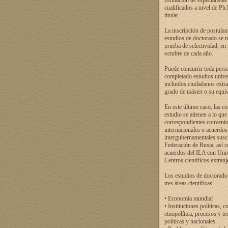
formación de especialistas
cualificados a nivel de Ph
titular.
La inscripción de postulan
estudios de doctorado se r
prueba de selectividad, en
octubre de cada año.
Puede concurrir toda pers
completado estudios univer
incluidos ciudadanos extr
grado de máster o su equiv
En este último caso, las c
estudio se atienen a lo que
correspondientes conveni
internacionales o acuerdos
intergubernamentales suscr
Federación de Rusia, así 
acuerdos del ILA con Uni
Centros científicos extranj
Los estudios de doctorado
tres áreas científicas:
• Economía mundial
• Instituciones políticas, c
etnopolítica, procesos y te
políticas y nacionales.