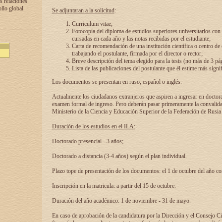
s relaciones
ollo global
Se adjuntaran a la solicitud
:
Curriculum vitae;
Fotocopia del diploma de estudios superiores universitarios con l
cursadas en cada año y las notas recibidas por el estudiante;
Carta de recomendación de una institución científica o centro de
trabajando el postulante, firmada por el director o rector;
Breve descripción del tema elegido para la tesis (no más de 3 pá
Lista de las publicaciones del postulante que él estime más signif
Los documentos se presentan en ruso, español o inglés.
Actualmente los ciudadanos extranjeros que aspiren a ingresar en doctor
examen formal de ingreso. Pero deberán pasar primeramente la convalidac
Ministerio de la Ciencia y Educación Superior de la Federación de Rusia
Duración de los estudios en el ILA:
Doctorado presencial - 3 años;
Doctorado a distancia (3-4 años) según el plan individual.
Plazo tope de presentación de los documentos: el 1 de octubre del año co
Inscripción en la matricula: a partir del 15 de octubre.
Duración del año académico: 1 de noviembre - 31 de mayo.
En caso de aprobación de la candidatura por la Dirección y el Consejo Ci