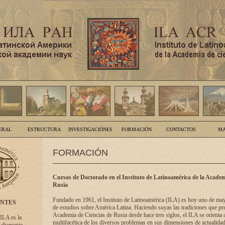
ERAL
ESTRUCTURA
INVESTIGACIÓNES
FORMACIÓN
CONTACTOS
MA
FORMACIÓN
Cursos de Doctorado en el Instituto de Latinoamérica de la Academ
Rusia
Fundado en 1961, el Instituto de Latinoamérica (ILA) es hoy uno de ma
ENTES
de estudios sobre América Latina. Haciendo suyas las tradiciones que pre
Academia de Ciencias de Rusia desde hace tres siglos, el ILA se orienta a
 ILA es la
multifacética de los diversos problemas en sus dimensiones de actualidad