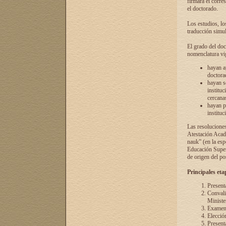
firmará el corre
el doctorado.
Los estudios, lo
traducción simul
El grado del doc
nomenclatura vi
hayan a
doctorad
hayan s
instituc
cercana
hayan p
instituc
Las resolucione
Atestación Acad
nauk” (en la esp
Educación Superi
de origen del po
Principales eta
Present
Convali
Ministe
Examen 
Elecció
Presenta