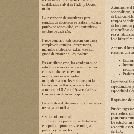
formación de especialistas altamente
cualificados a nivel de Ph.D. y Doctor
Actualmente el I
titular.
sociopolíticos, 
de Latinoamérica
La inscripción de postulantes para
tiempos se dedic
estudios de doctorado se realiza, mediante
de los sistemas p
prueba de selectividad, en septiembre -
de científicos d
octubre de cada año.
países latinoame
base bilateral y m
Puede concurrir toda persona que haya
completado estudios universitarios,
Adjunto al Insti
incluidos ciudadanos extranjeros con
presentar una te
grado de máster o su equivalente.
Economí
En este último caso, las condiciones de
Instituc
estudio se atienen a lo que estipulen los
naciona
correspondientes convenios
Problema
internacionales o acuerdos
intergubernamentales suscritos por la
La principal fin
Federación de Rusia, así como los
capacitándoles p
acuerdos del ILA con Universidades y
especialidad ele
Centros científicos extranjeros.
Requisitos de 
Los estudios de doctorado se enmarcan en
tres áreas científicas:
Pueden ingresar 
para realizar un 
• Economía mundial
postulantes extr
• Instituciones políticas, conflictología
los estudios en l
etnopolítica, procesos y tecnologías
economía o cienc
políticas y nacionales.
del ILA.