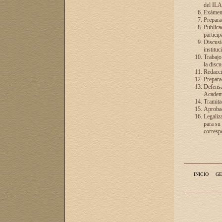
del ILA
Exámenes
Preparac
Publicac
particip
Discusió
instituc
Trabajo
la discu
Redacció
Preparac
Defensa 
Academia
Tramita
Aprobac
Legaliz
para su
correspo
INICIO
GE