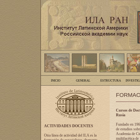
INICIO
GENERAL
ESTRUCTURA
INVESTI
FORMAC
Cursos de Doct
Rusia
Fundado en 1961
ACTIVIDADES DOCENTES
de estudios sobr
Academia de Cien
Otra línea de actividad del ILA es la
multifacética de