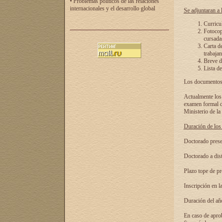
• Problemas políticos de las relaciones
internacionales y el desarrollo global
Se adjuntaran a l
Curricu
Fotocopi
cursadas
Carta d
trabajan
Breve de
Lista de
Los documentos 
Actualmente los 
examen formal de
Ministerio de la
Duración de los 
Doctorado presen
Doctorado a dist
Plazo tope de pr
Inscripción en la
Duración del añ
En caso de aprob