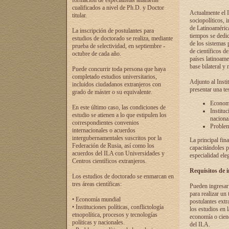
formación de especialistas altamente
cualificados a nivel de Ph.D. y Doctor
Actualmente el I
titular.
sociopolíticos, 
de Latinoamérica
La inscripción de postulantes para
tiempos se dedic
estudios de doctorado se realiza, mediante
de los sistemas p
prueba de selectividad, en septiembre -
de científicos d
octubre de cada año.
países latinoame
base bilateral y m
Puede concurrir toda persona que haya
completado estudios universitarios,
Adjunto al Insti
incluidos ciudadanos extranjeros con
presentar una te
grado de máster o su equivalente.
Economí
En este último caso, las condiciones de
Instituc
estudio se atienen a lo que estipulen los
naciona
correspondientes convenios
Problema
internacionales o acuerdos
intergubernamentales suscritos por la
La principal fin
Federación de Rusia, así como los
capacitándoles p
acuerdos del ILA con Universidades y
especialidad ele
Centros científicos extranjeros.
Requisitos de 
Los estudios de doctorado se enmarcan en
tres áreas científicas:
Pueden ingresar 
para realizar un 
• Economía mundial
postulantes extr
• Instituciones políticas, conflictología
los estudios en l
etnopolítica, procesos y tecnologías
economía o cienc
políticas y nacionales.
del ILA.