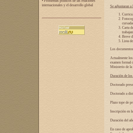
• Problemas políticos de las relaciones
internacionales y el desarrollo global
Se adjuntaran a l
Curricu
Fotocopi
cursadas
Carta d
trabajan
Breve de
Lista de
Los documentos 
Actualmente los 
examen formal de
Ministerio de la
Duración de los 
Doctorado presen
Doctorado a dist
Plazo tope de pr
Inscripción en la
Duración del añ
En caso de aprob