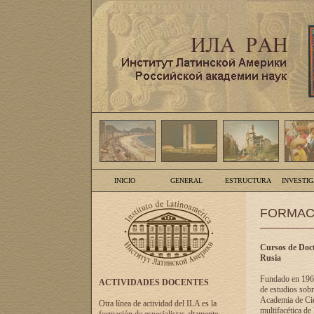
INICIO
GENERAL
ESTRUCTURA
INVESTI
FORMAC
Cursos de Doct
Rusia
Fundado en 1961
ACTIVIDADES DOCENTES
de estudios sobr
Academia de Cien
Otra línea de actividad del ILA es la
multifacética de