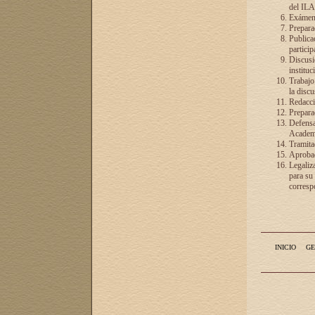
del ILA
Exámenes
Preparac
Publicac
particip
Discusió
instituc
Trabajo
la discu
Redacció
Preparac
Defensa 
Academia
Tramita
Aprobac
Legaliz
para su
correspo
INICIO
GE