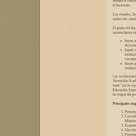
firmará el corre
el doctorado.
Los estudios, lo
traducción simul
El grado del doc
nomenclatura vi
hayan a
doctorad
hayan s
instituc
cercana
hayan p
instituc
Las resolucione
Atestación Acad
nauk” (en la esp
Educación Superi
de origen del po
Principales eta
Present
Convali
Ministe
Examen 
Elecció
Presenta