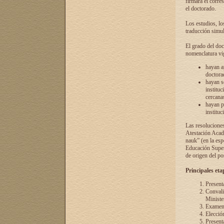
firmará el corre
el doctorado.
Los estudios, lo
traducción simul
El grado del doc
nomenclatura vi
hayan a
doctorad
hayan s
instituc
cercana
hayan p
instituc
Las resolucione
Atestación Acad
nauk” (en la esp
Educación Superi
de origen del po
Principales eta
Present
Convali
Ministe
Examen 
Elecció
Presenta