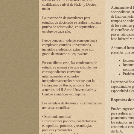
formación de especialistas altamente
cualificados a nivel de Ph.D. y Doctor
Actualmente el I
titular.
sociopolíticos, 
de Latinoamérica
La inscripción de postulantes para
tiempos se dedic
estudios de doctorado se realiza, mediante
de los sistemas p
prueba de selectividad, en septiembre -
de científicos d
octubre de cada año.
países latinoame
base bilateral y m
Puede concurrir toda persona que haya
completado estudios universitarios,
Adjunto al Insti
incluidos ciudadanos extranjeros con
presentar una te
grado de máster o su equivalente.
Economí
En este último caso, las condiciones de
Instituc
estudio se atienen a lo que estipulen los
naciona
correspondientes convenios
Problema
internacionales o acuerdos
intergubernamentales suscritos por la
La principal fin
Federación de Rusia, así como los
capacitándoles p
acuerdos del ILA con Universidades y
especialidad ele
Centros científicos extranjeros.
Requisitos de 
Los estudios de doctorado se enmarcan en
tres áreas científicas:
Pueden ingresar 
para realizar un 
• Economía mundial
postulantes extr
• Instituciones políticas, conflictología
los estudios en l
etnopolítica, procesos y tecnologías
economía o cienc
políticas y nacionales.
del ILA.