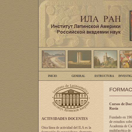
INICIO
GENERAL
ESTRUCTURA
INVESTI
FORMAC
Cursos de Doct
Rusia
Fundado en 1961
ACTIVIDADES DOCENTES
de estudios sobr
Academia de Cien
Otra línea de actividad del ILA es la
multifacética de