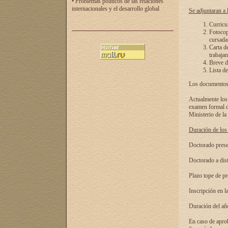
• Problemas políticos de las relaciones
internacionales y el desarrollo global
Se adjuntaran a l
Curricu
Fotocopi
cursadas
Carta d
trabajan
Breve de
Lista de
Los documentos 
Actualmente los 
examen formal de
Ministerio de la
Duración de los 
Doctorado presen
Doctorado a dist
Plazo tope de pr
Inscripción en la
Duración del añ
En caso de aprob