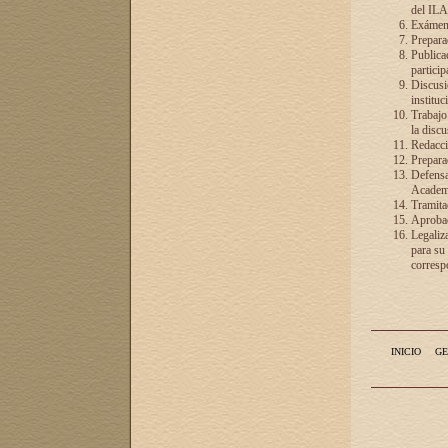
del ILA
Exámenes
Preparac
Publicac
particip
Discusió
instituc
Trabajo
la discu
Redacció
Preparac
Defensa 
Academia
Tramita
Aprobac
Legaliz
para su
correspo
INICIO
GE