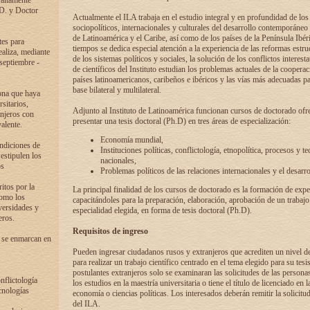
 altamente
.D. y Doctor
Actualmente el ILA trabaja en el estudio integral y en profundidad de lo
sociopolíticos, internacionales y culturales del desarrollo contemporáneo
de Latinoamérica y el Caribe, así como de los países de la Península Ibér
tes para
tiempos se dedica especial atención a la experiencia de las reformas estru
ealiza, mediante
de los sistemas políticos y sociales, la solución de los conflictos interest
 septiembre -
de científicos del Instituto estudian los problemas actuales de la coopera
países latinoamericanos, caribeños e ibéricos y las vías más adecuadas pa
base bilateral y multilateral.
ona que haya
sitarios,
Adjunto al Instituto de Latinoamérica funcionan cursos de doctorado ofre
anjeros con
presentar una tesis doctoral (Ph.D) en tres áreas de especialización:
alente.
Economía mundial,
ondiciones de
Instituciones políticas, conflictología, etnopolítica, procesos y te
 estipulen los
nacionales,
os
Problemas políticos de las relaciones internacionales y el desarro
itos por la
La principal finalidad de los cursos de doctorado es la formación de expe
como los
capacitándoles para la preparación, elaboración, aprobación de un trabajo
versidades y
especialidad elegida, en forma de tesis doctoral (Ph.D).
eros.
Requisitos de ingreso
 se enmarcan en
Pueden ingresar ciudadanos rusos y extranjeros que acrediten un nivel d
para realizar un trabajo científico centrado en el tema elegido para su tesis
postulantes extranjeros solo se examinaran las solicitudes de las persona
onflictología
los estudios en la maestría universitaria o tiene el título de licenciado en l
cnologías
economía o ciencias políticas. Los interesados deberán remitir la solicitu
del ILA.