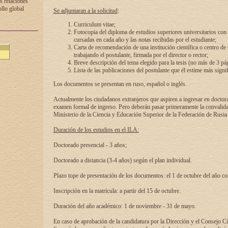
s relaciones
ollo global
Se adjuntaran a la solicitud
:
Curriculum vitae;
Fotocopia del diploma de estudios superiores universitarios con l
cursadas en cada año y las notas recibidas por el estudiante;
Carta de recomendación de una institución científica o centro de
trabajando el postulante, firmada por el director o rector;
Breve descripción del tema elegido para la tesis (no más de 3 pá
Lista de las publicaciones del postulante que él estime más signif
Los documentos se presentan en ruso, español o inglés.
Actualmente los ciudadanos extranjeros que aspiren a ingresar en doctor
examen formal de ingreso. Pero deberán pasar primeramente la convalidac
Ministerio de la Ciencia y Educación Superior de la Federación de Rusia
Duración de los estudios en el ILA:
Doctorado presencial - 3 años;
Doctorado a distancia (3-4 años) según el plan individual.
Plazo tope de presentación de los documentos: el 1 de octubre del año co
Inscripción en la matricula: a partir del 15 de octubre.
Duración del año académico: 1 de noviembre - 31 de mayo.
En caso de aprobación de la candidatura por la Dirección y el Consejo Ci