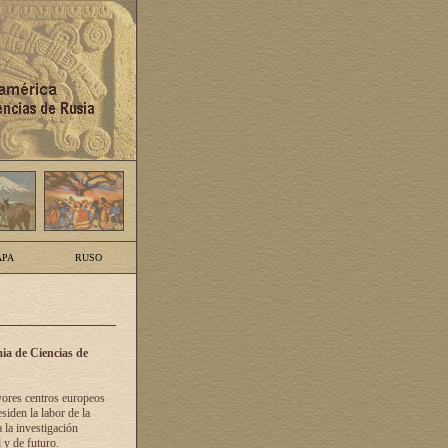
PA
RUSO
ia de Ciencias de
yores centros europeos
siden la labor de la
 la investigación
 y de futuro.