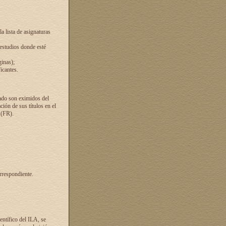
a lista de asignaturas
 estudios donde esté
ginas);
icantes.
ado son eximidos del
ión de sus títulos en el
 (FR).
rrespondiente.
entífico del ILA, se