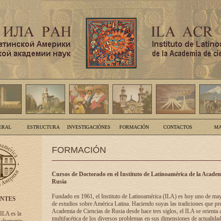
ERAL
ESTRUCTURA
INVESTIGACIÓNES
FORMACIÓN
CONTACTOS
MA
FORMACIÓN
Cursos de Doctorado en el Instituto de Latinoamérica de la Academ
Rusia
Fundado en 1961, el Instituto de Latinoamérica (ILA) es hoy uno de ma
ENTES
de estudios sobre América Latina. Haciendo suyas las tradiciones que pre
Academia de Ciencias de Rusia desde hace tres siglos, el ILA se orienta a
 ILA es la
multifacética de los diversos problemas en sus dimensiones de actualidad