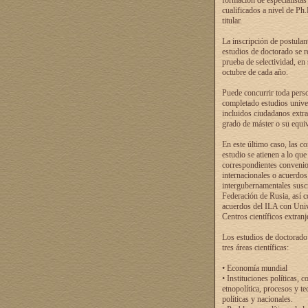
formación de especialistas
cualificados a nivel de Ph
titular.
La inscripción de postulan
estudios de doctorado se r
prueba de selectividad, en
octubre de cada año.
Puede concurrir toda pers
completado estudios univer
incluidos ciudadanos extr
grado de máster o su equiv
En este último caso, las c
estudio se atienen a lo que
correspondientes conveni
internacionales o acuerdos
intergubernamentales suscr
Federación de Rusia, así 
acuerdos del ILA con Uni
Centros científicos extranj
Los estudios de doctorado
tres áreas científicas:
• Economía mundial
• Instituciones políticas, c
etnopolítica, procesos y te
políticas y nacionales.