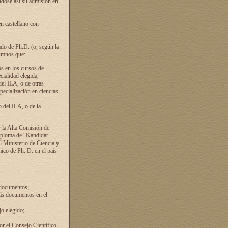
ándose así su admisión en
en castellano con
ado de Ph.D. (o, según la
lumnos que:
s en los cursos de
cialidad elegida,
del ILA, o de otras
pecialización en ciencias
 del ILA, o de la
 la Alta Comisión de
diploma de “Kandidat
el Ministerio de Ciencia y
ico de Ph. D. en el país
 documentos;
ás documentos en el
o elegido;
por el Consejo Científico