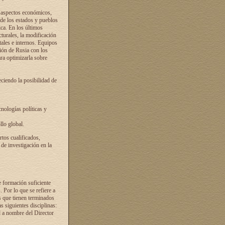
s aspectos económicos,
 de los estados y pueblos
ica. En los últimos
cturales, la modificación
atales e internos. Equipos
ción de Rusia con los
ra optimizarla sobre
ciendo la posibilidad de
cnologías políticas y
llo global.
rtos cualificados,
 de investigación en la
e formación suficiente
. Por lo que se refiere a
s que tienen terminados
as siguientes disciplinas:
d a nombre del Director