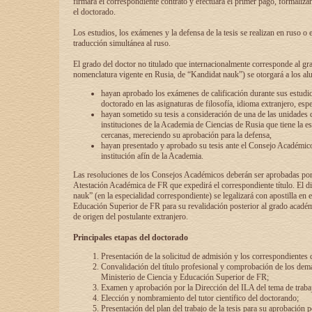
firmará el correspondiente contrato y efectuará el primer pago, formaliz
el doctorado.
Los estudios, los exámenes y la defensa de la tesis se realizan en ruso o 
traducción simultánea al ruso.
El grado del doctor no titulado que internacionalmente corresponde al gr
nomenclatura vigente en Rusia, de “Kandidat nauk”) se otorgará a los a
hayan aprobado los exámenes de calificación durante sus estudio
doctorado en las asignaturas de filosofía, idioma extranjero, espe
hayan sometido su tesis a consideración de una de las unidades 
instituciones de la Academia de Ciencias de Rusia que tiene la es
cercanas, mereciendo su aprobación para la defensa,
hayan presentado y aprobado su tesis ante el Consejo Académico
institución afín de la Academia.
Las resoluciones de los Consejos Académicos deberán ser aprobadas por
Atestación Académica de FR que expedirá el correspondiente título. El 
nauk” (en la especialidad correspondiente) se legalizará con apostilla en 
Educación Superior de FR para su revalidación posterior al grado académ
de origen del postulante extranjero.
Principales etapas del doctorado
Presentación de la solicitud de admisión y los correspondientes
Convalidación del título profesional y comprobación de los dem
Ministerio de Ciencia y Educación Superior de FR;
Examen y aprobación por la Dirección del ILA del tema de trabaj
Elección y nombramiento del tutor científico del doctorando;
Presentación del plan del trabajo de la tesis para su aprobación 