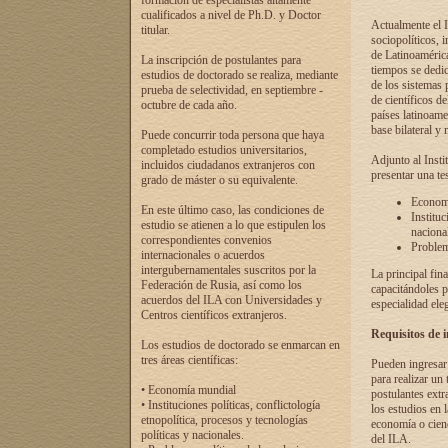
formación de especialistas altamente
cualificados a nivel de Ph.D. y Doctor
Actualmente el I
titular.
sociopolíticos, 
de Latinoamérica
La inscripción de postulantes para
tiempos se dedic
estudios de doctorado se realiza, mediante
de los sistemas p
prueba de selectividad, en septiembre -
de científicos d
octubre de cada año.
países latinoame
base bilateral y m
Puede concurrir toda persona que haya
completado estudios universitarios,
Adjunto al Insti
incluidos ciudadanos extranjeros con
presentar una te
grado de máster o su equivalente.
Economí
En este último caso, las condiciones de
Instituc
estudio se atienen a lo que estipulen los
naciona
correspondientes convenios
Problema
internacionales o acuerdos
intergubernamentales suscritos por la
La principal fin
Federación de Rusia, así como los
capacitándoles p
acuerdos del ILA con Universidades y
especialidad ele
Centros científicos extranjeros.
Requisitos de 
Los estudios de doctorado se enmarcan en
tres áreas científicas:
Pueden ingresar 
para realizar un 
• Economía mundial
postulantes extr
• Instituciones políticas, conflictología
los estudios en l
etnopolítica, procesos y tecnologías
economía o cienc
políticas y nacionales.
del ILA.