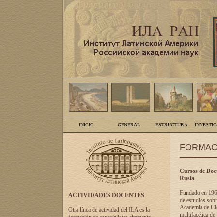
INICIO
GENERAL
ESTRUCTURA
INVESTI
FORMAC
Cursos de Doct
Rusia
Fundado en 1961
ACTIVIDADES DOCENTES
de estudios sobr
Academia de Cien
Otra línea de actividad del ILA es la
multifacética de