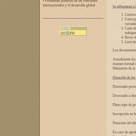
• Problemas políticos de las relaciones
internacionales y el desarrollo global
Se adjuntaran a l
Curricu
Fotocopi
cursadas
Carta d
trabajan
Breve de
Lista de
Los documentos 
Actualmente los 
examen formal de
Ministerio de la
Duración de los 
Doctorado presen
Doctorado a dist
Plazo tope de pr
Inscripción en la
Duración del añ
En caso de aprob