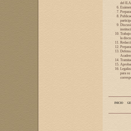
del ILA
Exámenes
Preparac
Publicac
particip
Discusió
instituc
Trabajo
la discu
Redacció
Preparac
Defensa 
Academia
Tramita
Aprobac
Legaliz
para su
correspo
INICIO
GE