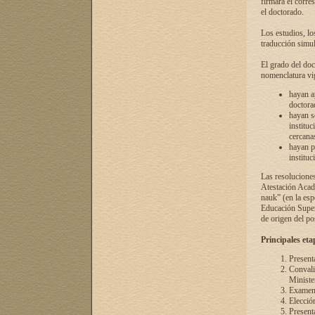
firmará el corre
el doctorado.
Los estudios, lo
traducción simul
El grado del doc
nomenclatura vi
hayan a
doctorad
hayan s
instituc
cercana
hayan p
instituc
Las resolucione
Atestación Acad
nauk” (en la esp
Educación Superi
de origen del po
Principales eta
Present
Convali
Ministe
Examen 
Elecció
Presenta