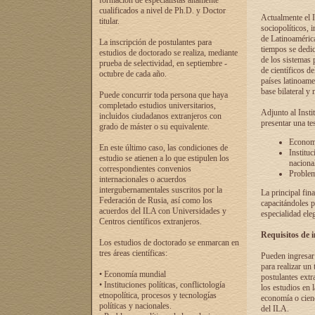
formación de especialistas altamente
cualificados a nivel de Ph.D. y Doctor
Actualmente el I
titular.
sociopolíticos, 
de Latinoamérica
La inscripción de postulantes para
tiempos se dedic
estudios de doctorado se realiza, mediante
de los sistemas p
prueba de selectividad, en septiembre -
de científicos d
octubre de cada año.
países latinoame
base bilateral y m
Puede concurrir toda persona que haya
completado estudios universitarios,
Adjunto al Insti
incluidos ciudadanos extranjeros con
presentar una te
grado de máster o su equivalente.
Economí
En este último caso, las condiciones de
Instituc
estudio se atienen a lo que estipulen los
naciona
correspondientes convenios
Problema
internacionales o acuerdos
intergubernamentales suscritos por la
La principal fin
Federación de Rusia, así como los
capacitándoles p
acuerdos del ILA con Universidades y
especialidad ele
Centros científicos extranjeros.
Requisitos de 
Los estudios de doctorado se enmarcan en
tres áreas científicas:
Pueden ingresar 
para realizar un 
• Economía mundial
postulantes extr
• Instituciones políticas, conflictología
los estudios en l
etnopolítica, procesos y tecnologías
economía o cienc
políticas y nacionales.
del ILA.