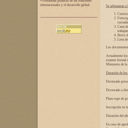
• Problemas políticos de las relaciones
internacionales y el desarrollo global
Se adjuntaran a l
Curricu
Fotocopi
cursadas
Carta d
trabajan
Breve de
Lista de
Los documentos 
Actualmente los 
examen formal de
Ministerio de la
Duración de los 
Doctorado presen
Doctorado a dist
Plazo tope de pr
Inscripción en la
Duración del añ
En caso de aprob