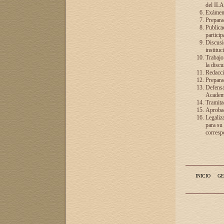
del ILA
Exámenes
Preparac
Publicac
particip
Discusió
instituc
Trabajo
la discu
Redacció
Preparac
Defensa 
Academia
Tramita
Aprobac
Legaliz
para su
correspo
INICIO
GE