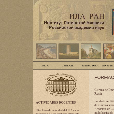
INICIO
GENERAL
ESTRUCTURA
INVESTI
FORMAC
Cursos de Doct
Rusia
Fundado en 1961
ACTIVIDADES DOCENTES
de estudios sobr
Academia de Cien
Otra línea de actividad del ILA es la
multifacética de