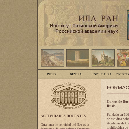
INICIO
GENERAL
ESTRUCTURA
INVESTI
FORMAC
Cursos de Doct
Rusia
Fundado en 1961
ACTIVIDADES DOCENTES
de estudios sobr
Academia de Cien
Otra línea de actividad del ILA es la
multifacética de