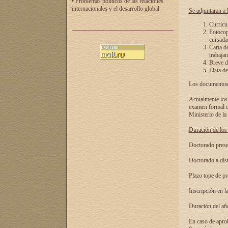
• Problemas políticos de las relaciones
internacionales y el desarrollo global
Se adjuntaran a l
Curricu
Fotocopi
cursadas
Carta d
trabajan
Breve de
Lista de
Los documentos 
Actualmente los 
examen formal de
Ministerio de la
Duración de los 
Doctorado presen
Doctorado a dist
Plazo tope de pr
Inscripción en la
Duración del añ
En caso de aprob