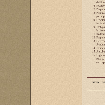
del ILA
Exámenes
Preparac
Publicac
particip
Discusió
instituc
Trabajo
la discu
Redacció
Preparac
Defensa 
Academia
Tramita
Aprobac
Legaliz
para su
correspo
INICIO
GE