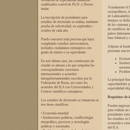
formación de especialistas altamente
cualificados a nivel de Ph.D. y Doctor
Actualmente el I
titular.
sociopolíticos, 
de Latinoamérica
La inscripción de postulantes para
tiempos se dedic
estudios de doctorado se realiza, mediante
de los sistemas p
prueba de selectividad, en septiembre -
de científicos d
octubre de cada año.
países latinoame
base bilateral y m
Puede concurrir toda persona que haya
completado estudios universitarios,
Adjunto al Insti
incluidos ciudadanos extranjeros con
presentar una te
grado de máster o su equivalente.
Economí
En este último caso, las condiciones de
Instituc
estudio se atienen a lo que estipulen los
naciona
correspondientes convenios
Problema
internacionales o acuerdos
intergubernamentales suscritos por la
La principal fin
Federación de Rusia, así como los
capacitándoles p
acuerdos del ILA con Universidades y
especialidad ele
Centros científicos extranjeros.
Requisitos de 
Los estudios de doctorado se enmarcan en
tres áreas científicas:
Pueden ingresar 
para realizar un 
• Economía mundial
postulantes extr
• Instituciones políticas, conflictología
los estudios en l
etnopolítica, procesos y tecnologías
economía o cienc
políticas y nacionales.
del ILA.