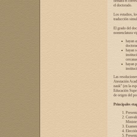
firmará el corre
el doctorado.
Los estudios, lo
traducción simul
El grado del doc
nomenclatura vi
hayan a
doctorad
hayan s
instituc
cercana
hayan p
instituc
Las resolucione
Atestación Acad
nauk” (en la esp
Educación Superi
de origen del po
Principales eta
Present
Convali
Ministe
Examen 
Elecció
Presenta