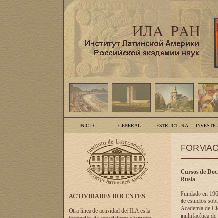
INICIO
GENERAL
ESTRUCTURA
INVESTI
FORMAC
Cursos de Doct
Rusia
Fundado en 1961
ACTIVIDADES DOCENTES
de estudios sobr
Academia de Cien
Otra línea de actividad del ILA es la
multifacética de