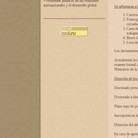
• Problemas políticos de las relaciones
internacionales y el desarrollo global
Se adjuntaran a l
Curricu
Fotocopi
cursadas
Carta d
trabajan
Breve de
Lista de
Los documentos 
Actualmente los 
examen formal de
Ministerio de la
Duración de los 
Doctorado presen
Doctorado a dist
Plazo tope de pr
Inscripción en la
Duración del añ
En caso de aprob