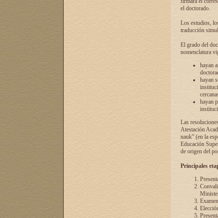
firmará el corre
el doctorado.
Los estudios, lo
traducción simul
El grado del doc
nomenclatura vi
hayan a
doctorad
hayan s
instituc
cercana
hayan p
instituc
Las resolucione
Atestación Acad
nauk” (en la esp
Educación Superi
de origen del po
Principales eta
Present
Convali
Ministe
Examen 
Elecció
Presenta