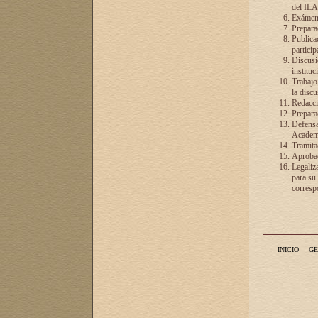
del ILA
Exámenes
Preparac
Publicac
particip
Discusió
instituc
Trabajo
la discu
Redacció
Preparac
Defensa 
Academia
Tramita
Aprobac
Legaliz
para su
correspo
INICIO
GE