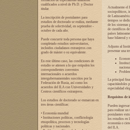
formación de especialistas altamente
cualificados a nivel de Ph.D. y Doctor
Actualmente el I
titular.
sociopolíticos, 
de Latinoamérica
La inscripción de postulantes para
tiempos se dedic
estudios de doctorado se realiza, mediante
de los sistemas p
prueba de selectividad, en septiembre -
de científicos d
octubre de cada año.
países latinoame
base bilateral y m
Puede concurrir toda persona que haya
completado estudios universitarios,
Adjunto al Insti
incluidos ciudadanos extranjeros con
presentar una te
grado de máster o su equivalente.
Economí
En este último caso, las condiciones de
Instituc
estudio se atienen a lo que estipulen los
naciona
correspondientes convenios
Problema
internacionales o acuerdos
intergubernamentales suscritos por la
La principal fin
Federación de Rusia, así como los
capacitándoles p
acuerdos del ILA con Universidades y
especialidad ele
Centros científicos extranjeros.
Requisitos de 
Los estudios de doctorado se enmarcan en
tres áreas científicas:
Pueden ingresar 
para realizar un 
• Economía mundial
postulantes extr
• Instituciones políticas, conflictología
los estudios en l
etnopolítica, procesos y tecnologías
economía o cienc
políticas y nacionales.
del ILA.