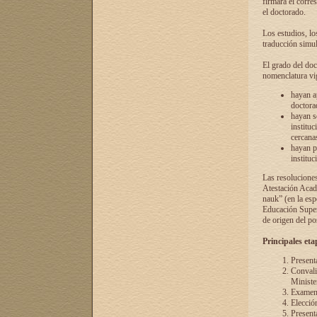
firmará el corre
el doctorado.
Los estudios, lo
traducción simul
El grado del doc
nomenclatura vi
hayan a
doctorad
hayan s
instituc
cercana
hayan p
instituc
Las resolucione
Atestación Acad
nauk” (en la esp
Educación Superi
de origen del po
Principales eta
Present
Convali
Ministe
Examen 
Elecció
Presenta