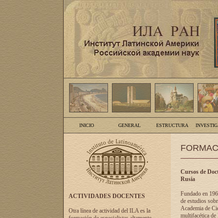
INICIO
GENERAL
ESTRUCTURA
INVESTI
FORMAC
Cursos de Doct
Rusia
Fundado en 1961
ACTIVIDADES DOCENTES
de estudios sobr
Academia de Cien
Otra línea de actividad del ILA es la
multifacética de