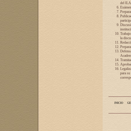
del ILA
Exámenes
Preparac
Publicac
particip
Discusió
instituc
Trabajo
la discu
Redacció
Preparac
Defensa 
Academia
Tramita
Aprobac
Legaliz
para su
correspo
INICIO
GE