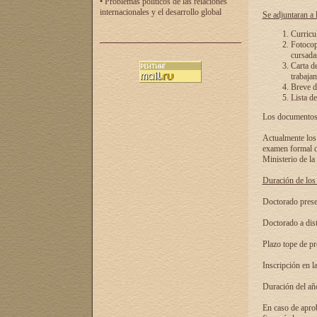
• Problemas políticos de las relaciones
internacionales y el desarrollo global
Se adjuntaran a l
Curricu
Fotocopi
cursadas
Carta d
trabajan
Breve de
Lista de
Los documentos 
Actualmente los 
examen formal de
Ministerio de la
Duración de los 
Doctorado presen
Doctorado a dist
Plazo tope de pr
Inscripción en la
Duración del añ
En caso de aprob