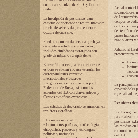
formación de especialistas altamente
cualificados a nivel de Ph.D. y Doctor
Actualmente el I
titular.
sociopolíticos, 
de Latinoamérica
La inscripción de postulantes para
tiempos se dedic
estudios de doctorado se realiza, mediante
de los sistemas p
prueba de selectividad, en septiembre -
de científicos d
octubre de cada año.
países latinoame
base bilateral y m
Puede concurrir toda persona que haya
completado estudios universitarios,
Adjunto al Insti
incluidos ciudadanos extranjeros con
presentar una te
grado de máster o su equivalente.
Economí
En este último caso, las condiciones de
Instituc
estudio se atienen a lo que estipulen los
naciona
correspondientes convenios
Problema
internacionales o acuerdos
intergubernamentales suscritos por la
La principal fin
Federación de Rusia, así como los
capacitándoles p
acuerdos del ILA con Universidades y
especialidad ele
Centros científicos extranjeros.
Requisitos de 
Los estudios de doctorado se enmarcan en
tres áreas científicas:
Pueden ingresar 
para realizar un 
• Economía mundial
postulantes extr
• Instituciones políticas, conflictología
los estudios en l
etnopolítica, procesos y tecnologías
economía o cienc
políticas y nacionales.
del ILA.