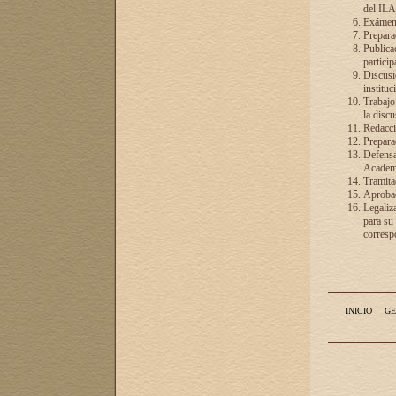
del ILA
Exámenes
Preparac
Publicac
particip
Discusió
instituc
Trabajo
la discu
Redacció
Preparac
Defensa 
Academia
Tramita
Aprobac
Legaliz
para su
correspo
INICIO
GE