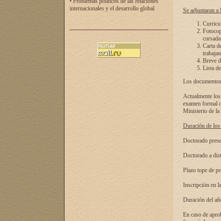
• Problemas políticos de las relaciones
internacionales y el desarrollo global
Se adjuntaran a l
Curricu
Fotocopi
cursadas
Carta d
trabajan
Breve de
Lista de
Los documentos 
Actualmente los 
examen formal de
Ministerio de la
Duración de los 
Doctorado presen
Doctorado a dist
Plazo tope de pr
Inscripción en la
Duración del añ
En caso de aprob