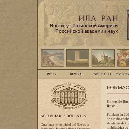
INICIO
GENERAL
ESTRUCTURA
INVESTI
FORMAC
Cursos de Doct
Rusia
Fundado en 1961
ACTIVIDADES DOCENTES
de estudios sobr
Academia de Cien
Otra línea de actividad del ILA es la
multifacética de