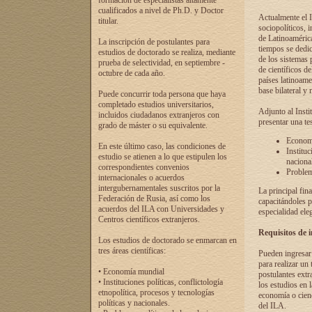
formación de especialistas altamente
cualificados a nivel de Ph.D. y Doctor
Actualmente el I
titular.
sociopolíticos, 
de Latinoamérica
La inscripción de postulantes para
tiempos se dedic
estudios de doctorado se realiza, mediante
de los sistemas p
prueba de selectividad, en septiembre -
de científicos d
octubre de cada año.
países latinoame
base bilateral y m
Puede concurrir toda persona que haya
completado estudios universitarios,
Adjunto al Insti
incluidos ciudadanos extranjeros con
presentar una te
grado de máster o su equivalente.
Economí
En este último caso, las condiciones de
Instituc
estudio se atienen a lo que estipulen los
naciona
correspondientes convenios
Problema
internacionales o acuerdos
intergubernamentales suscritos por la
La principal fin
Federación de Rusia, así como los
capacitándoles p
acuerdos del ILA con Universidades y
especialidad ele
Centros científicos extranjeros.
Requisitos de 
Los estudios de doctorado se enmarcan en
tres áreas científicas:
Pueden ingresar 
para realizar un 
• Economía mundial
postulantes extr
• Instituciones políticas, conflictología
los estudios en l
etnopolítica, procesos y tecnologías
economía o cienc
políticas y nacionales.
del ILA.