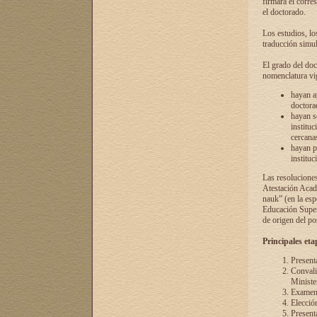
firmará el corre
el doctorado.
Los estudios, lo
traducción simul
El grado del doc
nomenclatura vi
hayan a
doctorad
hayan s
instituc
cercana
hayan p
instituc
Las resolucione
Atestación Acad
nauk” (en la esp
Educación Superi
de origen del po
Principales eta
Present
Convali
Ministe
Examen 
Elecció
Presenta