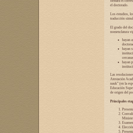
firmará el corre
el doctorado.
Los estudios, lo
traducción simul
El grado del doc
nomenclatura vi
hayan a
doctorad
hayan s
instituc
cercana
hayan p
instituc
Las resolucione
Atestación Acad
nauk” (en la esp
Educación Superi
de origen del po
Principales eta
Present
Convali
Ministe
Examen 
Elecció
Presenta