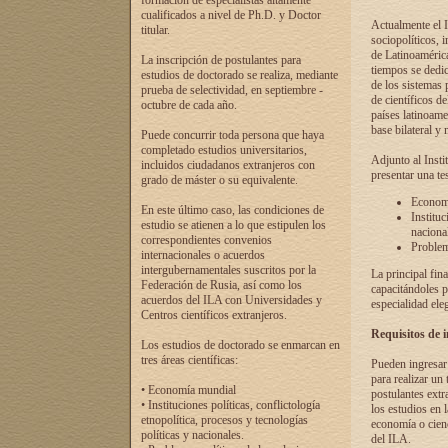
formación de especialistas altamente
cualificados a nivel de Ph.D. y Doctor
Actualmente el I
titular.
sociopolíticos, 
de Latinoamérica
La inscripción de postulantes para
tiempos se dedic
estudios de doctorado se realiza, mediante
de los sistemas p
prueba de selectividad, en septiembre -
de científicos d
octubre de cada año.
países latinoame
base bilateral y m
Puede concurrir toda persona que haya
completado estudios universitarios,
Adjunto al Insti
incluidos ciudadanos extranjeros con
presentar una te
grado de máster o su equivalente.
Economí
En este último caso, las condiciones de
Instituc
estudio se atienen a lo que estipulen los
naciona
correspondientes convenios
Problema
internacionales o acuerdos
intergubernamentales suscritos por la
La principal fin
Federación de Rusia, así como los
capacitándoles p
acuerdos del ILA con Universidades y
especialidad ele
Centros científicos extranjeros.
Requisitos de 
Los estudios de doctorado se enmarcan en
tres áreas científicas:
Pueden ingresar 
para realizar un 
• Economía mundial
postulantes extr
• Instituciones políticas, conflictología
los estudios en l
etnopolítica, procesos y tecnologías
economía o cienc
políticas y nacionales.
del ILA.