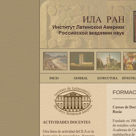
INICIO
GENERAL
ESTRUCTURA
INVESTI
FORMAC
Cursos de Doct
Rusia
Fundado en 1961
ACTIVIDADES DOCENTES
de estudios sobr
Academia de Cien
Otra línea de actividad del ILA es la
multifacética de