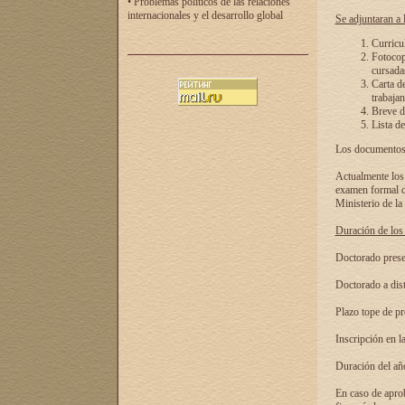
• Problemas políticos de las relaciones
internacionales y el desarrollo global
Se adjuntaran a l
Curricu
Fotocopi
cursadas
Carta d
trabajan
Breve de
Lista de
Los documentos 
Actualmente los 
examen formal de
Ministerio de la
Duración de los 
Doctorado presen
Doctorado a dist
Plazo tope de pr
Inscripción en la
Duración del añ
En caso de aprob