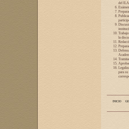
del ILA
Exámenes
Preparac
Publicac
particip
Discusió
instituc
Trabajo
la discu
Redacció
Preparac
Defensa 
Academia
Tramita
Aprobac
Legaliz
para su
correspo
INICIO
GE