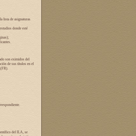
a lista de asignaturas
 estudios donde esté
ginas);
icantes.
ado son eximidos del
ión de sus títulos en el
 (FR).
rrespondiente.
entífico del ILA, se