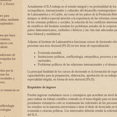
 altamente
.D. y Doctor
Actualmente el ILA trabaja en el estudio integral y en profundidad de lo
sociopolíticos, internacionales y culturales del desarrollo contemporáneo
de Latinoamérica y el Caribe, así como de los países de la Península Ibér
tes para
tiempos se dedica especial atención a la experiencia de las reformas estru
ealiza, mediante
de los sistemas políticos y sociales, la solución de los conflictos interest
 septiembre -
de científicos del Instituto estudian los problemas actuales de la coopera
países latinoamericanos, caribeños e ibéricos y las vías más adecuadas pa
base bilateral y multilateral.
ona que haya
sitarios,
Adjunto al Instituto de Latinoamérica funcionan cursos de doctorado ofre
anjeros con
presentar una tesis doctoral (Ph.D) en tres áreas de especialización:
alente.
Economía mundial,
ondiciones de
Instituciones políticas, conflictología, etnopolítica, procesos y te
 estipulen los
nacionales,
os
Problemas políticos de las relaciones internacionales y el desarro
itos por la
La principal finalidad de los cursos de doctorado es la formación de expe
como los
capacitándoles para la preparación, elaboración, aprobación de un trabajo
versidades y
especialidad elegida, en forma de tesis doctoral (Ph.D).
eros.
Requisitos de ingreso
 se enmarcan en
Pueden ingresar ciudadanos rusos y extranjeros que acrediten un nivel d
para realizar un trabajo científico centrado en el tema elegido para su tesis
postulantes extranjeros solo se examinaran las solicitudes de las persona
onflictología
los estudios en la maestría universitaria o tiene el título de licenciado en l
cnologías
economía o ciencias políticas. Los interesados deberán remitir la solicitu
del ILA.