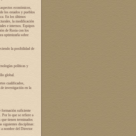
s aspectos económicos,
 de los estados y pueblos
ica. En los últimos
cturales, la modificación
atales e internos. Equipos
ción de Rusia con los
ra optimizarla sobre
ciendo la posibilidad de
cnologías políticas y
llo global.
rtos cualificados,
 de investigación en la
e formación suficiente
. Por lo que se refiere a
s que tienen terminados
as siguientes disciplinas:
d a nombre del Director