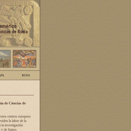
PA
RUSO
ia de Ciencias de
yores centros europeos
siden la labor de la
 la investigación
 y de futuro.