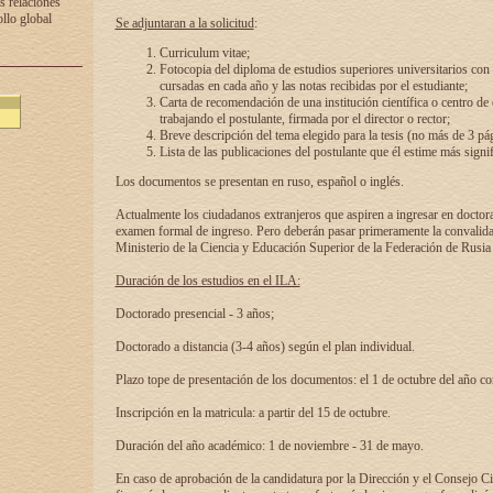
s relaciones
ollo global
Se adjuntaran a la solicitud
:
Curriculum vitae;
Fotocopia del diploma de estudios superiores universitarios con l
cursadas en cada año y las notas recibidas por el estudiante;
Carta de recomendación de una institución científica o centro de
trabajando el postulante, firmada por el director o rector;
Breve descripción del tema elegido para la tesis (no más de 3 pá
Lista de las publicaciones del postulante que él estime más signif
Los documentos se presentan en ruso, español o inglés.
Actualmente los ciudadanos extranjeros que aspiren a ingresar en doctor
examen formal de ingreso. Pero deberán pasar primeramente la convalidac
Ministerio de la Ciencia y Educación Superior de la Federación de Rusia
Duración de los estudios en el ILA:
Doctorado presencial - 3 años;
Doctorado a distancia (3-4 años) según el plan individual.
Plazo tope de presentación de los documentos: el 1 de octubre del año co
Inscripción en la matricula: a partir del 15 de octubre.
Duración del año académico: 1 de noviembre - 31 de mayo.
En caso de aprobación de la candidatura por la Dirección y el Consejo Ci