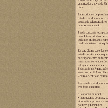
formación de especialistas
cualificados a nivel de Ph
titular.
La inscripción de postulan
estudios de doctorado se r
prueba de selectividad, en
octubre de cada año.
Puede concurrir toda pers
completado estudios univer
incluidos ciudadanos extr
grado de máster o su equiv
En este último caso, las c
estudio se atienen a lo que
correspondientes conveni
internacionales o acuerdos
intergubernamentales suscr
Federación de Rusia, así 
acuerdos del ILA con Uni
Centros científicos extranj
Los estudios de doctorado
tres áreas científicas:
• Economía mundial
• Instituciones políticas, c
etnopolítica, procesos y te
políticas y nacionales.