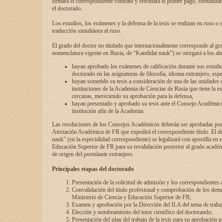
firmará el correspondiente contrato y efectuará el primer pago, formaliz
el doctorado.
Los estudios, los exámenes y la defensa de la tesis se realizan en ruso o 
traducción simultánea al ruso.
El grado del doctor no titulado que internacionalmente corresponde al gr
nomenclatura vigente en Rusia, de “Kandidat nauk”) se otorgará a los a
hayan aprobado los exámenes de calificación durante sus estudio
doctorado en las asignaturas de filosofía, idioma extranjero, espe
hayan sometido su tesis a consideración de una de las unidades 
instituciones de la Academia de Ciencias de Rusia que tiene la es
cercanas, mereciendo su aprobación para la defensa,
hayan presentado y aprobado su tesis ante el Consejo Académico
institución afín de la Academia.
Las resoluciones de los Consejos Académicos deberán ser aprobadas por
Atestación Académica de FR que expedirá el correspondiente título. El 
nauk” (en la especialidad correspondiente) se legalizará con apostilla en 
Educación Superior de FR para su revalidación posterior al grado académ
de origen del postulante extranjero.
Principales etapas del doctorado
Presentación de la solicitud de admisión y los correspondientes
Convalidación del título profesional y comprobación de los dem
Ministerio de Ciencia y Educación Superior de FR;
Examen y aprobación por la Dirección del ILA del tema de trabaj
Elección y nombramiento del tutor científico del doctorando;
Presentación del plan del trabajo de la tesis para su aprobación 