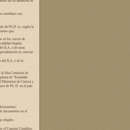
ándose así su admisión en
en castellano con
ado de Ph.D. (o, según la
lumnos que:
s en los cursos de
cialidad elegida,
del ILA, o de otras
pecialización en ciencias
 del ILA, o de la
 la Alta Comisión de
diploma de “Kandidat
el Ministerio de Ciencia y
ico de Ph. D. en el país
 documentos;
ás documentos en el
o elegido;
por el Consejo Científico