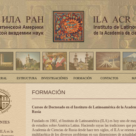
ERAL
ESTRUCTURA
INVESTIGACIÓNES
FORMACIÓN
CONTACTOS
MA
FORMACIÓN
Cursos de Doctorado en el Instituto de Latinoamérica de la Academ
Rusia
Fundado en 1961, el Instituto de Latinoamérica (ILA) es hoy uno de ma
ENTES
de estudios sobre América Latina. Haciendo suyas las tradiciones que pre
Academia de Ciencias de Rusia desde hace tres siglos, el ILA se orienta a
 ILA es la
multifacética de los diversos problemas en sus dimensiones de actualidad