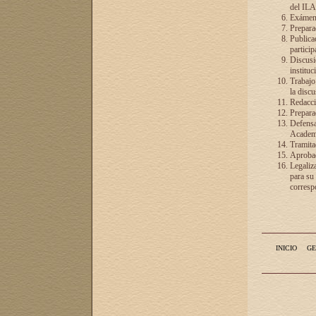
del ILA
Exámenes
Preparac
Publicac
particip
Discusió
instituc
Trabajo
la discu
Redacció
Preparac
Defensa 
Academia
Tramita
Aprobac
Legaliz
para su
correspo
INICIO
GE