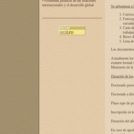
• Problemas políticos de las relaciones
internacionales y el desarrollo global
Se adjuntaran a l
Curricu
Fotocopi
cursadas
Carta d
trabajan
Breve de
Lista de
Los documentos 
Actualmente los 
examen formal de
Ministerio de la
Duración de los 
Doctorado presen
Doctorado a dist
Plazo tope de pr
Inscripción en la
Duración del añ
En caso de aprob