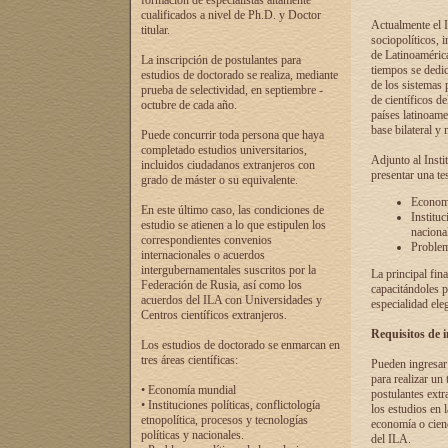
formación de especialistas altamente
cualificados a nivel de Ph.D. y Doctor
Actualmente el I
titular.
sociopolíticos, 
de Latinoamérica
La inscripción de postulantes para
tiempos se dedic
estudios de doctorado se realiza, mediante
de los sistemas p
prueba de selectividad, en septiembre -
de científicos d
octubre de cada año.
países latinoame
base bilateral y m
Puede concurrir toda persona que haya
completado estudios universitarios,
Adjunto al Insti
incluidos ciudadanos extranjeros con
presentar una te
grado de máster o su equivalente.
Economí
En este último caso, las condiciones de
Instituc
estudio se atienen a lo que estipulen los
naciona
correspondientes convenios
Problema
internacionales o acuerdos
intergubernamentales suscritos por la
La principal fin
Federación de Rusia, así como los
capacitándoles p
acuerdos del ILA con Universidades y
especialidad ele
Centros científicos extranjeros.
Requisitos de 
Los estudios de doctorado se enmarcan en
tres áreas científicas:
Pueden ingresar 
para realizar un 
• Economía mundial
postulantes extr
• Instituciones políticas, conflictología
los estudios en l
etnopolítica, procesos y tecnologías
economía o cienc
políticas y nacionales.
del ILA.