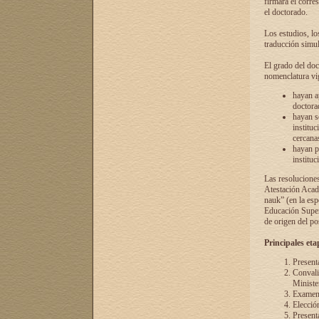
firmará el corre
el doctorado.
Los estudios, lo
traducción simul
El grado del doc
nomenclatura vi
hayan a
doctorad
hayan s
instituc
cercana
hayan p
instituc
Las resolucione
Atestación Acad
nauk” (en la esp
Educación Superi
de origen del po
Principales eta
Present
Convali
Ministe
Examen 
Elecció
Presenta