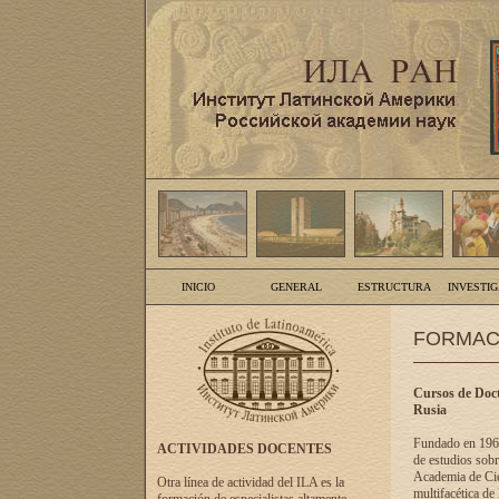
INICIO
GENERAL
ESTRUCTURA
INVESTI
FORMAC
Cursos de Doct
Rusia
Fundado en 1961
ACTIVIDADES DOCENTES
de estudios sobr
Academia de Cien
Otra línea de actividad del ILA es la
multifacética de