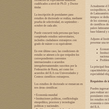
formación de especialistas altamente
cualificados a nivel de Ph.D. y Doctor
Actualmente el I
titular.
sociopolíticos, 
de Latinoamérica
La inscripción de postulantes para
tiempos se dedic
estudios de doctorado se realiza, mediante
de los sistemas p
prueba de selectividad, en septiembre -
de científicos d
octubre de cada año.
países latinoame
base bilateral y m
Puede concurrir toda persona que haya
completado estudios universitarios,
Adjunto al Insti
incluidos ciudadanos extranjeros con
presentar una te
grado de máster o su equivalente.
Economí
En este último caso, las condiciones de
Instituc
estudio se atienen a lo que estipulen los
naciona
correspondientes convenios
Problema
internacionales o acuerdos
intergubernamentales suscritos por la
La principal fin
Federación de Rusia, así como los
capacitándoles p
acuerdos del ILA con Universidades y
especialidad ele
Centros científicos extranjeros.
Requisitos de 
Los estudios de doctorado se enmarcan en
tres áreas científicas:
Pueden ingresar 
para realizar un 
• Economía mundial
postulantes extr
• Instituciones políticas, conflictología
los estudios en l
etnopolítica, procesos y tecnologías
economía o cienc
políticas y nacionales.
del ILA.