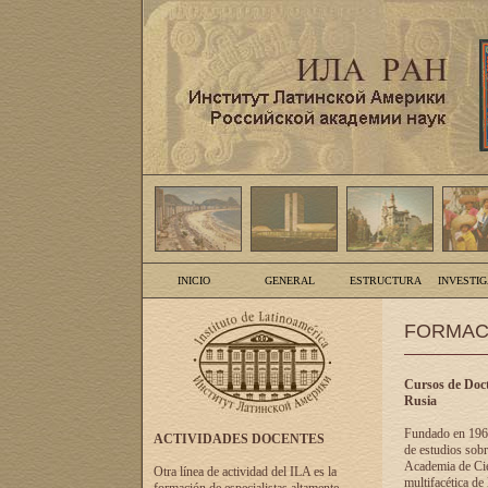
INICIO
GENERAL
ESTRUCTURA
INVESTI
FORMAC
Cursos de Doct
Rusia
Fundado en 1961
ACTIVIDADES DOCENTES
de estudios sobr
Academia de Cien
Otra línea de actividad del ILA es la
multifacética de