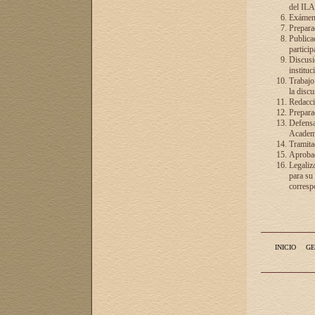
del ILA
Exámenes
Preparac
Publicac
particip
Discusió
instituc
Trabajo
la discu
Redacció
Preparac
Defensa 
Academia
Tramita
Aprobac
Legaliz
para su
correspo
INICIO
GE