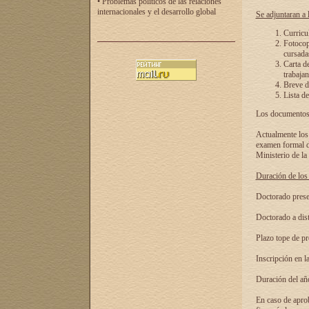
• Problemas políticos de las relaciones
internacionales y el desarrollo global
Se adjuntaran a l
Curricu
Fotocopi
cursadas
Carta d
trabajan
Breve de
Lista de
Los documentos 
Actualmente los 
examen formal de
Ministerio de la
Duración de los 
Doctorado presen
Doctorado a dist
Plazo tope de pr
Inscripción en la
Duración del añ
En caso de aprob