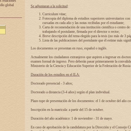
s relaciones
ollo global
Se adjuntaran a la solicitud
:
Curriculum vitae;
Fotocopia del diploma de estudios superiores universitarios con l
cursadas en cada año y las notas recibidas por el estudiante;
Carta de recomendación de una institución científica o centro de
trabajando el postulante, firmada por el director o rector;
Breve descripción del tema elegido para la tesis (no más de 3 pá
Lista de las publicaciones del postulante que él estime más signif
Los documentos se presentan en ruso, español o inglés.
Actualmente los ciudadanos extranjeros que aspiren a ingresar en doctor
examen formal de ingreso. Pero deberán pasar primeramente la convalidac
Ministerio de la Ciencia y Educación Superior de la Federación de Rusia
Duración de los estudios en el ILA:
Doctorado presencial - 3 años;
Doctorado a distancia (3-4 años) según el plan individual.
Plazo tope de presentación de los documentos: el 1 de octubre del año co
Inscripción en la matricula: a partir del 15 de octubre.
Duración del año académico: 1 de noviembre - 31 de mayo.
En caso de aprobación de la candidatura por la Dirección y el Consejo Ci