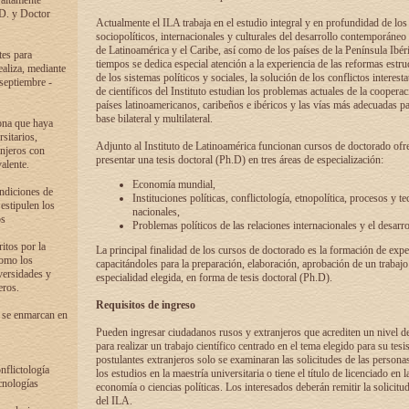
 altamente
.D. y Doctor
Actualmente el ILA trabaja en el estudio integral y en profundidad de lo
sociopolíticos, internacionales y culturales del desarrollo contemporáneo
de Latinoamérica y el Caribe, así como de los países de la Península Ibér
tes para
tiempos se dedica especial atención a la experiencia de las reformas estru
ealiza, mediante
de los sistemas políticos y sociales, la solución de los conflictos interest
 septiembre -
de científicos del Instituto estudian los problemas actuales de la coopera
países latinoamericanos, caribeños e ibéricos y las vías más adecuadas pa
base bilateral y multilateral.
ona que haya
sitarios,
Adjunto al Instituto de Latinoamérica funcionan cursos de doctorado ofre
anjeros con
presentar una tesis doctoral (Ph.D) en tres áreas de especialización:
alente.
Economía mundial,
ondiciones de
Instituciones políticas, conflictología, etnopolítica, procesos y te
 estipulen los
nacionales,
os
Problemas políticos de las relaciones internacionales y el desarro
itos por la
La principal finalidad de los cursos de doctorado es la formación de expe
como los
capacitándoles para la preparación, elaboración, aprobación de un trabajo
versidades y
especialidad elegida, en forma de tesis doctoral (Ph.D).
eros.
Requisitos de ingreso
 se enmarcan en
Pueden ingresar ciudadanos rusos y extranjeros que acrediten un nivel d
para realizar un trabajo científico centrado en el tema elegido para su tesis
postulantes extranjeros solo se examinaran las solicitudes de las persona
onflictología
los estudios en la maestría universitaria o tiene el título de licenciado en l
cnologías
economía o ciencias políticas. Los interesados deberán remitir la solicitu
del ILA.