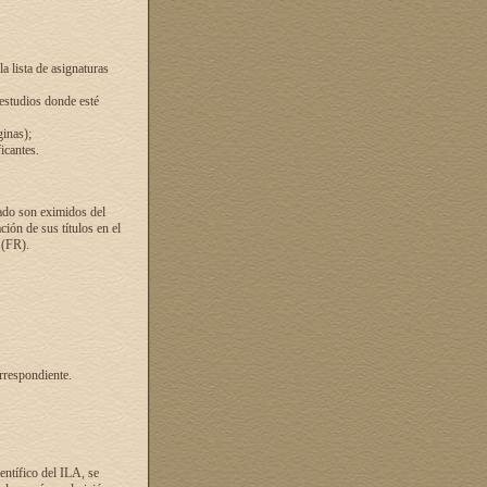
a lista de asignaturas
 estudios donde esté
ginas);
icantes.
ado son eximidos del
ión de sus títulos en el
 (FR).
rrespondiente.
entífico del ILA, se