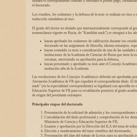
firmará el correspondiente contrato y efectuará el primer pago, formaliz
el doctorado.
Los estudios, los exámenes y la defensa de la tesis se realizan en ruso o 
traducción simultánea al ruso.
El grado del doctor no titulado que internacionalmente corresponde al gr
nomenclatura vigente en Rusia, de “Kandidat nauk”) se otorgará a los a
hayan aprobado los exámenes de calificación durante sus estudio
doctorado en las asignaturas de filosofía, idioma extranjero, espe
hayan sometido su tesis a consideración de una de las unidades 
instituciones de la Academia de Ciencias de Rusia que tiene la es
cercanas, mereciendo su aprobación para la defensa,
hayan presentado y aprobado su tesis ante el Consejo Académico
institución afín de la Academia.
Las resoluciones de los Consejos Académicos deberán ser aprobadas por
Atestación Académica de FR que expedirá el correspondiente título. El 
nauk” (en la especialidad correspondiente) se legalizará con apostilla en 
Educación Superior de FR para su revalidación posterior al grado académ
de origen del postulante extranjero.
Principales etapas del doctorado
Presentación de la solicitud de admisión y los correspondientes
Convalidación del título profesional y comprobación de los dem
Ministerio de Ciencia y Educación Superior de FR;
Examen y aprobación por la Dirección del ILA del tema de trabaj
Elección y nombramiento del tutor científico del doctorando;
Presentación del plan del trabajo de la tesis para su aprobación 