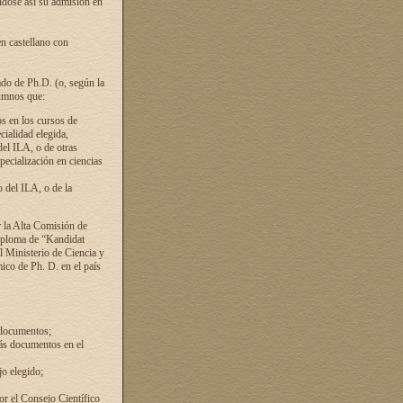
ándose así su admisión en
en castellano con
ado de Ph.D. (o, según la
lumnos que:
s en los cursos de
cialidad elegida,
del ILA, o de otras
pecialización en ciencias
 del ILA, o de la
 la Alta Comisión de
diploma de “Kandidat
el Ministerio de Ciencia y
ico de Ph. D. en el país
 documentos;
ás documentos en el
o elegido;
por el Consejo Científico