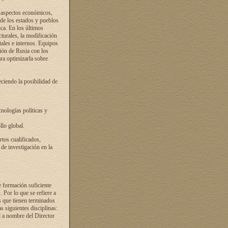
s aspectos económicos,
 de los estados y pueblos
ica. En los últimos
cturales, la modificación
atales e internos. Equipos
ción de Rusia con los
ra optimizarla sobre
ciendo la posibilidad de
cnologías políticas y
llo global.
rtos cualificados,
 de investigación en la
e formación suficiente
. Por lo que se refiere a
s que tienen terminados
as siguientes disciplinas:
d a nombre del Director