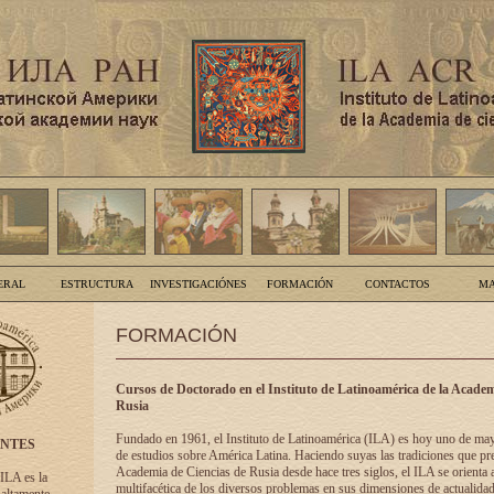
ERAL
ESTRUCTURA
INVESTIGACIÓNES
FORMACIÓN
CONTACTOS
MA
FORMACIÓN
Cursos de Doctorado en el Instituto de Latinoamérica de la Academ
Rusia
Fundado en 1961, el Instituto de Latinoamérica (ILA) es hoy uno de ma
ENTES
de estudios sobre América Latina. Haciendo suyas las tradiciones que pre
Academia de Ciencias de Rusia desde hace tres siglos, el ILA se orienta a
 ILA es la
multifacética de los diversos problemas en sus dimensiones de actualidad