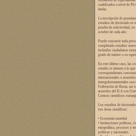
formación de especialistas
cualificados a nivel de Ph
titular.
La inscripción de postulan
estudios de doctorado se r
prueba de selectividad, en
octubre de cada año.
Puede concurrir toda pers
completado estudios univer
incluidos ciudadanos extr
grado de máster o su equiv
En este último caso, las c
estudio se atienen a lo que
correspondientes conveni
internacionales o acuerdos
intergubernamentales suscr
Federación de Rusia, así 
acuerdos del ILA con Uni
Centros científicos extranj
Los estudios de doctorado
tres áreas científicas:
• Economía mundial
• Instituciones políticas, c
etnopolítica, procesos y te
políticas y nacionales.