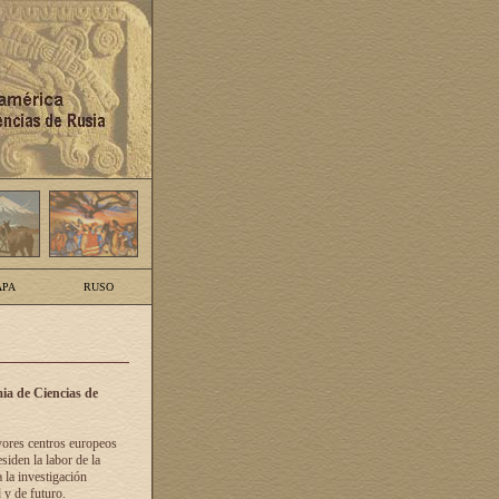
PA
RUSO
ia de Ciencias de
yores centros europeos
siden la labor de la
 la investigación
 y de futuro.