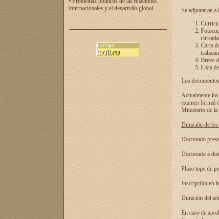
• Problemas políticos de las relaciones
internacionales y el desarrollo global
Se adjuntaran a l
Curricu
Fotocopi
cursadas
Carta d
trabajan
Breve de
Lista de
Los documentos 
Actualmente los 
examen formal de
Ministerio de la
Duración de los 
Doctorado presen
Doctorado a dist
Plazo tope de pr
Inscripción en la
Duración del añ
En caso de aprob