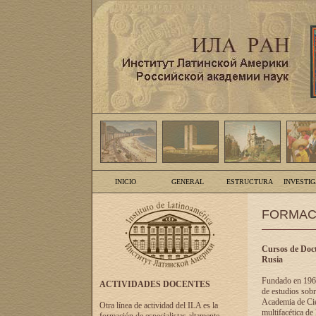
INICIO
GENERAL
ESTRUCTURA
INVESTI
FORMAC
Cursos de Doct
Rusia
Fundado en 1961
ACTIVIDADES DOCENTES
de estudios sobr
Academia de Cien
Otra línea de actividad del ILA es la
multifacética de