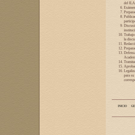
del ILA
Exámenes
Preparac
Publicac
particip
Discusió
instituc
Trabajo
la discu
Redacció
Preparac
Defensa 
Academia
Tramita
Aprobac
Legaliz
para su
correspo
INICIO
GE