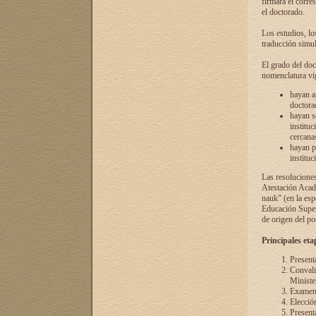
firmará el corre
el doctorado.
Los estudios, lo
traducción simul
El grado del doc
nomenclatura vi
hayan a
doctorad
hayan s
instituc
cercana
hayan p
instituc
Las resolucione
Atestación Acad
nauk” (en la esp
Educación Superi
de origen del po
Principales eta
Present
Convali
Ministe
Examen 
Elecció
Presenta