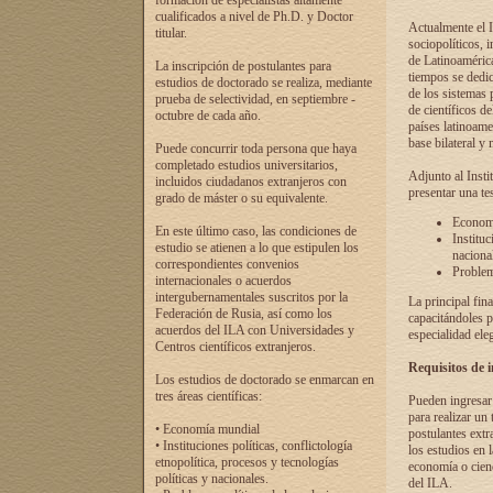
formación de especialistas altamente
cualificados a nivel de Ph.D. y Doctor
Actualmente el I
titular.
sociopolíticos, 
de Latinoamérica
La inscripción de postulantes para
tiempos se dedic
estudios de doctorado se realiza, mediante
de los sistemas p
prueba de selectividad, en septiembre -
de científicos d
octubre de cada año.
países latinoame
base bilateral y m
Puede concurrir toda persona que haya
completado estudios universitarios,
Adjunto al Insti
incluidos ciudadanos extranjeros con
presentar una te
grado de máster o su equivalente.
Economí
En este último caso, las condiciones de
Instituc
estudio se atienen a lo que estipulen los
naciona
correspondientes convenios
Problema
internacionales o acuerdos
intergubernamentales suscritos por la
La principal fin
Federación de Rusia, así como los
capacitándoles p
acuerdos del ILA con Universidades y
especialidad ele
Centros científicos extranjeros.
Requisitos de 
Los estudios de doctorado se enmarcan en
tres áreas científicas:
Pueden ingresar 
para realizar un 
• Economía mundial
postulantes extr
• Instituciones políticas, conflictología
los estudios en l
etnopolítica, procesos y tecnologías
economía o cienc
políticas y nacionales.
del ILA.