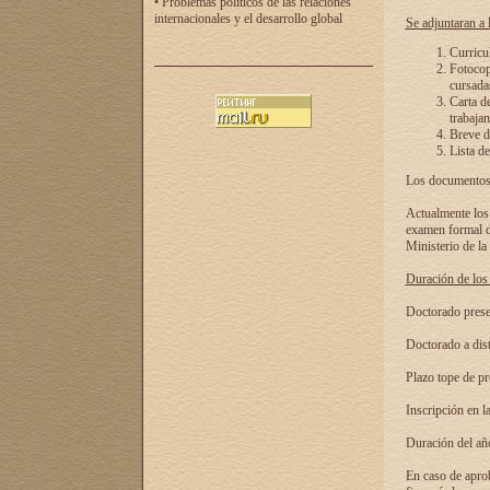
• Problemas políticos de las relaciones
internacionales y el desarrollo global
Se adjuntaran a l
Curricu
Fotocopi
cursadas
Carta d
trabajan
Breve de
Lista de
Los documentos 
Actualmente los 
examen formal de
Ministerio de la
Duración de los 
Doctorado presen
Doctorado a dist
Plazo tope de pr
Inscripción en la
Duración del añ
En caso de aprob