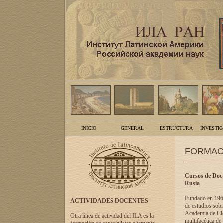
INICIO
GENERAL
ESTRUCTURA
INVESTI
FORMAC
Cursos de Doct
Rusia
Fundado en 1961
ACTIVIDADES DOCENTES
de estudios sobr
Academia de Cien
Otra línea de actividad del ILA es la
multifacética de