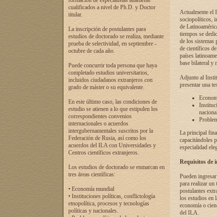
formación de especialistas altamente
cualificados a nivel de Ph.D. y Doctor
Actualmente el I
titular.
sociopolíticos, 
de Latinoamérica
La inscripción de postulantes para
tiempos se dedic
estudios de doctorado se realiza, mediante
de los sistemas p
prueba de selectividad, en septiembre -
de científicos d
octubre de cada año.
países latinoame
base bilateral y m
Puede concurrir toda persona que haya
completado estudios universitarios,
Adjunto al Insti
incluidos ciudadanos extranjeros con
presentar una te
grado de máster o su equivalente.
Economí
En este último caso, las condiciones de
Instituc
estudio se atienen a lo que estipulen los
naciona
correspondientes convenios
Problema
internacionales o acuerdos
intergubernamentales suscritos por la
La principal fin
Federación de Rusia, así como los
capacitándoles p
acuerdos del ILA con Universidades y
especialidad ele
Centros científicos extranjeros.
Requisitos de 
Los estudios de doctorado se enmarcan en
tres áreas científicas:
Pueden ingresar 
para realizar un 
• Economía mundial
postulantes extr
• Instituciones políticas, conflictología
los estudios en l
etnopolítica, procesos y tecnologías
economía o cienc
políticas y nacionales.
del ILA.