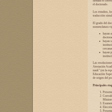
firmará el corre
el doctorado.
Los estudios, lo
traducción simul
El grado del doc
nomenclatura vi
hayan a
doctorad
hayan s
instituc
cercana
hayan p
instituc
Las resolucione
Atestación Acad
nauk” (en la esp
Educación Superi
de origen del po
Principales eta
Present
Convali
Ministe
Examen 
Elecció
Presenta