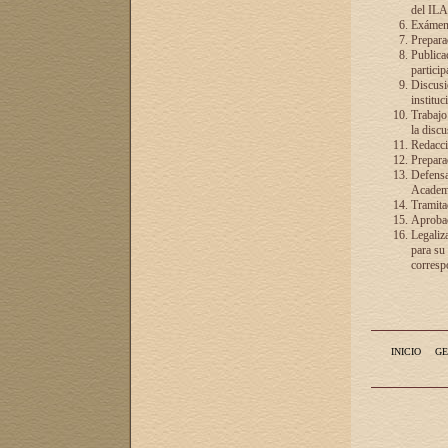
del ILA
Exámenes
Preparac
Publicac
particip
Discusió
instituc
Trabajo
la discu
Redacció
Preparac
Defensa 
Academia
Tramita
Aprobac
Legaliz
para su
correspo
INICIO
GE