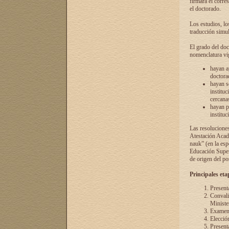
firmará el corre
el doctorado.
Los estudios, lo
traducción simul
El grado del doc
nomenclatura vi
hayan a
doctorad
hayan s
instituc
cercana
hayan p
instituc
Las resolucione
Atestación Acad
nauk” (en la esp
Educación Superi
de origen del po
Principales eta
Present
Convali
Ministe
Examen 
Elecció
Presenta