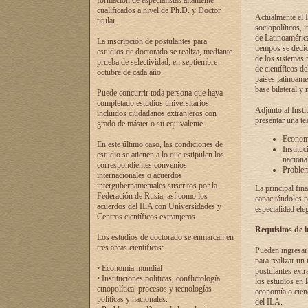
formación de especialistas altamente
cualificados a nivel de Ph.D. y Doctor
Actualmente el I
titular.
sociopolíticos, 
de Latinoamérica
La inscripción de postulantes para
tiempos se dedic
estudios de doctorado se realiza, mediante
de los sistemas p
prueba de selectividad, en septiembre -
de científicos d
octubre de cada año.
países latinoame
base bilateral y m
Puede concurrir toda persona que haya
completado estudios universitarios,
Adjunto al Insti
incluidos ciudadanos extranjeros con
presentar una te
grado de máster o su equivalente.
Economí
En este último caso, las condiciones de
Instituc
estudio se atienen a lo que estipulen los
naciona
correspondientes convenios
Problema
internacionales o acuerdos
intergubernamentales suscritos por la
La principal fin
Federación de Rusia, así como los
capacitándoles p
acuerdos del ILA con Universidades y
especialidad ele
Centros científicos extranjeros.
Requisitos de 
Los estudios de doctorado se enmarcan en
tres áreas científicas:
Pueden ingresar 
para realizar un 
• Economía mundial
postulantes extr
• Instituciones políticas, conflictología
los estudios en l
etnopolítica, procesos y tecnologías
economía o cienc
políticas y nacionales.
del ILA.