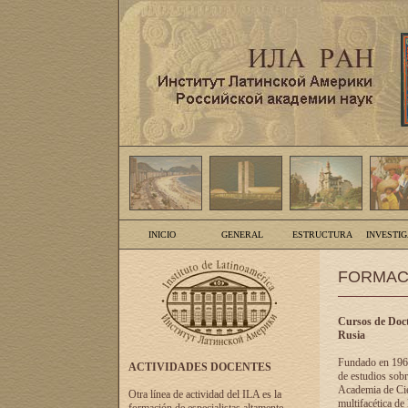
INICIO
GENERAL
ESTRUCTURA
INVESTI
FORMAC
Cursos de Doct
Rusia
Fundado en 1961
ACTIVIDADES DOCENTES
de estudios sobr
Academia de Cien
Otra línea de actividad del ILA es la
multifacética de