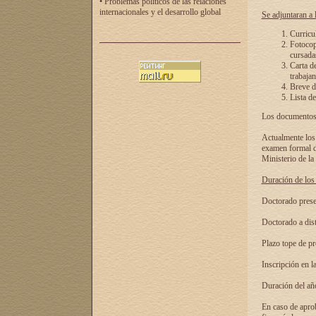
• Problemas políticos de las relaciones
internacionales y el desarrollo global
Se adjuntaran a l
Curricu
Fotocopi
cursadas
Carta d
trabajan
Breve de
Lista de
Los documentos 
Actualmente los 
examen formal de
Ministerio de la
Duración de los 
Doctorado presen
Doctorado a dist
Plazo tope de pr
Inscripción en la
Duración del añ
En caso de aprob