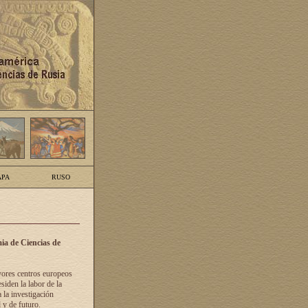
PA
RUSO
ia de Ciencias de
yores centros europeos
siden la labor de la
 la investigación
 y de futuro.