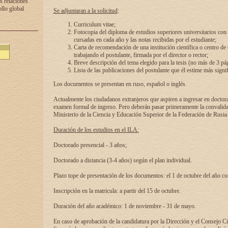
s relaciones
ollo global
Se adjuntaran a la solicitud
:
Curriculum vitae;
Fotocopia del diploma de estudios superiores universitarios con l
cursadas en cada año y las notas recibidas por el estudiante;
Carta de recomendación de una institución científica o centro de
trabajando el postulante, firmada por el director o rector;
Breve descripción del tema elegido para la tesis (no más de 3 pá
Lista de las publicaciones del postulante que él estime más signif
Los documentos se presentan en ruso, español o inglés.
Actualmente los ciudadanos extranjeros que aspiren a ingresar en doctor
examen formal de ingreso. Pero deberán pasar primeramente la convalidac
Ministerio de la Ciencia y Educación Superior de la Federación de Rusia
Duración de los estudios en el ILA:
Doctorado presencial - 3 años;
Doctorado a distancia (3-4 años) según el plan individual.
Plazo tope de presentación de los documentos: el 1 de octubre del año co
Inscripción en la matricula: a partir del 15 de octubre.
Duración del año académico: 1 de noviembre - 31 de mayo.
En caso de aprobación de la candidatura por la Dirección y el Consejo Ci