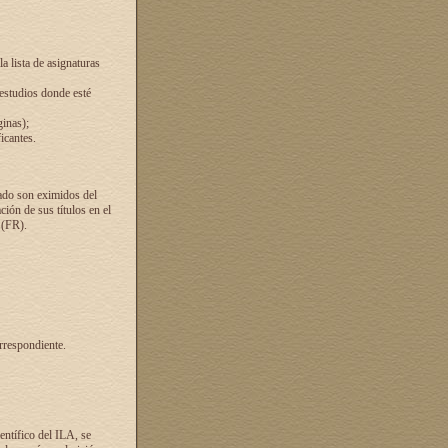
a lista de asignaturas
 estudios donde esté
ginas);
icantes.
ado son eximidos del
ión de sus títulos en el
 (FR).
rrespondiente.
entífico del ILA, se