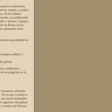
s aspectos económicos,
 de los estados y pueblos
ica. En los últimos
cturales, la modificación
atales e internos. Equipos
ción de Rusia con los
ra optimizarla sobre
ciendo la posibilidad de
cnologías políticas y
llo global.
rtos cualificados,
 de investigación en la
e formación suficiente
. Por lo que se refiere a
s que tienen terminados
as siguientes disciplinas:
d a nombre del Director