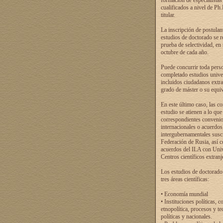
formación de especialistas
cualificados a nivel de Ph
titular.
La inscripción de postulan
estudios de doctorado se r
prueba de selectividad, en
octubre de cada año.
Puede concurrir toda pers
completado estudios univer
incluidos ciudadanos extr
grado de máster o su equiv
En este último caso, las c
estudio se atienen a lo que
correspondientes conveni
internacionales o acuerdos
intergubernamentales suscr
Federación de Rusia, así 
acuerdos del ILA con Uni
Centros científicos extranj
Los estudios de doctorado
tres áreas científicas:
• Economía mundial
• Instituciones políticas, c
etnopolítica, procesos y te
políticas y nacionales.