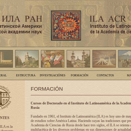
ERAL
ESTRUCTURA
INVESTIGACIÓNES
FORMACIÓN
CONTACTOS
MA
FORMACIÓN
Cursos de Doctorado en el Instituto de Latinoamérica de la Academ
Rusia
Fundado en 1961, el Instituto de Latinoamérica (ILA) es hoy uno de ma
ENTES
de estudios sobre América Latina. Haciendo suyas las tradiciones que pre
Academia de Ciencias de Rusia desde hace tres siglos, el ILA se orienta a
 ILA es la
multifacética de los diversos problemas en sus dimensiones de actualidad