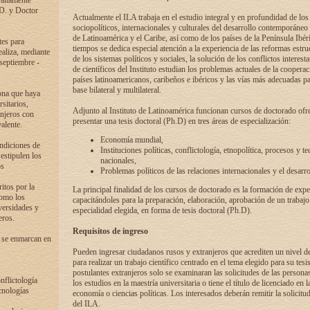
 altamente
.D. y Doctor
Actualmente el ILA trabaja en el estudio integral y en profundidad de lo
sociopolíticos, internacionales y culturales del desarrollo contemporáneo
de Latinoamérica y el Caribe, así como de los países de la Península Ibér
tes para
tiempos se dedica especial atención a la experiencia de las reformas estru
ealiza, mediante
de los sistemas políticos y sociales, la solución de los conflictos interest
 septiembre -
de científicos del Instituto estudian los problemas actuales de la coopera
países latinoamericanos, caribeños e ibéricos y las vías más adecuadas pa
base bilateral y multilateral.
ona que haya
sitarios,
Adjunto al Instituto de Latinoamérica funcionan cursos de doctorado ofre
anjeros con
presentar una tesis doctoral (Ph.D) en tres áreas de especialización:
alente.
Economía mundial,
ondiciones de
Instituciones políticas, conflictología, etnopolítica, procesos y te
 estipulen los
nacionales,
os
Problemas políticos de las relaciones internacionales y el desarro
itos por la
La principal finalidad de los cursos de doctorado es la formación de expe
como los
capacitándoles para la preparación, elaboración, aprobación de un trabajo
versidades y
especialidad elegida, en forma de tesis doctoral (Ph.D).
eros.
Requisitos de ingreso
 se enmarcan en
Pueden ingresar ciudadanos rusos y extranjeros que acrediten un nivel d
para realizar un trabajo científico centrado en el tema elegido para su tesis
postulantes extranjeros solo se examinaran las solicitudes de las persona
onflictología
los estudios en la maestría universitaria o tiene el título de licenciado en l
cnologías
economía o ciencias políticas. Los interesados deberán remitir la solicitu
del ILA.