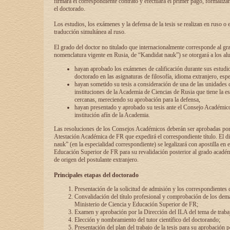
firmará el correspondiente contrato y efectuará el primer pago, formaliz
el doctorado.
Los estudios, los exámenes y la defensa de la tesis se realizan en ruso o 
traducción simultánea al ruso.
El grado del doctor no titulado que internacionalmente corresponde al gr
nomenclatura vigente en Rusia, de “Kandidat nauk”) se otorgará a los a
hayan aprobado los exámenes de calificación durante sus estudio
doctorado en las asignaturas de filosofía, idioma extranjero, espe
hayan sometido su tesis a consideración de una de las unidades 
instituciones de la Academia de Ciencias de Rusia que tiene la es
cercanas, mereciendo su aprobación para la defensa,
hayan presentado y aprobado su tesis ante el Consejo Académico
institución afín de la Academia.
Las resoluciones de los Consejos Académicos deberán ser aprobadas por
Atestación Académica de FR que expedirá el correspondiente título. El 
nauk” (en la especialidad correspondiente) se legalizará con apostilla en 
Educación Superior de FR para su revalidación posterior al grado académ
de origen del postulante extranjero.
Principales etapas del doctorado
Presentación de la solicitud de admisión y los correspondientes
Convalidación del título profesional y comprobación de los dem
Ministerio de Ciencia y Educación Superior de FR;
Examen y aprobación por la Dirección del ILA del tema de trabaj
Elección y nombramiento del tutor científico del doctorando;
Presentación del plan del trabajo de la tesis para su aprobación 