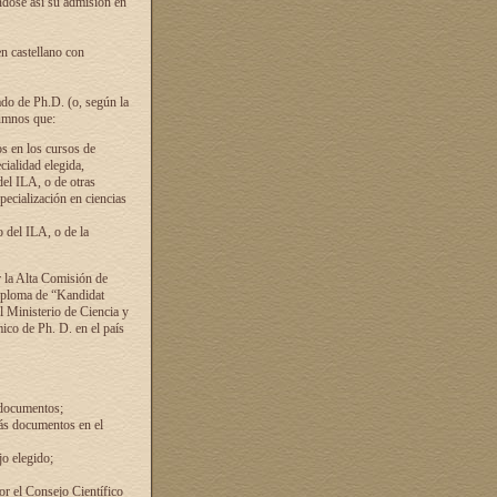
ándose así su admisión en
en castellano con
ado de Ph.D. (o, según la
lumnos que:
s en los cursos de
cialidad elegida,
del ILA, o de otras
pecialización en ciencias
 del ILA, o de la
 la Alta Comisión de
diploma de “Kandidat
el Ministerio de Ciencia y
ico de Ph. D. en el país
 documentos;
ás documentos en el
o elegido;
por el Consejo Científico