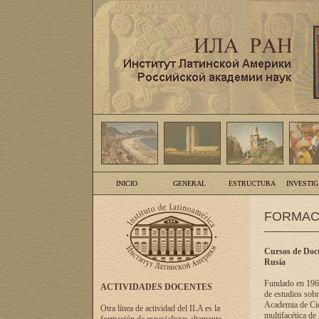
INICIO
GENERAL
ESTRUCTURA
INVESTI
FORMAC
Cursos de Doct
Rusia
Fundado en 1961
ACTIVIDADES DOCENTES
de estudios sobr
Academia de Cien
Otra línea de actividad del ILA es la
multifacética de