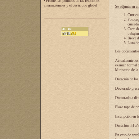
• Problemas políticos de las relaciones
internacionales y el desarrollo global
Se adjuntaran a l
Curricu
Fotocopi
cursadas
Carta d
trabajan
Breve de
Lista de
Los documentos 
Actualmente los 
examen formal de
Ministerio de la
Duración de los 
Doctorado presen
Doctorado a dist
Plazo tope de pr
Inscripción en la
Duración del añ
En caso de aprob