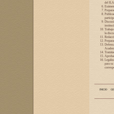
del ILA
Exámenes
Preparac
Publicac
particip
Discusió
instituc
Trabajo
la discu
Redacció
Preparac
Defensa 
Academia
Tramita
Aprobac
Legaliz
para su
correspo
INICIO
GE