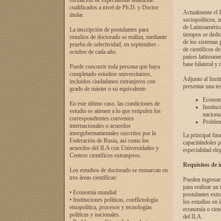
formación de especialistas altamente
cualificados a nivel de Ph.D. y Doctor
Actualmente el I
titular.
sociopolíticos, 
de Latinoamérica
La inscripción de postulantes para
tiempos se dedic
estudios de doctorado se realiza, mediante
de los sistemas p
prueba de selectividad, en septiembre -
de científicos d
octubre de cada año.
países latinoame
base bilateral y m
Puede concurrir toda persona que haya
completado estudios universitarios,
Adjunto al Insti
incluidos ciudadanos extranjeros con
presentar una te
grado de máster o su equivalente.
Economí
En este último caso, las condiciones de
Instituc
estudio se atienen a lo que estipulen los
naciona
correspondientes convenios
Problema
internacionales o acuerdos
intergubernamentales suscritos por la
La principal fin
Federación de Rusia, así como los
capacitándoles p
acuerdos del ILA con Universidades y
especialidad ele
Centros científicos extranjeros.
Requisitos de 
Los estudios de doctorado se enmarcan en
tres áreas científicas:
Pueden ingresar 
para realizar un 
• Economía mundial
postulantes extr
• Instituciones políticas, conflictología
los estudios en l
etnopolítica, procesos y tecnologías
economía o cienc
políticas y nacionales.
del ILA.