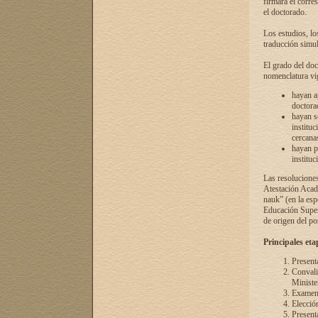
firmará el corre
el doctorado.
Los estudios, lo
traducción simul
El grado del doc
nomenclatura vi
hayan a
doctorad
hayan s
instituc
cercana
hayan p
instituc
Las resolucione
Atestación Acad
nauk” (en la esp
Educación Superi
de origen del po
Principales eta
Present
Convali
Ministe
Examen 
Elecció
Presenta