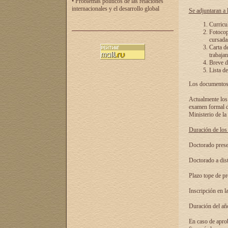
• Problemas políticos de las relaciones
internacionales y el desarrollo global
Se adjuntaran a l
Curricu
Fotocopi
cursadas
Carta d
trabajan
Breve de
Lista de
Los documentos 
Actualmente los 
examen formal de
Ministerio de la
Duración de los 
Doctorado presen
Doctorado a dist
Plazo tope de pr
Inscripción en la
Duración del añ
En caso de aprob