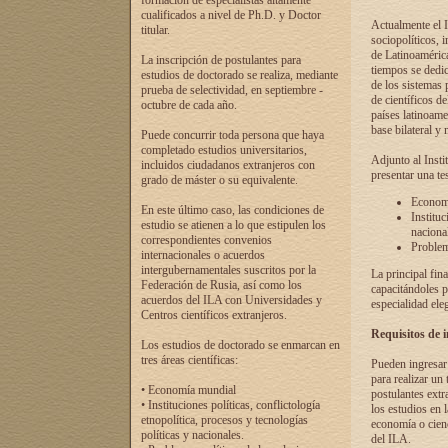
formación de especialistas altamente
cualificados a nivel de Ph.D. y Doctor
Actualmente el I
titular.
sociopolíticos, 
de Latinoamérica
La inscripción de postulantes para
tiempos se dedic
estudios de doctorado se realiza, mediante
de los sistemas p
prueba de selectividad, en septiembre -
de científicos d
octubre de cada año.
países latinoame
base bilateral y m
Puede concurrir toda persona que haya
completado estudios universitarios,
Adjunto al Insti
incluidos ciudadanos extranjeros con
presentar una te
grado de máster o su equivalente.
Economí
En este último caso, las condiciones de
Instituc
estudio se atienen a lo que estipulen los
naciona
correspondientes convenios
Problema
internacionales o acuerdos
intergubernamentales suscritos por la
La principal fin
Federación de Rusia, así como los
capacitándoles p
acuerdos del ILA con Universidades y
especialidad ele
Centros científicos extranjeros.
Requisitos de 
Los estudios de doctorado se enmarcan en
tres áreas científicas:
Pueden ingresar 
para realizar un 
• Economía mundial
postulantes extr
• Instituciones políticas, conflictología
los estudios en l
etnopolítica, procesos y tecnologías
economía o cienc
políticas y nacionales.
del ILA.