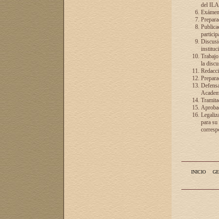
del ILA
Exámenes
Preparac
Publicac
particip
Discusió
instituc
Trabajo
la discu
Redacció
Preparac
Defensa 
Academia
Tramita
Aprobac
Legaliz
para su
correspo
INICIO
GE