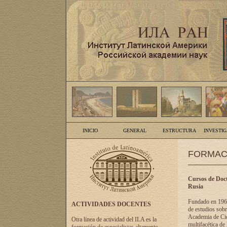
INICIO
GENERAL
ESTRUCTURA
INVESTI
FORMAC
Cursos de Doct
Rusia
Fundado en 1961
ACTIVIDADES DOCENTES
de estudios sobr
Academia de Cien
Otra línea de actividad del ILA es la
multifacética de