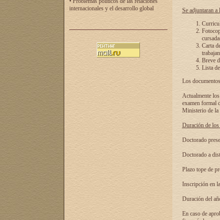
• Problemas políticos de las relaciones
internacionales y el desarrollo global
Se adjuntaran a l
Curricu
Fotocopi
cursadas
Carta d
trabajan
Breve de
Lista de
Los documentos 
Actualmente los 
examen formal de
Ministerio de la
Duración de los 
Doctorado presen
Doctorado a dist
Plazo tope de pr
Inscripción en la
Duración del añ
En caso de aprob