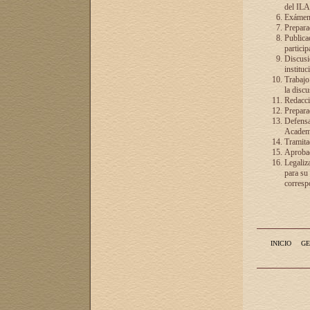
del ILA
Exámenes
Preparac
Publicac
particip
Discusió
instituc
Trabajo
la discu
Redacció
Preparac
Defensa 
Academia
Tramita
Aprobac
Legaliz
para su
correspo
INICIO
GE