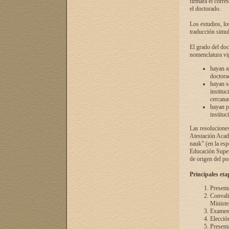
firmará el corre
el doctorado.
Los estudios, lo
traducción simul
El grado del doc
nomenclatura vi
hayan a
doctorad
hayan s
instituc
cercana
hayan p
instituc
Las resolucione
Atestación Acad
nauk” (en la esp
Educación Superi
de origen del po
Principales eta
Present
Convali
Ministe
Examen 
Elecció
Presenta