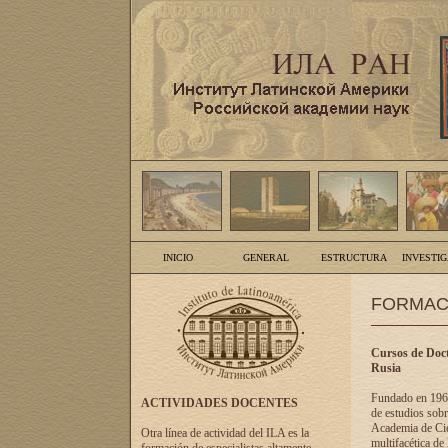
INICIO
GENERAL
ESTRUCTURA
INVESTI
FORMAC
Cursos de Doct
Rusia
Fundado en 1961
ACTIVIDADES DOCENTES
de estudios sobr
Academia de Cien
Otra línea de actividad del ILA es la
multifacética de