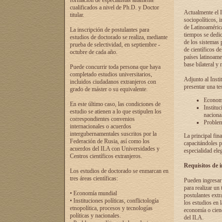
formación de especialistas altamente
cualificados a nivel de Ph.D. y Doctor
Actualmente el I
titular.
sociopolíticos, 
de Latinoamérica
La inscripción de postulantes para
tiempos se dedic
estudios de doctorado se realiza, mediante
de los sistemas p
prueba de selectividad, en septiembre -
de científicos d
octubre de cada año.
países latinoame
base bilateral y m
Puede concurrir toda persona que haya
completado estudios universitarios,
Adjunto al Insti
incluidos ciudadanos extranjeros con
presentar una te
grado de máster o su equivalente.
Economí
En este último caso, las condiciones de
Instituc
estudio se atienen a lo que estipulen los
naciona
correspondientes convenios
Problema
internacionales o acuerdos
intergubernamentales suscritos por la
La principal fin
Federación de Rusia, así como los
capacitándoles p
acuerdos del ILA con Universidades y
especialidad ele
Centros científicos extranjeros.
Requisitos de 
Los estudios de doctorado se enmarcan en
tres áreas científicas:
Pueden ingresar 
para realizar un 
• Economía mundial
postulantes extr
• Instituciones políticas, conflictología
los estudios en l
etnopolítica, procesos y tecnologías
economía o cienc
políticas y nacionales.
del ILA.