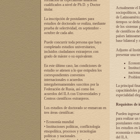
formación de especialistas altamente
cualificados a nivel de Ph.D. y Doctor
Actualmente el I
titular.
sociopolíticos, 
de Latinoamérica
La inscripción de postulantes para
tiempos se dedic
estudios de doctorado se realiza, mediante
de los sistemas p
prueba de selectividad, en septiembre -
de científicos d
octubre de cada año.
países latinoame
base bilateral y m
Puede concurrir toda persona que haya
completado estudios universitarios,
Adjunto al Insti
incluidos ciudadanos extranjeros con
presentar una te
grado de máster o su equivalente.
Economí
En este último caso, las condiciones de
Instituc
estudio se atienen a lo que estipulen los
naciona
correspondientes convenios
Problema
internacionales o acuerdos
intergubernamentales suscritos por la
La principal fin
Federación de Rusia, así como los
capacitándoles p
acuerdos del ILA con Universidades y
especialidad ele
Centros científicos extranjeros.
Requisitos de 
Los estudios de doctorado se enmarcan en
tres áreas científicas:
Pueden ingresar 
para realizar un 
• Economía mundial
postulantes extr
• Instituciones políticas, conflictología
los estudios en l
etnopolítica, procesos y tecnologías
economía o cienc
políticas y nacionales.
del ILA.