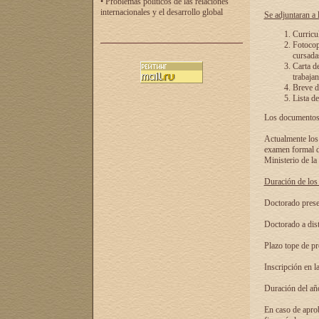
• Problemas políticos de las relaciones
internacionales y el desarrollo global
Se adjuntaran a l
Curricu
Fotocopi
cursadas
Carta d
trabajan
Breve de
Lista de
Los documentos 
Actualmente los 
examen formal de
Ministerio de la
Duración de los 
Doctorado presen
Doctorado a dist
Plazo tope de pr
Inscripción en la
Duración del añ
En caso de aprob