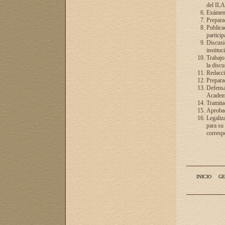
del ILA
Exámenes
Preparac
Publicac
particip
Discusió
instituc
Trabajo
la discu
Redacció
Preparac
Defensa 
Academia
Tramita
Aprobac
Legaliz
para su
correspo
INICIO
GE