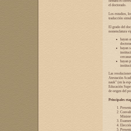
firmará el corre
el doctorado.
Los estudios, lo
traducción simul
El grado del doc
nomenclatura vi
hayan a
doctorad
hayan s
instituc
cercana
hayan p
instituc
Las resolucione
Atestación Acad
nauk” (en la esp
Educación Superi
de origen del po
Principales eta
Present
Convali
Ministe
Examen 
Elecció
Presenta