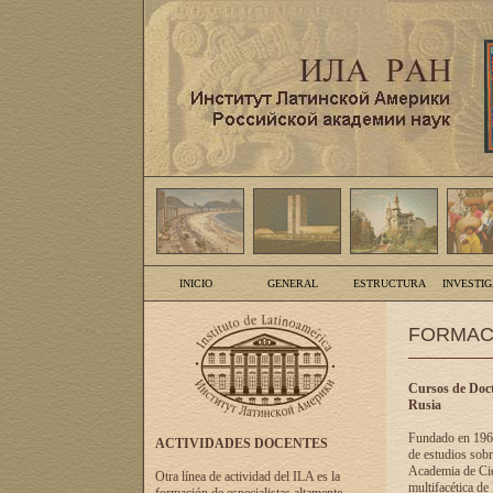
INICIO
GENERAL
ESTRUCTURA
INVESTI
FORMAC
Cursos de Doct
Rusia
Fundado en 1961
ACTIVIDADES DOCENTES
de estudios sobr
Academia de Cien
Otra línea de actividad del ILA es la
multifacética de