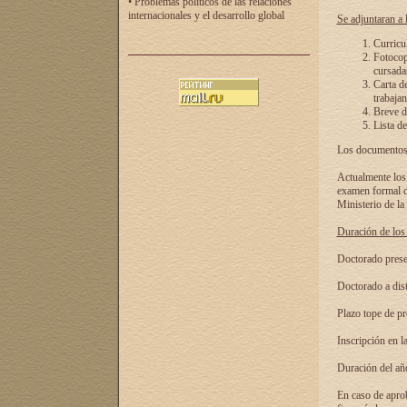
• Problemas políticos de las relaciones
internacionales y el desarrollo global
Se adjuntaran a l
Curricu
Fotocopi
cursadas
Carta d
trabajan
Breve de
Lista de
Los documentos 
Actualmente los 
examen formal de
Ministerio de la
Duración de los 
Doctorado presen
Doctorado a dist
Plazo tope de pr
Inscripción en la
Duración del añ
En caso de aprob