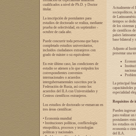
formación de especialistas altamente
cualificados a nivel de Ph.D. y Doctor
Actualmente el I
titular.
sociopolíticos, 
de Latinoamérica
La inscripción de postulantes para
tiempos se dedic
estudios de doctorado se realiza, mediante
de los sistemas p
prueba de selectividad, en septiembre -
de científicos d
octubre de cada año.
países latinoame
base bilateral y m
Puede concurrir toda persona que haya
completado estudios universitarios,
Adjunto al Insti
incluidos ciudadanos extranjeros con
presentar una te
grado de máster o su equivalente.
Economí
En este último caso, las condiciones de
Instituc
estudio se atienen a lo que estipulen los
naciona
correspondientes convenios
Problema
internacionales o acuerdos
intergubernamentales suscritos por la
La principal fin
Federación de Rusia, así como los
capacitándoles p
acuerdos del ILA con Universidades y
especialidad ele
Centros científicos extranjeros.
Requisitos de 
Los estudios de doctorado se enmarcan en
tres áreas científicas:
Pueden ingresar 
para realizar un 
• Economía mundial
postulantes extr
• Instituciones políticas, conflictología
los estudios en l
etnopolítica, procesos y tecnologías
economía o cienc
políticas y nacionales.
del ILA.