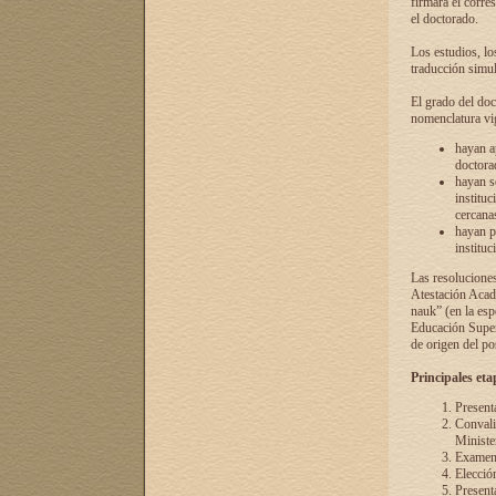
firmará el corre
el doctorado.
Los estudios, lo
traducción simul
El grado del doc
nomenclatura vi
hayan a
doctorad
hayan s
instituc
cercana
hayan p
instituc
Las resolucione
Atestación Acad
nauk” (en la esp
Educación Superi
de origen del po
Principales eta
Present
Convali
Ministe
Examen 
Elecció
Presenta