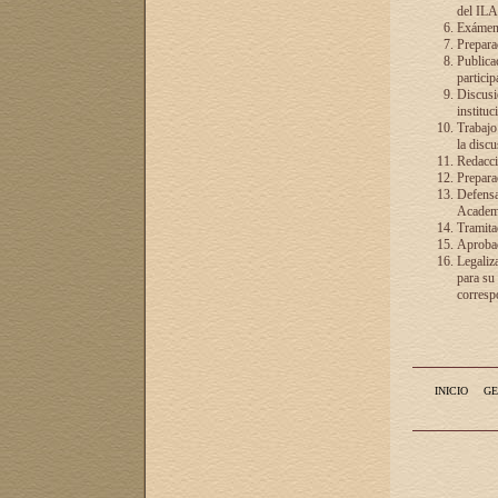
del ILA
Exámenes
Preparac
Publicac
particip
Discusió
instituc
Trabajo
la discu
Redacció
Preparac
Defensa 
Academia
Tramita
Aprobac
Legaliz
para su
correspo
INICIO
GE