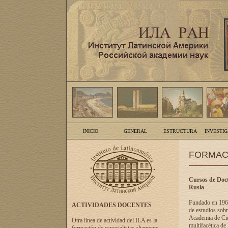
INICIO
GENERAL
ESTRUCTURA
INVESTI
FORMAC
Cursos de Doct
Rusia
Fundado en 1961
ACTIVIDADES DOCENTES
de estudios sobr
Academia de Cien
Otra línea de actividad del ILA es la
multifacética de