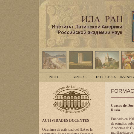
INICIO
GENERAL
ESTRUCTURA
INVESTI
FORMAC
Cursos de Doct
Rusia
Fundado en 1961
ACTIVIDADES DOCENTES
de estudios sobr
Academia de Cien
Otra línea de actividad del ILA es la
multifacética de