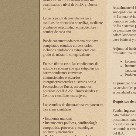
formación de especialistas altamente
cualificados a nivel de Ph.D. y Doctor
Actualmente el I
titular.
sociopolíticos, 
de Latinoamérica
La inscripción de postulantes para
tiempos se dedic
estudios de doctorado se realiza, mediante
de los sistemas p
prueba de selectividad, en septiembre -
de científicos d
octubre de cada año.
países latinoame
base bilateral y m
Puede concurrir toda persona que haya
completado estudios universitarios,
Adjunto al Insti
incluidos ciudadanos extranjeros con
presentar una te
grado de máster o su equivalente.
Economí
En este último caso, las condiciones de
Instituc
estudio se atienen a lo que estipulen los
naciona
correspondientes convenios
Problema
internacionales o acuerdos
intergubernamentales suscritos por la
La principal fin
Federación de Rusia, así como los
capacitándoles p
acuerdos del ILA con Universidades y
especialidad ele
Centros científicos extranjeros.
Requisitos de 
Los estudios de doctorado se enmarcan en
tres áreas científicas:
Pueden ingresar 
para realizar un 
• Economía mundial
postulantes extr
• Instituciones políticas, conflictología
los estudios en l
etnopolítica, procesos y tecnologías
economía o cienc
políticas y nacionales.
del ILA.