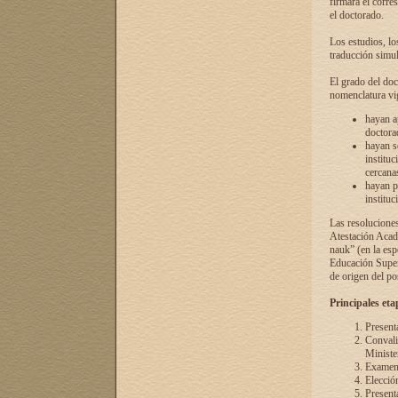
firmará el corre
el doctorado.
Los estudios, lo
traducción simul
El grado del doc
nomenclatura vi
hayan a
doctorad
hayan s
instituc
cercana
hayan p
instituc
Las resolucione
Atestación Acad
nauk” (en la esp
Educación Superi
de origen del po
Principales eta
Present
Convali
Ministe
Examen 
Elecció
Presenta