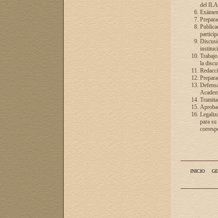
del ILA
Exámenes
Preparac
Publicac
particip
Discusió
instituc
Trabajo
la discu
Redacció
Preparac
Defensa 
Academia
Tramita
Aprobac
Legaliz
para su
correspo
INICIO
GE