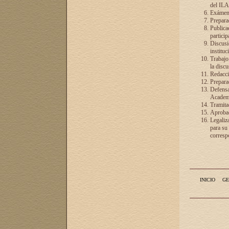
del ILA
Exámenes
Preparac
Publicac
particip
Discusió
instituc
Trabajo
la discu
Redacció
Preparac
Defensa 
Academia
Tramita
Aprobac
Legaliz
para su
correspo
INICIO
GE