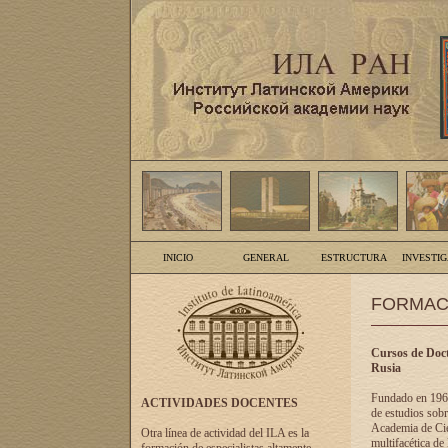
INICIO
GENERAL
ESTRUCTURA
INVESTI
FORMAC
Cursos de Doct
Rusia
Fundado en 1961
ACTIVIDADES DOCENTES
de estudios sobr
Academia de Cien
Otra línea de actividad del ILA es la
multifacética de