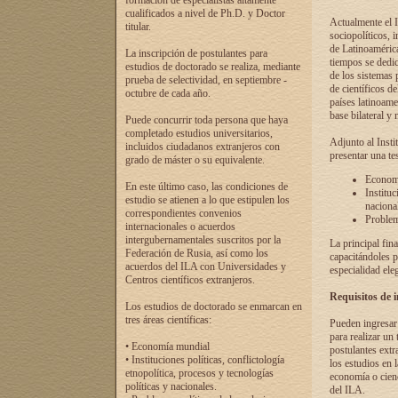
formación de especialistas altamente
cualificados a nivel de Ph.D. y Doctor
Actualmente el I
titular.
sociopolíticos, 
de Latinoamérica
La inscripción de postulantes para
tiempos se dedic
estudios de doctorado se realiza, mediante
de los sistemas p
prueba de selectividad, en septiembre -
de científicos d
octubre de cada año.
países latinoame
base bilateral y m
Puede concurrir toda persona que haya
completado estudios universitarios,
Adjunto al Insti
incluidos ciudadanos extranjeros con
presentar una te
grado de máster o su equivalente.
Economí
En este último caso, las condiciones de
Instituc
estudio se atienen a lo que estipulen los
naciona
correspondientes convenios
Problema
internacionales o acuerdos
intergubernamentales suscritos por la
La principal fin
Federación de Rusia, así como los
capacitándoles p
acuerdos del ILA con Universidades y
especialidad ele
Centros científicos extranjeros.
Requisitos de 
Los estudios de doctorado se enmarcan en
tres áreas científicas:
Pueden ingresar 
para realizar un 
• Economía mundial
postulantes extr
• Instituciones políticas, conflictología
los estudios en l
etnopolítica, procesos y tecnologías
economía o cienc
políticas y nacionales.
del ILA.