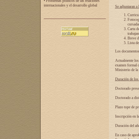
• Problemas políticos de las relaciones
internacionales y el desarrollo global
Se adjuntaran a l
Curricu
Fotocopi
cursadas
Carta d
trabajan
Breve de
Lista de
Los documentos 
Actualmente los 
examen formal de
Ministerio de la
Duración de los 
Doctorado presen
Doctorado a dist
Plazo tope de pr
Inscripción en la
Duración del añ
En caso de aprob