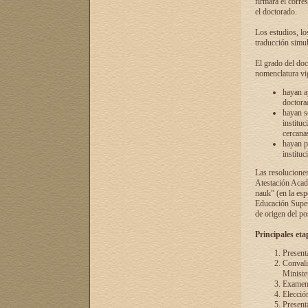
firmará el corre
el doctorado.
Los estudios, lo
traducción simul
El grado del doc
nomenclatura vi
hayan a
doctorad
hayan s
instituc
cercana
hayan p
instituc
Las resolucione
Atestación Acad
nauk” (en la esp
Educación Superi
de origen del po
Principales eta
Present
Convali
Ministe
Examen 
Elecció
Presenta