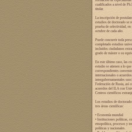
formación de especialistas
cualificados a nivel de Ph
titular.
La inscripción de postulan
estudios de doctorado se r
prueba de selectividad, en
octubre de cada año.
Puede concurrir toda pers
completado estudios univer
incluidos ciudadanos extr
grado de máster o su equiv
En este último caso, las c
estudio se atienen a lo que
correspondientes conveni
internacionales o acuerdos
intergubernamentales suscr
Federación de Rusia, así 
acuerdos del ILA con Uni
Centros científicos extranj
Los estudios de doctorado
tres áreas científicas:
• Economía mundial
• Instituciones políticas, c
etnopolítica, procesos y te
políticas y nacionales.