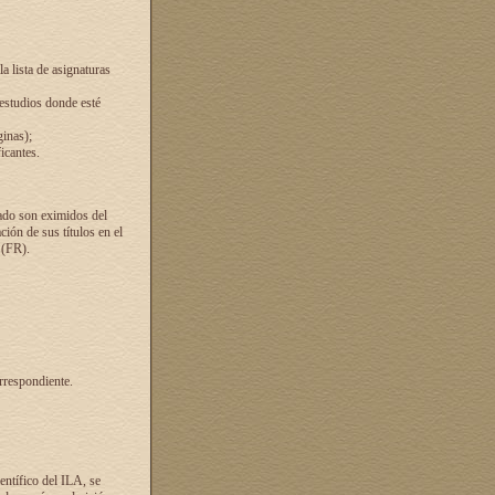
a lista de asignaturas
 estudios donde esté
ginas);
icantes.
ado son eximidos del
ión de sus títulos en el
 (FR).
rrespondiente.
entífico del ILA, se