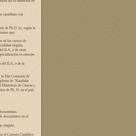
ándose así su admisión en
en castellano con
ado de Ph.D. (o, según la
lumnos que:
s en los cursos de
cialidad elegida,
del ILA, o de otras
pecialización en ciencias
 del ILA, o de la
 la Alta Comisión de
diploma de “Kandidat
el Ministerio de Ciencia y
ico de Ph. D. en el país
 documentos;
ás documentos en el
o elegido;
por el Consejo Científico