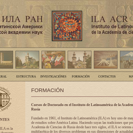
ERAL
ESTRUCTURA
INVESTIGACIÓNES
FORMACIÓN
CONTACTOS
MA
FORMACIÓN
Cursos de Doctorado en el Instituto de Latinoamérica de la Academ
Rusia
Fundado en 1961, el Instituto de Latinoamérica (ILA) es hoy uno de ma
ENTES
de estudios sobre América Latina. Haciendo suyas las tradiciones que pre
Academia de Ciencias de Rusia desde hace tres siglos, el ILA se orienta a
 ILA es la
multifacética de los diversos problemas en sus dimensiones de actualidad