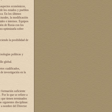
s aspectos económicos,
 de los estados y pueblos
ica. En los últimos
cturales, la modificación
atales e internos. Equipos
ción de Rusia con los
ra optimizarla sobre
ciendo la posibilidad de
cnologías políticas y
llo global.
rtos cualificados,
 de investigación en la
e formación suficiente
. Por lo que se refiere a
s que tienen terminados
as siguientes disciplinas:
d a nombre del Director