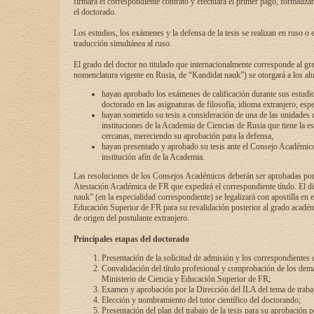
firmará el correspondiente contrato y efectuará el primer pago, formaliz
el doctorado.
Los estudios, los exámenes y la defensa de la tesis se realizan en ruso o 
traducción simultánea al ruso.
El grado del doctor no titulado que internacionalmente corresponde al gr
nomenclatura vigente en Rusia, de “Kandidat nauk”) se otorgará a los a
hayan aprobado los exámenes de calificación durante sus estudio
doctorado en las asignaturas de filosofía, idioma extranjero, espe
hayan sometido su tesis a consideración de una de las unidades 
instituciones de la Academia de Ciencias de Rusia que tiene la es
cercanas, mereciendo su aprobación para la defensa,
hayan presentado y aprobado su tesis ante el Consejo Académico
institución afín de la Academia.
Las resoluciones de los Consejos Académicos deberán ser aprobadas por
Atestación Académica de FR que expedirá el correspondiente título. El 
nauk” (en la especialidad correspondiente) se legalizará con apostilla en 
Educación Superior de FR para su revalidación posterior al grado académ
de origen del postulante extranjero.
Principales etapas del doctorado
Presentación de la solicitud de admisión y los correspondientes
Convalidación del título profesional y comprobación de los dem
Ministerio de Ciencia y Educación Superior de FR;
Examen y aprobación por la Dirección del ILA del tema de trabaj
Elección y nombramiento del tutor científico del doctorando;
Presentación del plan del trabajo de la tesis para su aprobación 