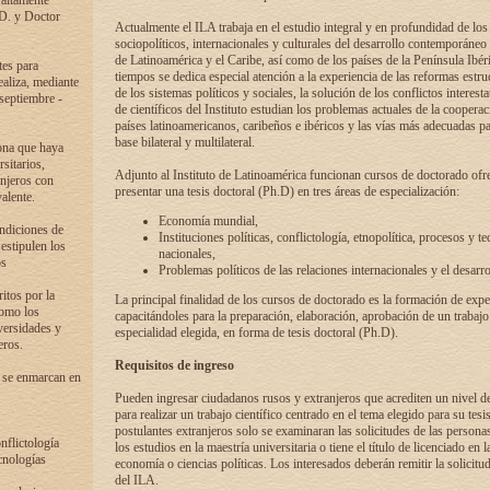
 altamente
.D. y Doctor
Actualmente el ILA trabaja en el estudio integral y en profundidad de lo
sociopolíticos, internacionales y culturales del desarrollo contemporáneo
de Latinoamérica y el Caribe, así como de los países de la Península Ibér
tes para
tiempos se dedica especial atención a la experiencia de las reformas estru
ealiza, mediante
de los sistemas políticos y sociales, la solución de los conflictos interest
 septiembre -
de científicos del Instituto estudian los problemas actuales de la coopera
países latinoamericanos, caribeños e ibéricos y las vías más adecuadas pa
base bilateral y multilateral.
ona que haya
sitarios,
Adjunto al Instituto de Latinoamérica funcionan cursos de doctorado ofre
anjeros con
presentar una tesis doctoral (Ph.D) en tres áreas de especialización:
alente.
Economía mundial,
ondiciones de
Instituciones políticas, conflictología, etnopolítica, procesos y te
 estipulen los
nacionales,
os
Problemas políticos de las relaciones internacionales y el desarro
itos por la
La principal finalidad de los cursos de doctorado es la formación de expe
como los
capacitándoles para la preparación, elaboración, aprobación de un trabajo
versidades y
especialidad elegida, en forma de tesis doctoral (Ph.D).
eros.
Requisitos de ingreso
 se enmarcan en
Pueden ingresar ciudadanos rusos y extranjeros que acrediten un nivel d
para realizar un trabajo científico centrado en el tema elegido para su tesis
postulantes extranjeros solo se examinaran las solicitudes de las persona
onflictología
los estudios en la maestría universitaria o tiene el título de licenciado en l
cnologías
economía o ciencias políticas. Los interesados deberán remitir la solicitu
del ILA.