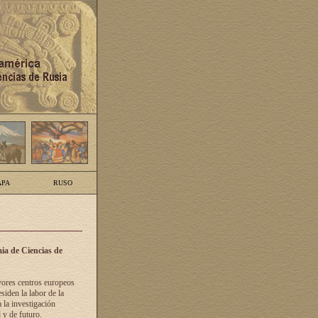
PA
RUSO
ia de Ciencias de
yores centros europeos
siden la labor de la
 la investigación
 y de futuro.