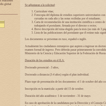
s relaciones
ollo global
Se adjuntaran a la solicitud
:
Curriculum vitae;
Fotocopia del diploma de estudios superiores universitarios con l
cursadas en cada año y las notas recibidas por el estudiante;
Carta de recomendación de una institución científica o centro de
trabajando el postulante, firmada por el director o rector;
Breve descripción del tema elegido para la tesis (no más de 3 pá
Lista de las publicaciones del postulante que él estime más signif
Los documentos se presentan en ruso, español o inglés.
Actualmente los ciudadanos extranjeros que aspiren a ingresar en doctor
examen formal de ingreso. Pero deberán pasar primeramente la convalidac
Ministerio de la Ciencia y Educación Superior de la Federación de Rusia
Duración de los estudios en el ILA:
Doctorado presencial - 3 años;
Doctorado a distancia (3-4 años) según el plan individual.
Plazo tope de presentación de los documentos: el 1 de octubre del año co
Inscripción en la matricula: a partir del 15 de octubre.
Duración del año académico: 1 de noviembre - 31 de mayo.
En caso de aprobación de la candidatura por la Dirección y el Consejo Ci