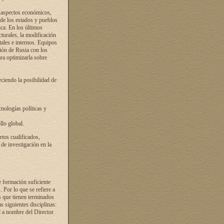
s aspectos económicos,
 de los estados y pueblos
ica. En los últimos
cturales, la modificación
atales e internos. Equipos
ción de Rusia con los
ra optimizarla sobre
ciendo la posibilidad de
cnologías políticas y
llo global.
rtos cualificados,
 de investigación en la
e formación suficiente
. Por lo que se refiere a
s que tienen terminados
as siguientes disciplinas:
d a nombre del Director