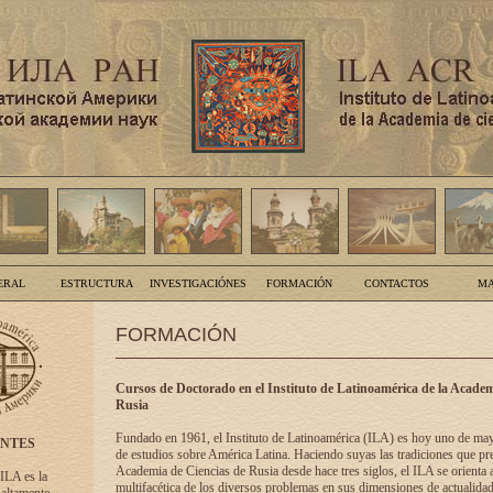
ERAL
ESTRUCTURA
INVESTIGACIÓNES
FORMACIÓN
CONTACTOS
MA
FORMACIÓN
Cursos de Doctorado en el Instituto de Latinoamérica de la Academ
Rusia
Fundado en 1961, el Instituto de Latinoamérica (ILA) es hoy uno de ma
ENTES
de estudios sobre América Latina. Haciendo suyas las tradiciones que pre
Academia de Ciencias de Rusia desde hace tres siglos, el ILA se orienta a
 ILA es la
multifacética de los diversos problemas en sus dimensiones de actualidad