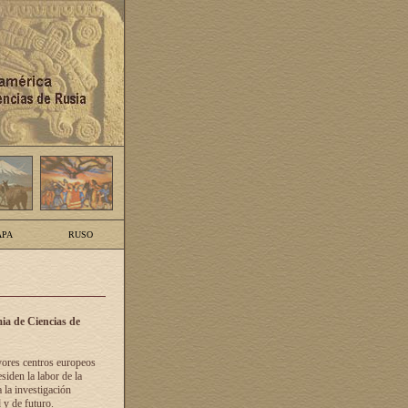
PA
RUSO
ia de Ciencias de
yores centros europeos
siden la labor de la
 la investigación
 y de futuro.