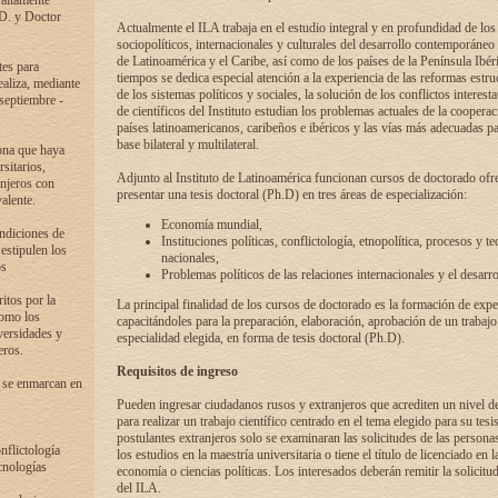
 altamente
.D. y Doctor
Actualmente el ILA trabaja en el estudio integral y en profundidad de lo
sociopolíticos, internacionales y culturales del desarrollo contemporáneo
de Latinoamérica y el Caribe, así como de los países de la Península Ibér
tes para
tiempos se dedica especial atención a la experiencia de las reformas estru
ealiza, mediante
de los sistemas políticos y sociales, la solución de los conflictos interest
 septiembre -
de científicos del Instituto estudian los problemas actuales de la coopera
países latinoamericanos, caribeños e ibéricos y las vías más adecuadas pa
base bilateral y multilateral.
ona que haya
sitarios,
Adjunto al Instituto de Latinoamérica funcionan cursos de doctorado ofre
anjeros con
presentar una tesis doctoral (Ph.D) en tres áreas de especialización:
alente.
Economía mundial,
ondiciones de
Instituciones políticas, conflictología, etnopolítica, procesos y te
 estipulen los
nacionales,
os
Problemas políticos de las relaciones internacionales y el desarro
itos por la
La principal finalidad de los cursos de doctorado es la formación de expe
como los
capacitándoles para la preparación, elaboración, aprobación de un trabajo
versidades y
especialidad elegida, en forma de tesis doctoral (Ph.D).
eros.
Requisitos de ingreso
 se enmarcan en
Pueden ingresar ciudadanos rusos y extranjeros que acrediten un nivel d
para realizar un trabajo científico centrado en el tema elegido para su tesis
postulantes extranjeros solo se examinaran las solicitudes de las persona
onflictología
los estudios en la maestría universitaria o tiene el título de licenciado en l
cnologías
economía o ciencias políticas. Los interesados deberán remitir la solicitu
del ILA.