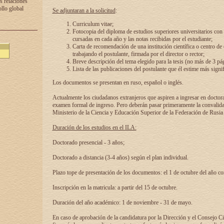
s relaciones
ollo global
Se adjuntaran a la solicitud
:
Curriculum vitae;
Fotocopia del diploma de estudios superiores universitarios con l
cursadas en cada año y las notas recibidas por el estudiante;
Carta de recomendación de una institución científica o centro de
trabajando el postulante, firmada por el director o rector;
Breve descripción del tema elegido para la tesis (no más de 3 pá
Lista de las publicaciones del postulante que él estime más signif
Los documentos se presentan en ruso, español o inglés.
Actualmente los ciudadanos extranjeros que aspiren a ingresar en doctor
examen formal de ingreso. Pero deberán pasar primeramente la convalidac
Ministerio de la Ciencia y Educación Superior de la Federación de Rusia
Duración de los estudios en el ILA:
Doctorado presencial - 3 años;
Doctorado a distancia (3-4 años) según el plan individual.
Plazo tope de presentación de los documentos: el 1 de octubre del año co
Inscripción en la matricula: a partir del 15 de octubre.
Duración del año académico: 1 de noviembre - 31 de mayo.
En caso de aprobación de la candidatura por la Dirección y el Consejo Ci