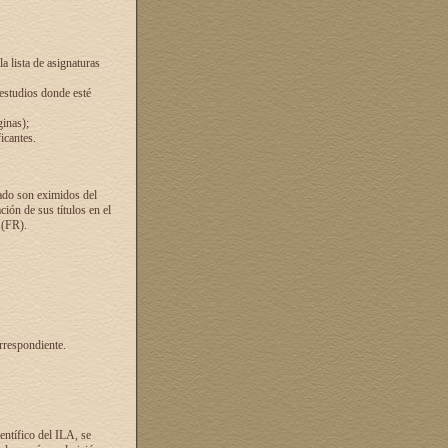
a lista de asignaturas
 estudios donde esté
ginas);
icantes.
ado son eximidos del
ión de sus títulos en el
 (FR).
rrespondiente.
entífico del ILA, se