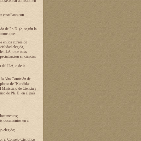
ándose así su admisión en
en castellano con
ado de Ph.D. (o, según la
lumnos que:
s en los cursos de
cialidad elegida,
del ILA, o de otras
pecialización en ciencias
 del ILA, o de la
 la Alta Comisión de
diploma de “Kandidat
el Ministerio de Ciencia y
ico de Ph. D. en el país
 documentos;
ás documentos en el
o elegido;
por el Consejo Científico