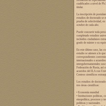
formación de especialistas
cualificados a nivel de Ph
titular.
La inscripción de postulan
estudios de doctorado se r
prueba de selectividad, en
octubre de cada año.
Puede concurrir toda pers
completado estudios univer
incluidos ciudadanos extr
grado de máster o su equiv
En este último caso, las c
estudio se atienen a lo que
correspondientes conveni
internacionales o acuerdos
intergubernamentales suscr
Federación de Rusia, así 
acuerdos del ILA con Uni
Centros científicos extranj
Los estudios de doctorado
tres áreas científicas:
• Economía mundial
• Instituciones políticas, c
etnopolítica, procesos y te
políticas y nacionales.