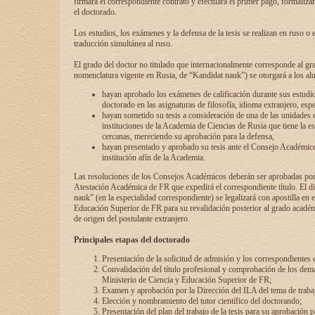
firmará el correspondiente contrato y efectuará el primer pago, formaliz
el doctorado.
Los estudios, los exámenes y la defensa de la tesis se realizan en ruso o 
traducción simultánea al ruso.
El grado del doctor no titulado que internacionalmente corresponde al gr
nomenclatura vigente en Rusia, de “Kandidat nauk”) se otorgará a los a
hayan aprobado los exámenes de calificación durante sus estudio
doctorado en las asignaturas de filosofía, idioma extranjero, espe
hayan sometido su tesis a consideración de una de las unidades 
instituciones de la Academia de Ciencias de Rusia que tiene la es
cercanas, mereciendo su aprobación para la defensa,
hayan presentado y aprobado su tesis ante el Consejo Académico
institución afín de la Academia.
Las resoluciones de los Consejos Académicos deberán ser aprobadas por
Atestación Académica de FR que expedirá el correspondiente título. El 
nauk” (en la especialidad correspondiente) se legalizará con apostilla en 
Educación Superior de FR para su revalidación posterior al grado académ
de origen del postulante extranjero.
Principales etapas del doctorado
Presentación de la solicitud de admisión y los correspondientes
Convalidación del título profesional y comprobación de los dem
Ministerio de Ciencia y Educación Superior de FR;
Examen y aprobación por la Dirección del ILA del tema de trabaj
Elección y nombramiento del tutor científico del doctorando;
Presentación del plan del trabajo de la tesis para su aprobación 