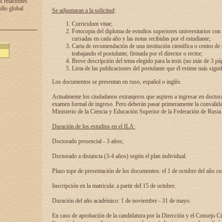
s relaciones
ollo global
Se adjuntaran a la solicitud
:
Curriculum vitae;
Fotocopia del diploma de estudios superiores universitarios con l
cursadas en cada año y las notas recibidas por el estudiante;
Carta de recomendación de una institución científica o centro de
trabajando el postulante, firmada por el director o rector;
Breve descripción del tema elegido para la tesis (no más de 3 pá
Lista de las publicaciones del postulante que él estime más signif
Los documentos se presentan en ruso, español o inglés.
Actualmente los ciudadanos extranjeros que aspiren a ingresar en doctor
examen formal de ingreso. Pero deberán pasar primeramente la convalidac
Ministerio de la Ciencia y Educación Superior de la Federación de Rusia
Duración de los estudios en el ILA:
Doctorado presencial - 3 años;
Doctorado a distancia (3-4 años) según el plan individual.
Plazo tope de presentación de los documentos: el 1 de octubre del año co
Inscripción en la matricula: a partir del 15 de octubre.
Duración del año académico: 1 de noviembre - 31 de mayo.
En caso de aprobación de la candidatura por la Dirección y el Consejo Ci