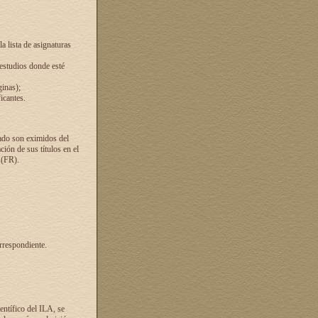
a lista de asignaturas
 estudios donde esté
ginas);
icantes.
ado son eximidos del
ión de sus títulos en el
 (FR).
rrespondiente.
entífico del ILA, se