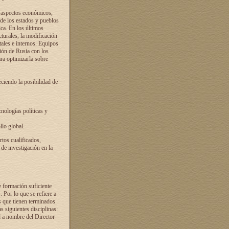
s aspectos económicos,
 de los estados y pueblos
ica. En los últimos
cturales, la modificación
atales e internos. Equipos
ción de Rusia con los
ra optimizarla sobre
ciendo la posibilidad de
cnologías políticas y
llo global.
rtos cualificados,
 de investigación en la
e formación suficiente
. Por lo que se refiere a
s que tienen terminados
as siguientes disciplinas:
d a nombre del Director