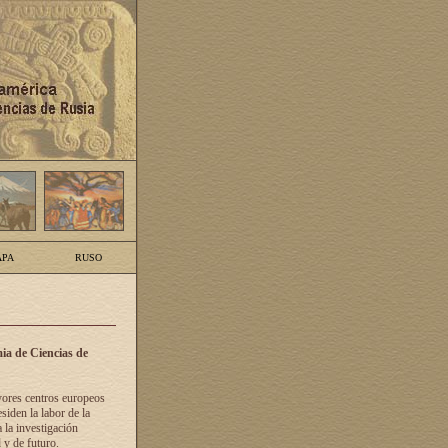
PA
RUSO
ia de Ciencias de
yores centros europeos
siden la labor de la
 la investigación
 y de futuro.