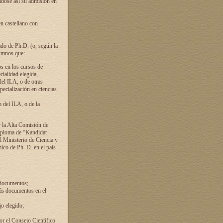
ándose así su admisión en
en castellano con
ado de Ph.D. (o, según la
lumnos que:
s en los cursos de
cialidad elegida,
del ILA, o de otras
pecialización en ciencias
 del ILA, o de la
 la Alta Comisión de
diploma de “Kandidat
el Ministerio de Ciencia y
ico de Ph. D. en el país
 documentos;
ás documentos en el
o elegido;
por el Consejo Científico