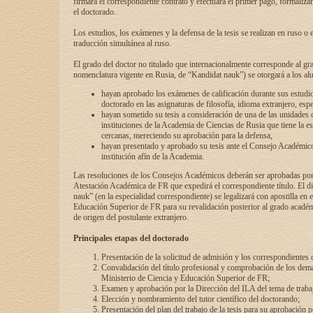
firmará el correspondiente contrato y efectuará el primer pago, formaliz
el doctorado.
Los estudios, los exámenes y la defensa de la tesis se realizan en ruso o 
traducción simultánea al ruso.
El grado del doctor no titulado que internacionalmente corresponde al gr
nomenclatura vigente en Rusia, de “Kandidat nauk”) se otorgará a los a
hayan aprobado los exámenes de calificación durante sus estudio
doctorado en las asignaturas de filosofía, idioma extranjero, espe
hayan sometido su tesis a consideración de una de las unidades 
instituciones de la Academia de Ciencias de Rusia que tiene la es
cercanas, mereciendo su aprobación para la defensa,
hayan presentado y aprobado su tesis ante el Consejo Académico
institución afín de la Academia.
Las resoluciones de los Consejos Académicos deberán ser aprobadas por
Atestación Académica de FR que expedirá el correspondiente título. El 
nauk” (en la especialidad correspondiente) se legalizará con apostilla en 
Educación Superior de FR para su revalidación posterior al grado académ
de origen del postulante extranjero.
Principales etapas del doctorado
Presentación de la solicitud de admisión y los correspondientes
Convalidación del título profesional y comprobación de los dem
Ministerio de Ciencia y Educación Superior de FR;
Examen y aprobación por la Dirección del ILA del tema de trabaj
Elección y nombramiento del tutor científico del doctorando;
Presentación del plan del trabajo de la tesis para su aprobación 