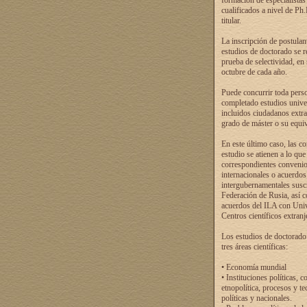
formación de especialistas
cualificados a nivel de Ph
titular.
La inscripción de postulan
estudios de doctorado se r
prueba de selectividad, en
octubre de cada año.
Puede concurrir toda pers
completado estudios univer
incluidos ciudadanos extr
grado de máster o su equiv
En este último caso, las c
estudio se atienen a lo que
correspondientes conveni
internacionales o acuerdos
intergubernamentales suscr
Federación de Rusia, así 
acuerdos del ILA con Uni
Centros científicos extranj
Los estudios de doctorado
tres áreas científicas:
• Economía mundial
• Instituciones políticas, c
etnopolítica, procesos y te
políticas y nacionales.