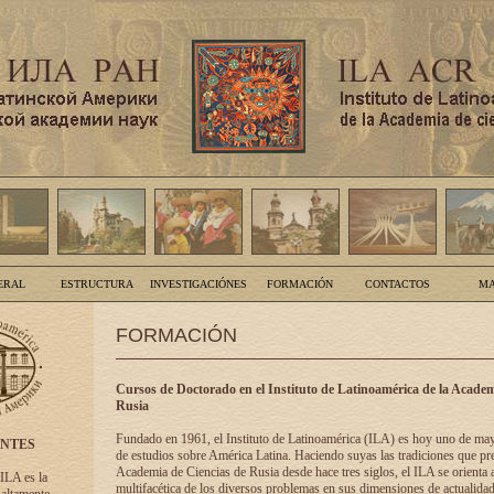
ERAL
ESTRUCTURA
INVESTIGACIÓNES
FORMACIÓN
CONTACTOS
MA
FORMACIÓN
Cursos de Doctorado en el Instituto de Latinoamérica de la Academ
Rusia
Fundado en 1961, el Instituto de Latinoamérica (ILA) es hoy uno de ma
ENTES
de estudios sobre América Latina. Haciendo suyas las tradiciones que pre
Academia de Ciencias de Rusia desde hace tres siglos, el ILA se orienta a
 ILA es la
multifacética de los diversos problemas en sus dimensiones de actualidad