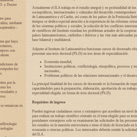
 altamente
.D. y Doctor
Actualmente el ILA trabaja en el estudio integral y en profundidad de lo
sociopolíticos, internacionales y culturales del desarrollo contemporáneo
de Latinoamérica y el Caribe, así como de los países de la Península Ibér
tes para
tiempos se dedica especial atención a la experiencia de las reformas estru
ealiza, mediante
de los sistemas políticos y sociales, la solución de los conflictos interest
 septiembre -
de científicos del Instituto estudian los problemas actuales de la coopera
países latinoamericanos, caribeños e ibéricos y las vías más adecuadas pa
base bilateral y multilateral.
ona que haya
sitarios,
Adjunto al Instituto de Latinoamérica funcionan cursos de doctorado ofre
anjeros con
presentar una tesis doctoral (Ph.D) en tres áreas de especialización:
alente.
Economía mundial,
ondiciones de
Instituciones políticas, conflictología, etnopolítica, procesos y te
 estipulen los
nacionales,
os
Problemas políticos de las relaciones internacionales y el desarro
itos por la
La principal finalidad de los cursos de doctorado es la formación de expe
como los
capacitándoles para la preparación, elaboración, aprobación de un trabajo
versidades y
especialidad elegida, en forma de tesis doctoral (Ph.D).
eros.
Requisitos de ingreso
 se enmarcan en
Pueden ingresar ciudadanos rusos y extranjeros que acrediten un nivel d
para realizar un trabajo científico centrado en el tema elegido para su tesis
postulantes extranjeros solo se examinaran las solicitudes de las persona
onflictología
los estudios en la maestría universitaria o tiene el título de licenciado en l
cnologías
economía o ciencias políticas. Los interesados deberán remitir la solicitu
del ILA.