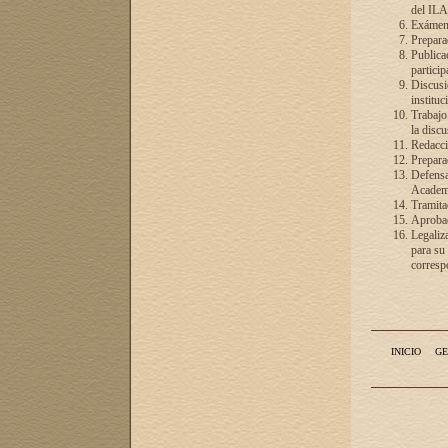
del ILA
Exámenes
Preparac
Publicac
particip
Discusió
instituc
Trabajo
la discu
Redacció
Preparac
Defensa 
Academia
Tramita
Aprobac
Legaliz
para su
correspo
INICIO
GE