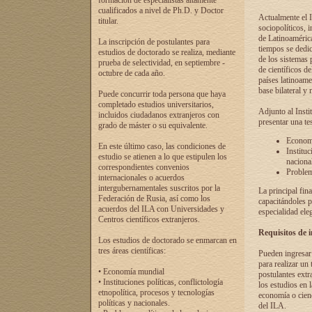
formación de especialistas altamente
cualificados a nivel de Ph.D. y Doctor
Actualmente el I
titular.
sociopolíticos, 
de Latinoamérica
La inscripción de postulantes para
tiempos se dedic
estudios de doctorado se realiza, mediante
de los sistemas p
prueba de selectividad, en septiembre -
de científicos d
octubre de cada año.
países latinoame
base bilateral y m
Puede concurrir toda persona que haya
completado estudios universitarios,
Adjunto al Insti
incluidos ciudadanos extranjeros con
presentar una te
grado de máster o su equivalente.
Economí
En este último caso, las condiciones de
Instituc
estudio se atienen a lo que estipulen los
naciona
correspondientes convenios
Problema
internacionales o acuerdos
intergubernamentales suscritos por la
La principal fin
Federación de Rusia, así como los
capacitándoles p
acuerdos del ILA con Universidades y
especialidad ele
Centros científicos extranjeros.
Requisitos de 
Los estudios de doctorado se enmarcan en
tres áreas científicas:
Pueden ingresar 
para realizar un 
• Economía mundial
postulantes extr
• Instituciones políticas, conflictología
los estudios en l
etnopolítica, procesos y tecnologías
economía o cienc
políticas y nacionales.
del ILA.