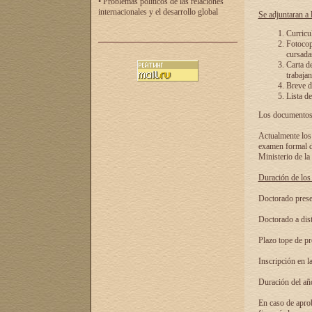
• Problemas políticos de las relaciones
internacionales y el desarrollo global
Se adjuntaran a l
Curricu
Fotocopi
cursadas
Carta d
trabajan
Breve de
Lista de
Los documentos 
Actualmente los 
examen formal de
Ministerio de la
Duración de los 
Doctorado presen
Doctorado a dist
Plazo tope de pr
Inscripción en la
Duración del añ
En caso de aprob