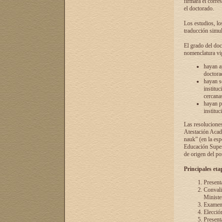
firmará el corre
el doctorado.
Los estudios, lo
traducción simul
El grado del doc
nomenclatura vi
hayan a
doctorad
hayan s
instituc
cercana
hayan p
instituc
Las resolucione
Atestación Acad
nauk” (en la esp
Educación Superi
de origen del po
Principales eta
Present
Convali
Ministe
Examen 
Elecció
Presenta