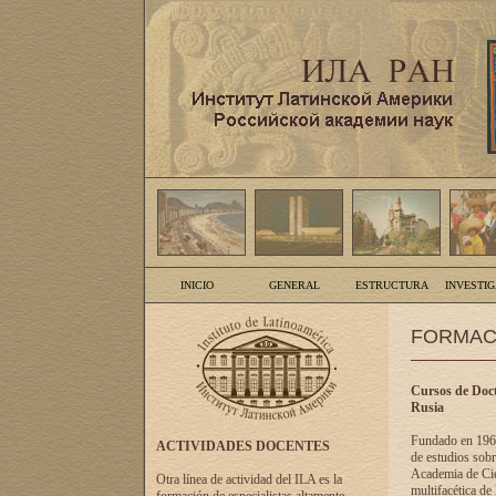
INICIO
GENERAL
ESTRUCTURA
INVESTI
FORMAC
Cursos de Doct
Rusia
Fundado en 1961
ACTIVIDADES DOCENTES
de estudios sobr
Academia de Cien
Otra línea de actividad del ILA es la
multifacética de