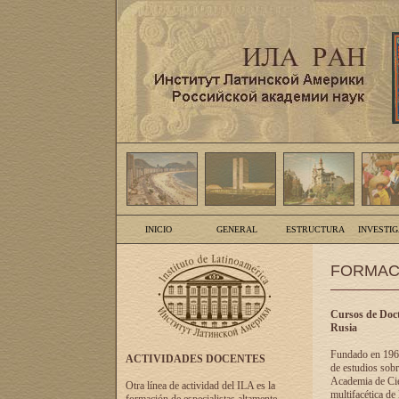
INICIO
GENERAL
ESTRUCTURA
INVESTI
FORMAC
Cursos de Doct
Rusia
Fundado en 1961
ACTIVIDADES DOCENTES
de estudios sobr
Academia de Cien
Otra línea de actividad del ILA es la
multifacética de