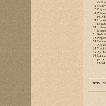
del ILA
Exámenes
Preparac
Publicac
particip
Discusió
instituc
Trabajo
la discu
Redacció
Preparac
Defensa 
Academia
Tramita
Aprobac
Legaliz
para su
correspo
INICIO
GE