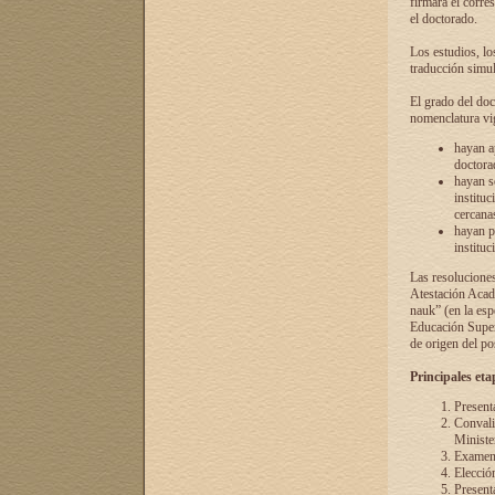
firmará el corre
el doctorado.
Los estudios, lo
traducción simul
El grado del doc
nomenclatura vi
hayan a
doctorad
hayan s
instituc
cercana
hayan p
instituc
Las resolucione
Atestación Acad
nauk” (en la esp
Educación Superi
de origen del po
Principales eta
Present
Convali
Ministe
Examen 
Elecció
Presenta