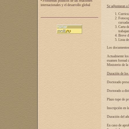
• Problemas políticos de las relaciones
internacionales y el desarrollo global
Se adjuntaran a l
Curricu
Fotocopi
cursadas
Carta d
trabajan
Breve de
Lista de
Los documentos 
Actualmente los 
examen formal de
Ministerio de la
Duración de los 
Doctorado presen
Doctorado a dist
Plazo tope de pr
Inscripción en la
Duración del añ
En caso de aprob