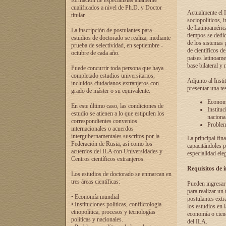
formación de especialistas altamente
cualificados a nivel de Ph.D. y Doctor
Actualmente el I
titular.
sociopolíticos, 
de Latinoamérica
La inscripción de postulantes para
tiempos se dedic
estudios de doctorado se realiza, mediante
de los sistemas p
prueba de selectividad, en septiembre -
de científicos d
octubre de cada año.
países latinoame
base bilateral y m
Puede concurrir toda persona que haya
completado estudios universitarios,
Adjunto al Insti
incluidos ciudadanos extranjeros con
presentar una te
grado de máster o su equivalente.
Economí
En este último caso, las condiciones de
Instituc
estudio se atienen a lo que estipulen los
naciona
correspondientes convenios
Problema
internacionales o acuerdos
intergubernamentales suscritos por la
La principal fin
Federación de Rusia, así como los
capacitándoles p
acuerdos del ILA con Universidades y
especialidad ele
Centros científicos extranjeros.
Requisitos de 
Los estudios de doctorado se enmarcan en
tres áreas científicas:
Pueden ingresar 
para realizar un 
• Economía mundial
postulantes extr
• Instituciones políticas, conflictología
los estudios en l
etnopolítica, procesos y tecnologías
economía o cienc
políticas y nacionales.
del ILA.