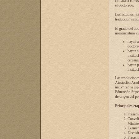
firmará el corre
el doctorado.
Los estudios, lo
traducción simul
El grado del doc
nomenclatura vi
hayan a
doctorad
hayan s
instituc
cercana
hayan p
instituc
Las resolucione
Atestación Acad
nauk” (en la esp
Educación Superi
de origen del po
Principales eta
Present
Convali
Ministe
Examen 
Elecció
Presenta