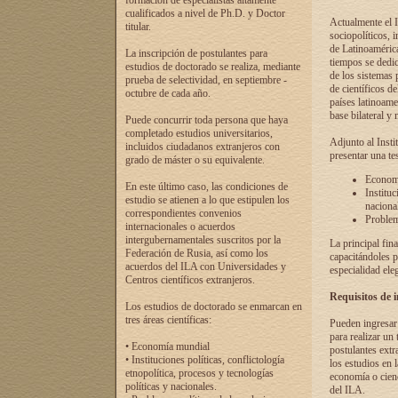
formación de especialistas altamente
cualificados a nivel de Ph.D. y Doctor
Actualmente el I
titular.
sociopolíticos, 
de Latinoamérica
La inscripción de postulantes para
tiempos se dedic
estudios de doctorado se realiza, mediante
de los sistemas p
prueba de selectividad, en septiembre -
de científicos d
octubre de cada año.
países latinoame
base bilateral y m
Puede concurrir toda persona que haya
completado estudios universitarios,
Adjunto al Insti
incluidos ciudadanos extranjeros con
presentar una te
grado de máster o su equivalente.
Economí
En este último caso, las condiciones de
Instituc
estudio se atienen a lo que estipulen los
naciona
correspondientes convenios
Problema
internacionales o acuerdos
intergubernamentales suscritos por la
La principal fin
Federación de Rusia, así como los
capacitándoles p
acuerdos del ILA con Universidades y
especialidad ele
Centros científicos extranjeros.
Requisitos de 
Los estudios de doctorado se enmarcan en
tres áreas científicas:
Pueden ingresar 
para realizar un 
• Economía mundial
postulantes extr
• Instituciones políticas, conflictología
los estudios en l
etnopolítica, procesos y tecnologías
economía o cienc
políticas y nacionales.
del ILA.