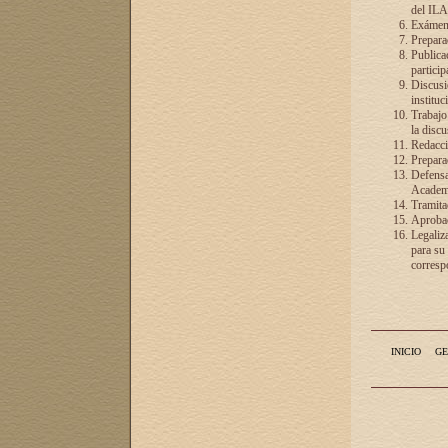
del ILA
Exámenes
Preparac
Publicac
particip
Discusió
instituc
Trabajo
la discu
Redacció
Preparac
Defensa 
Academia
Tramita
Aprobac
Legaliz
para su
correspo
INICIO
GE