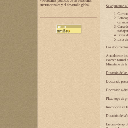
• Problemas políticos de las relaciones
internacionales y el desarrollo global
Se adjuntaran a l
Curricu
Fotocopi
cursadas
Carta d
trabajan
Breve de
Lista de
Los documentos 
Actualmente los 
examen formal de
Ministerio de la
Duración de los 
Doctorado presen
Doctorado a dist
Plazo tope de pr
Inscripción en la
Duración del añ
En caso de aprob