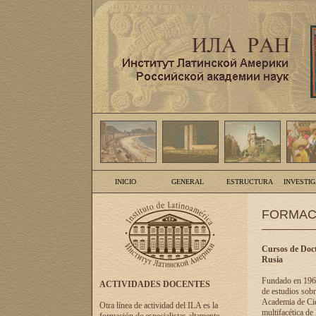
INICIO
GENERAL
ESTRUCTURA
INVESTI
FORMAC
Cursos de Doct
Rusia
Fundado en 1961
ACTIVIDADES DOCENTES
de estudios sobr
Academia de Cien
Otra línea de actividad del ILA es la
multifacética de