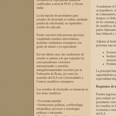
formación de especialistas altamente
cualificados a nivel de Ph.D. y Doctor
Actualmente el I
titular.
sociopolíticos, 
de Latinoamérica
La inscripción de postulantes para
tiempos se dedic
estudios de doctorado se realiza, mediante
de los sistemas p
prueba de selectividad, en septiembre -
de científicos d
octubre de cada año.
países latinoame
base bilateral y m
Puede concurrir toda persona que haya
completado estudios universitarios,
Adjunto al Insti
incluidos ciudadanos extranjeros con
presentar una te
grado de máster o su equivalente.
Economí
En este último caso, las condiciones de
Instituc
estudio se atienen a lo que estipulen los
naciona
correspondientes convenios
Problema
internacionales o acuerdos
intergubernamentales suscritos por la
La principal fin
Federación de Rusia, así como los
capacitándoles p
acuerdos del ILA con Universidades y
especialidad ele
Centros científicos extranjeros.
Requisitos de 
Los estudios de doctorado se enmarcan en
tres áreas científicas:
Pueden ingresar 
para realizar un 
• Economía mundial
postulantes extr
• Instituciones políticas, conflictología
los estudios en l
etnopolítica, procesos y tecnologías
economía o cienc
políticas y nacionales.
del ILA.