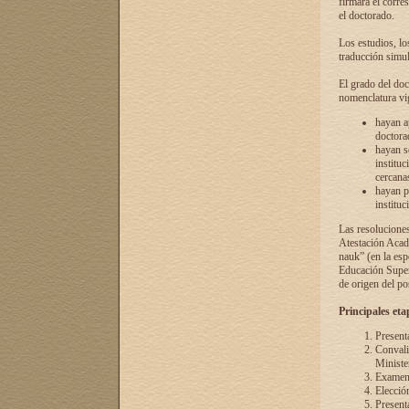
firmará el corre
el doctorado.
Los estudios, lo
traducción simul
El grado del doc
nomenclatura vi
hayan a
doctorad
hayan s
instituc
cercana
hayan p
instituc
Las resolucione
Atestación Acad
nauk” (en la esp
Educación Superi
de origen del po
Principales eta
Present
Convali
Ministe
Examen 
Elecció
Presenta