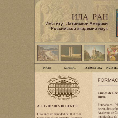
INICIO
GENERAL
ESTRUCTURA
INVESTI
FORMAC
Cursos de Doct
Rusia
Fundado en 1961
ACTIVIDADES DOCENTES
de estudios sobr
Academia de Cien
Otra línea de actividad del ILA es la
multifacética de