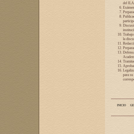
del ILA
Exámenes
Preparac
Publicac
particip
Discusió
instituc
Trabajo
la discu
Redacció
Preparac
Defensa 
Academia
Tramita
Aprobac
Legaliz
para su
correspo
INICIO
GE