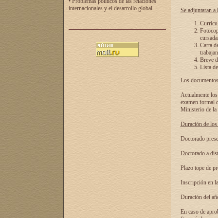
• Problemas políticos de las relaciones
internacionales y el desarrollo global
Se adjuntaran a l
Curricu
Fotocopi
cursadas
Carta d
trabajan
Breve de
Lista de
Los documentos 
Actualmente los 
examen formal de
Ministerio de la
Duración de los 
Doctorado presen
Doctorado a dist
Plazo tope de pr
Inscripción en la
Duración del añ
En caso de aprob