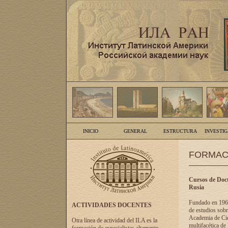
INICIO
GENERAL
ESTRUCTURA
INVESTI
FORMAC
Cursos de Doct
Rusia
Fundado en 1961
ACTIVIDADES DOCENTES
de estudios sobr
Academia de Cien
Otra línea de actividad del ILA es la
multifacética de