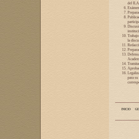
del ILA
Exámenes
Preparac
Publicac
particip
Discusió
instituc
Trabajo
la discu
Redacció
Preparac
Defensa 
Academia
Tramita
Aprobac
Legaliz
para su
correspo
INICIO
GE