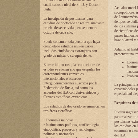
formación de especialistas altamente
cualificados a nivel de Ph.D. y Doctor
Actualmente el I
titular.
sociopolíticos, 
de Latinoamérica
La inscripción de postulantes para
tiempos se dedic
estudios de doctorado se realiza, mediante
de los sistemas p
prueba de selectividad, en septiembre -
de científicos d
octubre de cada año.
países latinoame
base bilateral y m
Puede concurrir toda persona que haya
completado estudios universitarios,
Adjunto al Insti
incluidos ciudadanos extranjeros con
presentar una te
grado de máster o su equivalente.
Economí
En este último caso, las condiciones de
Instituc
estudio se atienen a lo que estipulen los
naciona
correspondientes convenios
Problema
internacionales o acuerdos
intergubernamentales suscritos por la
La principal fin
Federación de Rusia, así como los
capacitándoles p
acuerdos del ILA con Universidades y
especialidad ele
Centros científicos extranjeros.
Requisitos de 
Los estudios de doctorado se enmarcan en
tres áreas científicas:
Pueden ingresar 
para realizar un 
• Economía mundial
postulantes extr
• Instituciones políticas, conflictología
los estudios en l
etnopolítica, procesos y tecnologías
economía o cienc
políticas y nacionales.
del ILA.