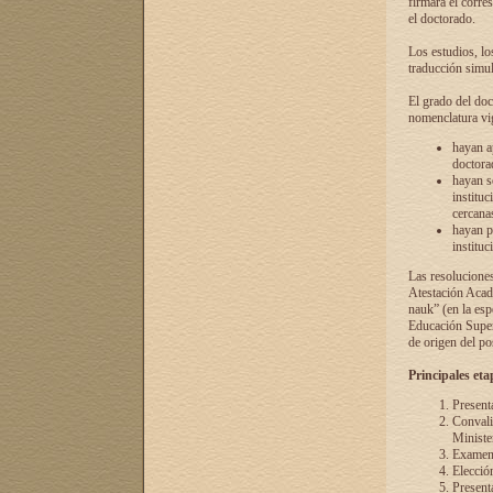
firmará el corre
el doctorado.
Los estudios, lo
traducción simul
El grado del doc
nomenclatura vi
hayan a
doctorad
hayan s
instituc
cercana
hayan p
instituc
Las resolucione
Atestación Acad
nauk” (en la esp
Educación Superi
de origen del po
Principales eta
Present
Convali
Ministe
Examen 
Elecció
Presenta