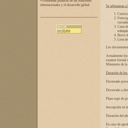
• Problemas políticos de las relaciones
internacionales y el desarrollo global
Se adjuntaran a l
Curricu
Fotocopi
cursadas
Carta d
trabajan
Breve de
Lista de
Los documentos 
Actualmente los 
examen formal de
Ministerio de la
Duración de los 
Doctorado presen
Doctorado a dist
Plazo tope de pr
Inscripción en la
Duración del añ
En caso de aprob