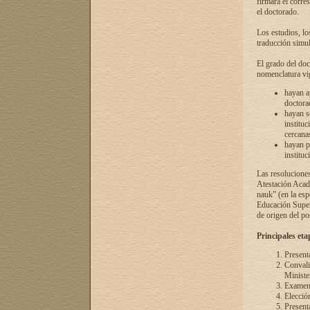
firmará el corre
el doctorado.
Los estudios, lo
traducción simul
El grado del doc
nomenclatura vi
hayan a
doctorad
hayan s
instituc
cercana
hayan p
instituc
Las resolucione
Atestación Acad
nauk” (en la esp
Educación Superi
de origen del po
Principales eta
Present
Convali
Ministe
Examen 
Elecció
Presenta