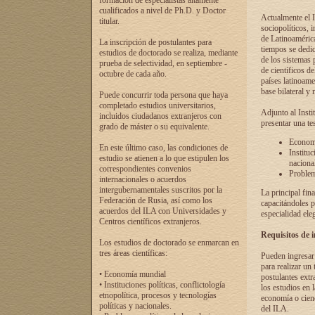
formación de especialistas altamente
cualificados a nivel de Ph.D. y Doctor
Actualmente el I
titular.
sociopolíticos, 
de Latinoamérica
La inscripción de postulantes para
tiempos se dedic
estudios de doctorado se realiza, mediante
de los sistemas p
prueba de selectividad, en septiembre -
de científicos d
octubre de cada año.
países latinoame
base bilateral y m
Puede concurrir toda persona que haya
completado estudios universitarios,
Adjunto al Insti
incluidos ciudadanos extranjeros con
presentar una te
grado de máster o su equivalente.
Economí
En este último caso, las condiciones de
Instituc
estudio se atienen a lo que estipulen los
naciona
correspondientes convenios
Problema
internacionales o acuerdos
intergubernamentales suscritos por la
La principal fin
Federación de Rusia, así como los
capacitándoles p
acuerdos del ILA con Universidades y
especialidad ele
Centros científicos extranjeros.
Requisitos de 
Los estudios de doctorado se enmarcan en
tres áreas científicas:
Pueden ingresar 
para realizar un 
• Economía mundial
postulantes extr
• Instituciones políticas, conflictología
los estudios en l
etnopolítica, procesos y tecnologías
economía o cienc
políticas y nacionales.
del ILA.