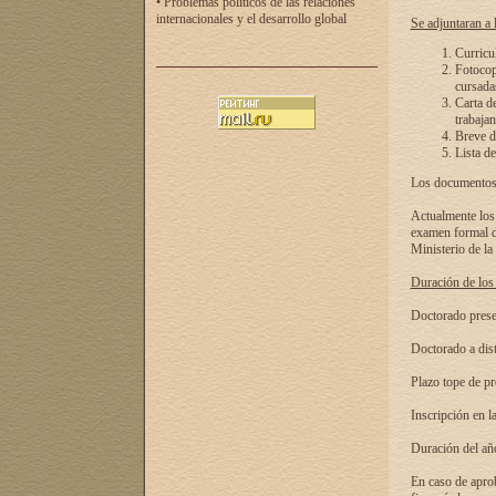
• Problemas políticos de las relaciones
internacionales y el desarrollo global
Se adjuntaran a l
Curricu
Fotocopi
cursadas
Carta d
trabajan
Breve de
Lista de
Los documentos 
Actualmente los 
examen formal de
Ministerio de la
Duración de los 
Doctorado presen
Doctorado a dist
Plazo tope de pr
Inscripción en la
Duración del añ
En caso de aprob