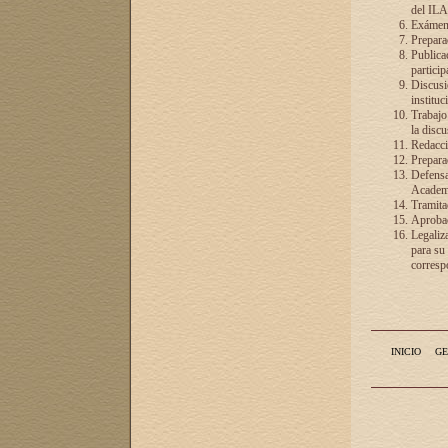
del ILA
Exámenes
Preparac
Publicac
particip
Discusió
instituc
Trabajo
la discu
Redacció
Preparac
Defensa 
Academia
Tramita
Aprobac
Legaliz
para su
correspo
INICIO
GE