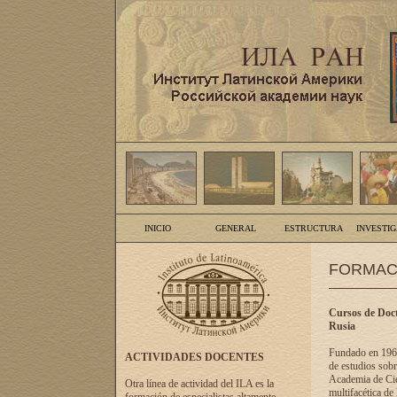
INICIO
GENERAL
ESTRUCTURA
INVESTI
FORMAC
Cursos de Doct
Rusia
Fundado en 1961
ACTIVIDADES DOCENTES
de estudios sobr
Academia de Cien
Otra línea de actividad del ILA es la
multifacética de